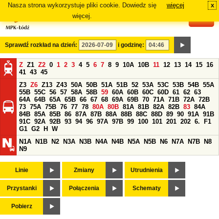
Nasza strona wykorzystuje pliki cookie. Dowiedz się
więcej
x
#
więcej.
Sprawdź rozkład na dzień:
i godzinę:
Z
Z1
Z2
0
1
2
3
4
5
6
7
8
9
10A
10B
11
12
13
14
15
16
41
43
45
Z3
Z6
Z13
Z43
50A
50B
51A
51B
52
53A
53C
53B
54B
55A
55B
55C
56
57
58A
58B
59
60A
60B
60C
60D
61
62
63
64A
64B
65A
65B
66
67
68
69A
69B
70
71A
71B
72A
72B
73
75A
75B
76
77
78
80A
80B
81A
81B
82A
82B
83
84A
84B
85A
85B
86
87A
87B
88A
88B
88C
88D
89
90
91A
91B
91C
92A
92B
93
94
96
97A
97B
99
100
101
201
202
6.
F1
G1
G2
H
W
N1A
N1B
N2
N3A
N3B
N4A
N4B
N5A
N5B
N6
N7A
N7B
N8
N9
Linie
Zmiany
Utrudnienia
Przystanki
Połączenia
Schematy
Pobierz