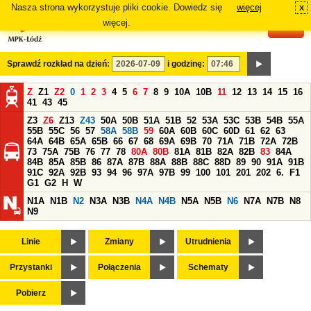
Nasza strona wykorzystuje pliki cookie. Dowiedz się
więcej
x
#
więcej.
Sprawdź rozkład na dzień:
i godzinę:
Z
Z1
Z2
0
1
2
3
4
5
6
7
8
9
10A
10B
11
12
13
14
15
16
41
43
45
Z3
Z6
Z13
Z43
50A
50B
51A
51B
52
53A
53C
53B
54B
55A
55B
55C
56
57
58A
58B
59
60A
60B
60C
60D
61
62
63
64A
64B
65A
65B
66
67
68
69A
69B
70
71A
71B
72A
72B
73
75A
75B
76
77
78
80A
80B
81A
81B
82A
82B
83
84A
84B
85A
85B
86
87A
87B
88A
88B
88C
88D
89
90
91A
91B
91C
92A
92B
93
94
96
97A
97B
99
100
101
201
202
6.
F1
G1
G2
H
W
N1A
N1B
N2
N3A
N3B
N4A
N4B
N5A
N5B
N6
N7A
N7B
N8
N9
Linie
Zmiany
Utrudnienia
Przystanki
Połączenia
Schematy
Pobierz