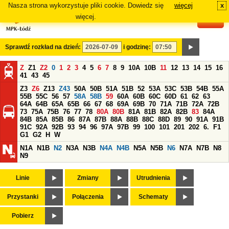
Nasza strona wykorzystuje pliki cookie. Dowiedz się
więcej
x
#
więcej.
Sprawdź rozkład na dzień:
i godzinę:
Z
Z1
Z2
0
1
2
3
4
5
6
7
8
9
10A
10B
11
12
13
14
15
16
41
43
45
Z3
Z6
Z13
Z43
50A
50B
51A
51B
52
53A
53C
53B
54B
55A
55B
55C
56
57
58A
58B
59
60A
60B
60C
60D
61
62
63
64A
64B
65A
65B
66
67
68
69A
69B
70
71A
71B
72A
72B
73
75A
75B
76
77
78
80A
80B
81A
81B
82A
82B
83
84A
84B
85A
85B
86
87A
87B
88A
88B
88C
88D
89
90
91A
91B
91C
92A
92B
93
94
96
97A
97B
99
100
101
201
202
6.
F1
G1
G2
H
W
N1A
N1B
N2
N3A
N3B
N4A
N4B
N5A
N5B
N6
N7A
N7B
N8
N9
Linie
Zmiany
Utrudnienia
Przystanki
Połączenia
Schematy
Pobierz