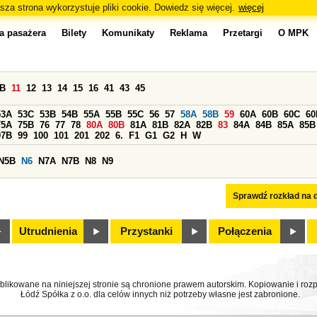
sza strona wykorzystuje pliki cookie. Dowiedz się więcej.
więcej
a pasażera
Bilety
Komunikaty
Reklama
Przetargi
O MPK
0B
11
12
13
14
15
16
41
43
45
53A
53C
53B
54B
55A
55B
55C
56
57
58A
58B
59
60A
60B
60C
60
75A
75B
76
77
78
80A
80B
81A
81B
82A
82B
83
84A
84B
85A
85B
97B
99
100
101
201
202
6.
F1
G1
G2
H
W
N5B
N6
N7A
N7B
N8
N9
Sprawdź rozkład na d
Utrudnienia
Przystanki
Połączenia
ublikowane na niniejszej stronie są chronione prawem autorskim. Kopiowanie i r
Łódź Spółka z o.o. dla celów innych niż potrzeby własne jest zabronione.