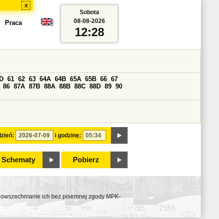
x
Sobota
08-08-2026
Praca
12:28
D
61
62
63
64A
64B
65A
65B
66
67
86
87A
87B
88A
88B
88C
88D
89
90
zień:
i godzinę:
Schematy
Pobierz
ozpowszechnianie ich bez pisemnej zgody MPK-