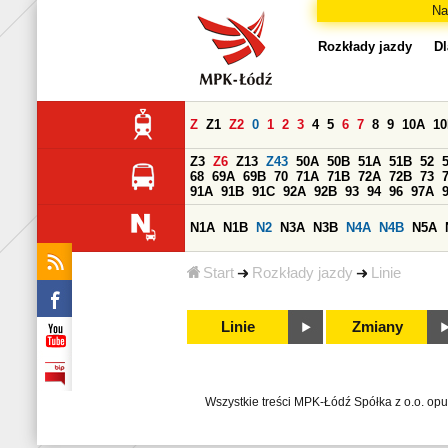
Na
Rozkłady jazdy
Dl
Z
Z1
Z2
0
1
2
3
4
5
6
7
8
9
10A
1
Z3
Z6
Z13
Z43
50A
50B
51A
51B
52
68
69A
69B
70
71A
71B
72A
72B
73
91A
91B
91C
92A
92B
93
94
96
97A
N1A
N1B
N2
N3A
N3B
N4A
N4B
N5A
Start
Rozkłady jazdy
Linie
Linie
Zmiany
Wszystkie treści MPK-Łódź Spółka z o.o. op