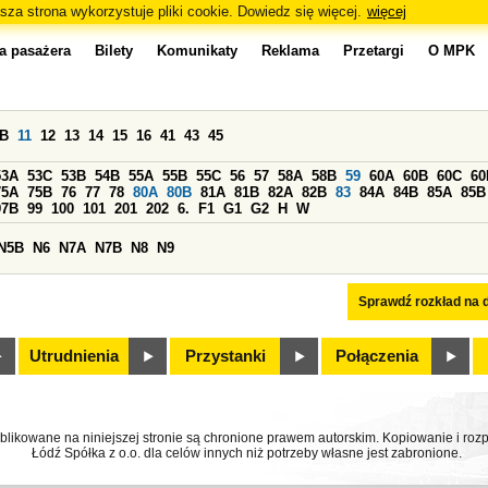
sza strona wykorzystuje pliki cookie. Dowiedz się więcej.
więcej
a pasażera
Bilety
Komunikaty
Reklama
Przetargi
O MPK
0B
11
12
13
14
15
16
41
43
45
53A
53C
53B
54B
55A
55B
55C
56
57
58A
58B
59
60A
60B
60C
60
75A
75B
76
77
78
80A
80B
81A
81B
82A
82B
83
84A
84B
85A
85B
97B
99
100
101
201
202
6.
F1
G1
G2
H
W
N5B
N6
N7A
N7B
N8
N9
Sprawdź rozkład na d
Utrudnienia
Przystanki
Połączenia
ublikowane na niniejszej stronie są chronione prawem autorskim. Kopiowanie i r
Łódź Spółka z o.o. dla celów innych niż potrzeby własne jest zabronione.