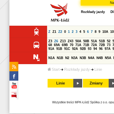
Na
Rozkłady jazdy
Dl
Z
Z1
Z2
0
1
2
3
4
5
6
7
8
9
10A
1
Z3
Z6
Z13
Z43
50A
50B
51A
51B
52
68
69A
69B
70
71A
71B
72A
72B
73
91A
91B
91C
92A
92B
93
94
96
97A
N1A
N1B
N2
N3A
N3B
N4A
N4B
N5A
Start
Rozkłady jazdy
Linie
Linie
Zmiany
Wszystkie treści MPK-Łódź Spółka z o.o. op