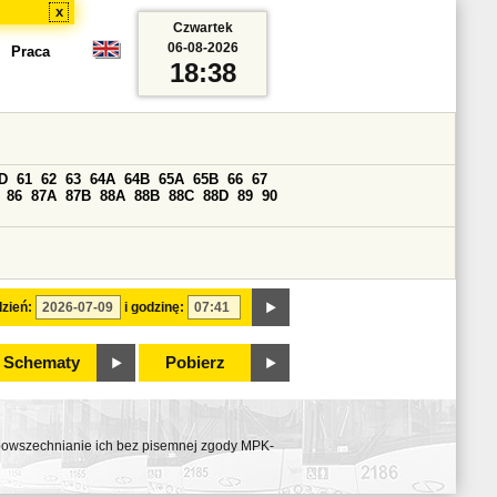
x
Czwartek
06-08-2026
Praca
18:38
D
61
62
63
64A
64B
65A
65B
66
67
86
87A
87B
88A
88B
88C
88D
89
90
zień:
i godzinę:
Schematy
Pobierz
ozpowszechnianie ich bez pisemnej zgody MPK-