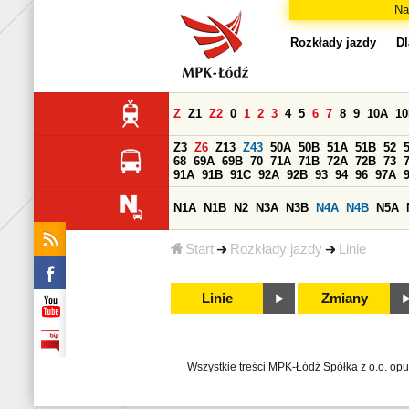
Na
Rozkłady jazdy
Dl
Z
Z1
Z2
0
1
2
3
4
5
6
7
8
9
10A
1
Z3
Z6
Z13
Z43
50A
50B
51A
51B
52
68
69A
69B
70
71A
71B
72A
72B
73
91A
91B
91C
92A
92B
93
94
96
97A
N1A
N1B
N2
N3A
N3B
N4A
N4B
N5A
Start
Rozkłady jazdy
Linie
Linie
Zmiany
Wszystkie treści MPK-Łódź Spółka z o.o. op