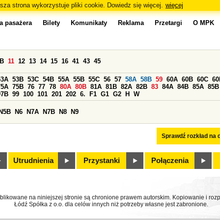
sza strona wykorzystuje pliki cookie. Dowiedz się więcej.
więcej
a pasażera
Bilety
Komunikaty
Reklama
Przetargi
O MPK
0B
11
12
13
14
15
16
41
43
45
53A
53B
53C
54B
55A
55B
55C
56
57
58A
58B
59
60A
60B
60C
60
75A
75B
76
77
78
80A
80B
81A
81B
82A
82B
83
84A
84B
85A
85B
97B
99
100
101
201
202
6.
F1
G1
G2
H
W
N5B
N6
N7A
N7B
N8
N9
Sprawdź rozkład na d
Utrudnienia
Przystanki
Połączenia
ublikowane na niniejszej stronie są chronione prawem autorskim. Kopiowanie i r
Łódź Spółka z o.o. dla celów innych niż potrzeby własne jest zabronione.