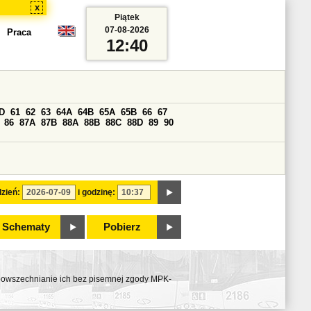
x
Piątek
07-08-2026
Praca
12:40
D
61
62
63
64A
64B
65A
65B
66
67
86
87A
87B
88A
88B
88C
88D
89
90
zień:
i godzinę:
Schematy
Pobierz
ozpowszechnianie ich bez pisemnej zgody MPK-