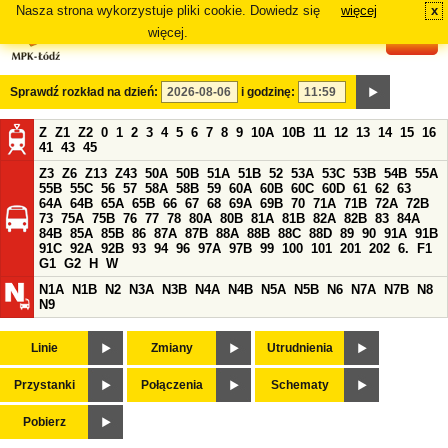
Nasza strona wykorzystuje pliki cookie. Dowiedz się
więcej
x
#
więcej.
Sprawdź rozkład na dzień:
i godzinę:
Z
Z1
Z2
0
1
2
3
4
5
6
7
8
9
10A
10B
11
12
13
14
15
16
41
43
45
Z3
Z6
Z13
Z43
50A
50B
51A
51B
52
53A
53C
53B
54B
55A
55B
55C
56
57
58A
58B
59
60A
60B
60C
60D
61
62
63
64A
64B
65A
65B
66
67
68
69A
69B
70
71A
71B
72A
72B
73
75A
75B
76
77
78
80A
80B
81A
81B
82A
82B
83
84A
84B
85A
85B
86
87A
87B
88A
88B
88C
88D
89
90
91A
91B
91C
92A
92B
93
94
96
97A
97B
99
100
101
201
202
6.
F1
G1
G2
H
W
N1A
N1B
N2
N3A
N3B
N4A
N4B
N5A
N5B
N6
N7A
N7B
N8
N9
Linie
Zmiany
Utrudnienia
Przystanki
Połączenia
Schematy
Pobierz