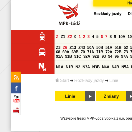
Na
Rozkłady jazdy
Dl
Z
Z1
Z2
0
1
2
3
4
5
6
7
8
9
10A
1
Z3
Z6
Z13
Z43
50A
50B
51A
51B
52
68
69A
69B
70
71A
71B
72A
72B
73
91A
91B
91C
92A
92B
93
94
96
97A
N1A
N1B
N2
N3A
N3B
N4A
N4B
N5A
Start
Rozkłady jazdy
Linie
Linie
Zmiany
Wszystkie treści MPK-Łódź Spółka z o.o. op