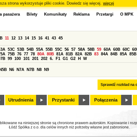
sza strona wykorzystuje pliki cookie. Dowiedz się więcej.
więcej
a pasażera
Bilety
Komunikaty
Reklama
Przetargi
O MPK
0B
11
12
13
14
15
16
41
43
45
53A
53C
53B
54B
55A
55B
55C
56
57
58A
58B
59
60A
60B
60C
60
75A
75B
76
77
78
80A
80B
81A
81B
82A
82B
83
84A
84B
85A
85B
97B
99
100
101
201
202
6.
F1
G1
G2
H
W
N5B
N6
N7A
N7B
N8
N9
Sprawdź rozkład na d
Utrudnienia
Przystanki
Połączenia
ublikowane na niniejszej stronie są chronione prawem autorskim. Kopiowanie i r
Łódź Spółka z o.o. dla celów innych niż potrzeby własne jest zabronione.