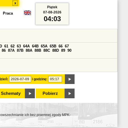
x
Piątek
07-08-2026
Praca
04:03
D
61
62
63
64A
64B
65A
65B
66
67
86
87A
87B
88A
88B
88C
88D
89
90
zień:
i godzinę:
Schematy
Pobierz
ozpowszechnianie ich bez pisemnej zgody MPK-