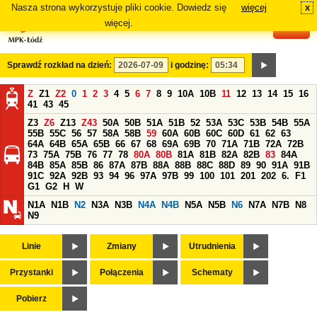
Nasza strona wykorzystuje pliki cookie. Dowiedz się
więcej
x
#
więcej.
Sprawdź rozkład na dzień:
i godzinę:
Z
Z1
Z2
0
1
2
3
4
5
6
7
8
9
10A
10B
11
12
13
14
15
16
41
43
45
Z3
Z6
Z13
Z43
50A
50B
51A
51B
52
53A
53C
53B
54B
55A
55B
55C
56
57
58A
58B
59
60A
60B
60C
60D
61
62
63
64A
64B
65A
65B
66
67
68
69A
69B
70
71A
71B
72A
72B
73
75A
75B
76
77
78
80A
80B
81A
81B
82A
82B
83
84A
84B
85A
85B
86
87A
87B
88A
88B
88C
88D
89
90
91A
91B
91C
92A
92B
93
94
96
97A
97B
99
100
101
201
202
6.
F1
G1
G2
H
W
N1A
N1B
N2
N3A
N3B
N4A
N4B
N5A
N5B
N6
N7A
N7B
N8
N9
Linie
Zmiany
Utrudnienia
Przystanki
Połączenia
Schematy
Pobierz