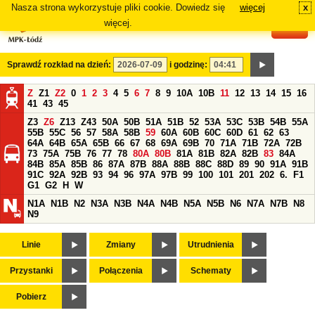
Nasza strona wykorzystuje pliki cookie. Dowiedz się
więcej
x
#
więcej.
Sprawdź rozkład na dzień:
i godzinę:
Z
Z1
Z2
0
1
2
3
4
5
6
7
8
9
10A
10B
11
12
13
14
15
16
41
43
45
Z3
Z6
Z13
Z43
50A
50B
51A
51B
52
53A
53C
53B
54B
55A
55B
55C
56
57
58A
58B
59
60A
60B
60C
60D
61
62
63
64A
64B
65A
65B
66
67
68
69A
69B
70
71A
71B
72A
72B
73
75A
75B
76
77
78
80A
80B
81A
81B
82A
82B
83
84A
84B
85A
85B
86
87A
87B
88A
88B
88C
88D
89
90
91A
91B
91C
92A
92B
93
94
96
97A
97B
99
100
101
201
202
6.
F1
G1
G2
H
W
N1A
N1B
N2
N3A
N3B
N4A
N4B
N5A
N5B
N6
N7A
N7B
N8
N9
Linie
Zmiany
Utrudnienia
Przystanki
Połączenia
Schematy
Pobierz