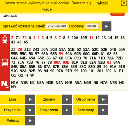
Nasza strona wykorzystuje pliki cookie. Dowiedz się
więcej
x
#
więcej.
Sprawdź rozkład na dzień:
i godzinę:
Z
Z1
Z2
0
1
2
3
4
5
6
7
8
9
10A
10B
11
12
13
14
15
16
41
43
45
Z3
Z6
Z13
Z43
50A
50B
51A
51B
52
53A
53C
53B
54B
55A
55B
55C
56
57
58A
58B
59
60A
60B
60C
60D
61
62
63
64A
64B
65A
65B
66
67
68
69A
69B
70
71A
71B
72A
72B
73
75A
75B
76
77
78
80A
80B
81A
81B
82A
82B
83
84A
84B
85A
85B
86
87A
87B
88A
88B
88C
88D
89
90
91A
91B
91C
92A
92B
93
94
96
97A
97B
99
100
101
201
202
6.
F1
G1
G2
H
W
N1A
N1B
N2
N3A
N3B
N4A
N4B
N5A
N5B
N6
N7A
N7B
N8
N9
Linie
Zmiany
Utrudnienia
Przystanki
Połączenia
Schematy
Pobierz