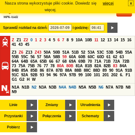
Nasza strona wykorzystuje pliki cookie. Dowiedz się
więcej
x
#
więcej.
Sprawdź rozkład na dzień:
i godzinę:
Z
Z1
Z2
0
1
2
3
4
5
6
7
8
9
10A
10B
11
12
13
14
15
16
41
43
45
Z3
Z6
Z13
Z43
50A
50B
51A
51B
52
53A
53C
53B
54B
55A
55B
55C
56
57
58A
58B
59
60A
60B
60C
60D
61
62
63
64A
64B
65A
65B
66
67
68
69A
69B
70
71A
71B
72A
72B
73
75A
75B
76
77
78
80A
80B
81A
81B
82A
82B
83
84A
84B
85A
85B
86
87A
87B
88A
88B
88C
88D
89
90
91A
91B
91C
92A
92B
93
94
96
97A
97B
99
100
101
201
202
6.
F1
G1
G2
H
W
N1A
N1B
N2
N3A
N3B
N4A
N4B
N5A
N5B
N6
N7A
N7B
N8
N9
Linie
Zmiany
Utrudnienia
Przystanki
Połączenia
Schematy
Pobierz