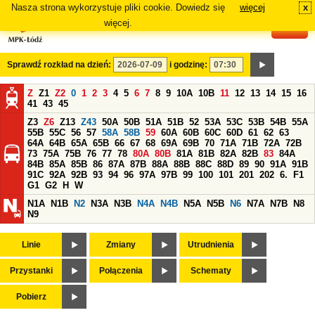
Nasza strona wykorzystuje pliki cookie. Dowiedz się
więcej
x
#
więcej.
Sprawdź rozkład na dzień:
i godzinę:
Z
Z1
Z2
0
1
2
3
4
5
6
7
8
9
10A
10B
11
12
13
14
15
16
41
43
45
Z3
Z6
Z13
Z43
50A
50B
51A
51B
52
53A
53C
53B
54B
55A
55B
55C
56
57
58A
58B
59
60A
60B
60C
60D
61
62
63
64A
64B
65A
65B
66
67
68
69A
69B
70
71A
71B
72A
72B
73
75A
75B
76
77
78
80A
80B
81A
81B
82A
82B
83
84A
84B
85A
85B
86
87A
87B
88A
88B
88C
88D
89
90
91A
91B
91C
92A
92B
93
94
96
97A
97B
99
100
101
201
202
6.
F1
G1
G2
H
W
N1A
N1B
N2
N3A
N3B
N4A
N4B
N5A
N5B
N6
N7A
N7B
N8
N9
Linie
Zmiany
Utrudnienia
Przystanki
Połączenia
Schematy
Pobierz