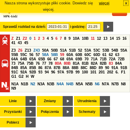
Nasza strona wykorzystuje pliki cookie. Dowiedz się
więcej
x
#
więcej.
Sprawdź rozkład na dzień:
i godzinę:
Z
Z1
Z2
0
1
2
3
4
5
6
7
8
9
10A
10B
11
12
13
14
15
16
41
43
45
Z3
Z6
Z13
Z43
50A
50B
51A
51B
52
53A
53C
53B
54B
55A
55B
55C
56
57
58A
58B
59
60A
60B
60C
60D
61
62
63
64A
64B
65A
65B
66
67
68
69A
69B
70
71A
71B
72A
72B
73
75A
75B
76
77
78
80A
80B
81A
81B
82A
82B
83
84A
84B
85A
85B
86
87A
87B
88A
88B
88C
88D
89
90
91A
91B
91C
92A
92B
93
94
96
97A
97B
99
100
101
201
202
6.
F1
G1
G2
H
W
N1A
N1B
N2
N3A
N3B
N4A
N4B
N5A
N5B
N6
N7A
N7B
N8
N9
Linie
Zmiany
Utrudnienia
Przystanki
Połączenia
Schematy
Pobierz