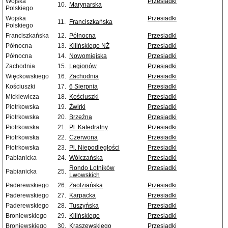
Wojska
Przesiadki
10.
Marynarska
Polskiego
Wojska
Przesiadki
11.
Franciszkańska
Polskiego
Franciszkańska
12.
Północna
Przesiadki
Północna
13.
Kilińskiego NŻ
Przesiadki
Północna
14.
Nowomiejska
Przesiadki
Zachodnia
15.
Legionów
Przesiadki
Więckowskiego
16.
Zachodnia
Przesiadki
Kościuszki
17.
6 Sierpnia
Przesiadki
Mickiewicza
18.
Kościuszki
Przesiadki
Piotrkowska
19.
Żwirki
Przesiadki
Piotrkowska
20.
Brzeźna
Przesiadki
Piotrkowska
21.
Pl. Katedralny
Przesiadki
Piotrkowska
22.
Czerwona
Przesiadki
Piotrkowska
23.
Pl. Niepodległości
Przesiadki
Pabianicka
24.
Wólczańska
Przesiadki
Rondo Lotników
Przesiadki
Pabianicka
25.
Lwowskich
Paderewskiego
26.
Zaolziańska
Przesiadki
Paderewskiego
27.
Karpacka
Przesiadki
Paderewskiego
28.
Tuszyńska
Przesiadki
Broniewskiego
29.
Kilińskiego
Przesiadki
Broniewskiego
30.
Kraszewskiego
Przesiadki