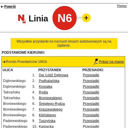
Pomoc
Powrót
N6
Linia
Wszystkie przystanki na nocnych liniach autobusowych są na
żądanie.
PODSTAWOWE KIERUNKI
Rondo Powstańców 1863r.
Pokaż na mapie
ULICA
PRZYSTANEK
PRZESIADKI
1.
Dw. Łódź Dąbrowa
Przesiadki
Dąbrowskiego
2.
Podhalańska
Przesiadki
Dąbrowskiego
3.
Kossaka
Przesiadki
Tatrzańska
4.
Rydla
Przesiadki
Tatrzańska
5.
Broniewskiego
Przesiadki
Broniewskiego
6.
Śmigłego-Rydza
Przesiadki
Broniewskiego
7.
Kraszewskiego
Przesiadki
Broniewskiego
8.
Kilińskiego
Przesiadki
Paderewskiego
9.
Tuszyńska
Przesiadki
Paderewskiego
10.
Karpacka
Przesiadki