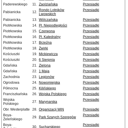
Paderewskiego
11.
Zaolziańska
Przesiadki
Rondo Lotników
Przesiadki
Pabianicka
12.
Lwowskich
Pabianicka
13.
Wólczańska
Przesiadki
Piotrkowska
14.
Pl. Niepodległości
Przesiadki
Piotrkowska
15.
Czerwona
Przesiadki
Piotrkowska
16.
Pl. Katedralny
Przesiadki
Piotrkowska
17.
Brzeźna
Przesiadki
Piotrkowska
18.
Żwirki
Przesiadki
Kościuszki
19.
Mickiewicza
Przesiadki
Kościuszki
20.
6 Sierpnia
Przesiadki
Gdańska
21.
Zielona
Przesiadki
Gdańska
22.
1 Maja
Przesiadki
Zachodnia
23.
Legionów
Przesiadki
Ogrodowa
24.
Nowomiejska
Przesiadki
Północna
25.
Kilińskiego
Przesiadki
Franciszkańska
26.
Wojska Polskiego
Przesiadki
Wojska
Przesiadki
27.
Marynarska
Polskiego
Obr. Westerplatte
28.
Organizacji WiN
Przesiadki
Boya-
Przesiadki
29.
Park Szarych Szeregów
Żeleńskiego
Boya-
Przesiadki
30.
Sucharskiego