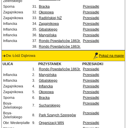
Żeleńskiego
Sporna
31.
Bracka
Przesiadki
Zagajnikowa
32.
Okopowa
Przesiadki
Zagajnikowa
33.
Radlińskiej NŻ
Przesiadki
Inflancka
34.
Zagajnikowa
Przesiadki
Inflancka
35.
Gibalskiego
Przesiadki
Inflancka
36.
Marysińska
Przesiadki
Inflancka
37.
Rondo Powstańców 1863r.
Przesiadki
38.
Rondo Powstańców 1863r.
Dw. Łódź Dąbrowa
Pokaż na mapie
ULICA
PRZYSTANEK
PRZESIADKI
1.
Rondo Powstańców 1863r.
Przesiadki
Inflancka
2.
Marysińska
Przesiadki
Inflancka
3.
Gibalskiego
Przesiadki
Zagajnikowa
4.
Inflancka
Przesiadki
Zagajnikowa
5.
Okopowa
Przesiadki
Sporna
6.
Bracka
Przesiadki
Boya-
Przesiadki
7.
Sucharskiego
Żeleńskiego
Boya-
Przesiadki
8.
Park Szarych Szeregów
Żeleńskiego
Obr. Westerplatte
9.
Organizacji WiN
Przesiadki