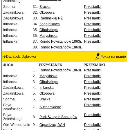
Żeleńskiego
Sporna
31.
Bracka
Przesiadki
Zagajnikowa
32.
Okopowa
Przesiadki
Zagajnikowa
33.
Radlińskiej NŻ
Przesiadki
Inflancka
34.
Zagajnikowa
Przesiadki
Inflancka
35.
Gibalskiego
Przesiadki
Inflancka
36.
Marysińska
Przesiadki
Inflancka
37.
Rondo Powstańców 1863r.
Przesiadki
38.
Rondo Powstańców 1863r.
Dw. Łódź Dąbrowa
Pokaż na mapie
ULICA
PRZYSTANEK
PRZESIADKI
1.
Rondo Powstańców 1863r.
Przesiadki
Inflancka
2.
Marysińska
Przesiadki
Inflancka
3.
Gibalskiego
Przesiadki
Zagajnikowa
4.
Inflancka
Przesiadki
Zagajnikowa
5.
Okopowa
Przesiadki
Sporna
6.
Bracka
Przesiadki
Boya-
Przesiadki
7.
Sucharskiego
Żeleńskiego
Boya-
Przesiadki
8.
Park Szarych Szeregów
Żeleńskiego
Obr. Westerplatte
9.
Organizacji WiN
Przesiadki