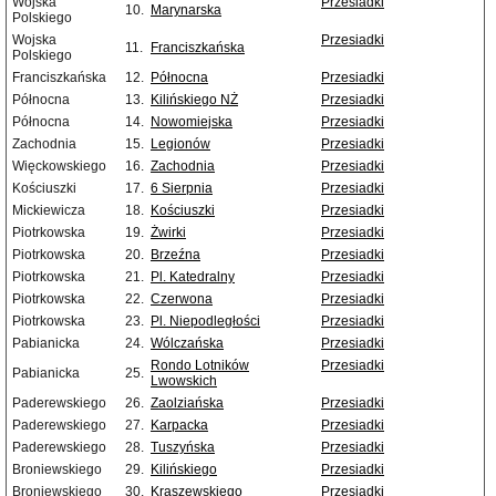
Wojska
Przesiadki
10.
Marynarska
Polskiego
Wojska
Przesiadki
11.
Franciszkańska
Polskiego
Franciszkańska
12.
Północna
Przesiadki
Północna
13.
Kilińskiego NŻ
Przesiadki
Północna
14.
Nowomiejska
Przesiadki
Zachodnia
15.
Legionów
Przesiadki
Więckowskiego
16.
Zachodnia
Przesiadki
Kościuszki
17.
6 Sierpnia
Przesiadki
Mickiewicza
18.
Kościuszki
Przesiadki
Piotrkowska
19.
Żwirki
Przesiadki
Piotrkowska
20.
Brzeźna
Przesiadki
Piotrkowska
21.
Pl. Katedralny
Przesiadki
Piotrkowska
22.
Czerwona
Przesiadki
Piotrkowska
23.
Pl. Niepodległości
Przesiadki
Pabianicka
24.
Wólczańska
Przesiadki
Rondo Lotników
Przesiadki
Pabianicka
25.
Lwowskich
Paderewskiego
26.
Zaolziańska
Przesiadki
Paderewskiego
27.
Karpacka
Przesiadki
Paderewskiego
28.
Tuszyńska
Przesiadki
Broniewskiego
29.
Kilińskiego
Przesiadki
Broniewskiego
30.
Kraszewskiego
Przesiadki