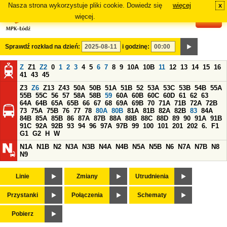
Nasza strona wykorzystuje pliki cookie. Dowiedz się
więcej
x
#
więcej.
Sprawdź rozkład na dzień:
i godzinę:
Z
Z1
Z2
0
1
2
3
4
5
6
7
8
9
10A
10B
11
12
13
14
15
16
41
43
45
Z3
Z6
Z13
Z43
50A
50B
51A
51B
52
53A
53C
53B
54B
55A
55B
55C
56
57
58A
58B
59
60A
60B
60C
60D
61
62
63
64A
64B
65A
65B
66
67
68
69A
69B
70
71A
71B
72A
72B
73
75A
75B
76
77
78
80A
80B
81A
81B
82A
82B
83
84A
84B
85A
85B
86
87A
87B
88A
88B
88C
88D
89
90
91A
91B
91C
92A
92B
93
94
96
97A
97B
99
100
101
201
202
6.
F1
G1
G2
H
W
N1A
N1B
N2
N3A
N3B
N4A
N4B
N5A
N5B
N6
N7A
N7B
N8
N9
Linie
Zmiany
Utrudnienia
Przystanki
Połączenia
Schematy
Pobierz