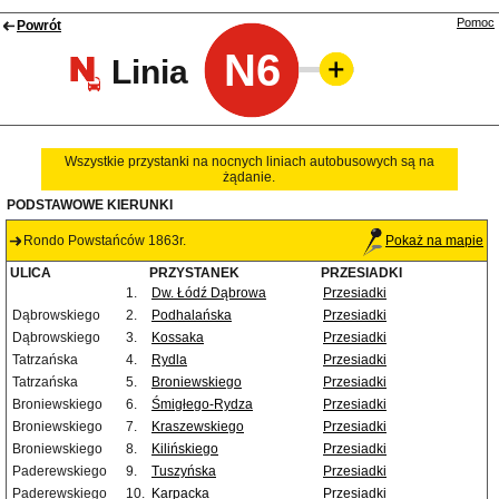
Pomoc
Powrót
N6
Linia
Wszystkie przystanki na nocnych liniach autobusowych są na
żądanie.
PODSTAWOWE KIERUNKI
Rondo Powstańców 1863r.
Pokaż na mapie
ULICA
PRZYSTANEK
PRZESIADKI
1.
Dw. Łódź Dąbrowa
Przesiadki
Dąbrowskiego
2.
Podhalańska
Przesiadki
Dąbrowskiego
3.
Kossaka
Przesiadki
Tatrzańska
4.
Rydla
Przesiadki
Tatrzańska
5.
Broniewskiego
Przesiadki
Broniewskiego
6.
Śmigłego-Rydza
Przesiadki
Broniewskiego
7.
Kraszewskiego
Przesiadki
Broniewskiego
8.
Kilińskiego
Przesiadki
Paderewskiego
9.
Tuszyńska
Przesiadki
Paderewskiego
10.
Karpacka
Przesiadki