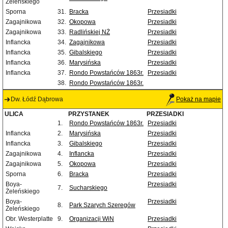
Żeleńskiego
Sporna
31.
Bracka
Przesiadki
Zagajnikowa
32.
Okopowa
Przesiadki
Zagajnikowa
33.
Radlińskiej NŻ
Przesiadki
Inflancka
34.
Zagajnikowa
Przesiadki
Inflancka
35.
Gibalskiego
Przesiadki
Inflancka
36.
Marysińska
Przesiadki
Inflancka
37.
Rondo Powstańców 1863r.
Przesiadki
38.
Rondo Powstańców 1863r.
Dw. Łódź Dąbrowa
Pokaż na mapie
ULICA
PRZYSTANEK
PRZESIADKI
1.
Rondo Powstańców 1863r.
Przesiadki
Inflancka
2.
Marysińska
Przesiadki
Inflancka
3.
Gibalskiego
Przesiadki
Zagajnikowa
4.
Inflancka
Przesiadki
Zagajnikowa
5.
Okopowa
Przesiadki
Sporna
6.
Bracka
Przesiadki
Boya-
Przesiadki
7.
Sucharskiego
Żeleńskiego
Boya-
Przesiadki
8.
Park Szarych Szeregów
Żeleńskiego
Obr. Westerplatte
9.
Organizacji WiN
Przesiadki