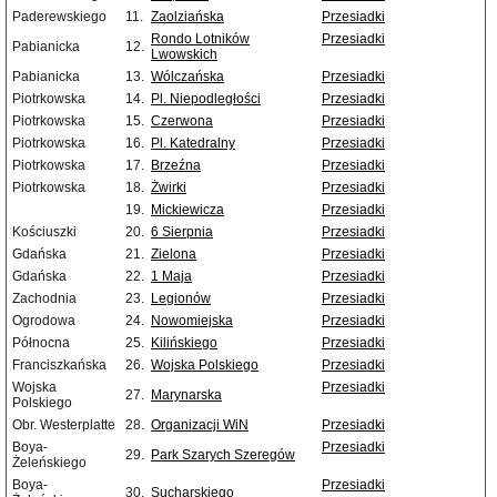
Paderewskiego
11.
Zaolziańska
Przesiadki
Rondo Lotników
Przesiadki
Pabianicka
12.
Lwowskich
Pabianicka
13.
Wólczańska
Przesiadki
Piotrkowska
14.
Pl. Niepodległości
Przesiadki
Piotrkowska
15.
Czerwona
Przesiadki
Piotrkowska
16.
Pl. Katedralny
Przesiadki
Piotrkowska
17.
Brzeźna
Przesiadki
Piotrkowska
18.
Żwirki
Przesiadki
19.
Mickiewicza
Przesiadki
Kościuszki
20.
6 Sierpnia
Przesiadki
Gdańska
21.
Zielona
Przesiadki
Gdańska
22.
1 Maja
Przesiadki
Zachodnia
23.
Legionów
Przesiadki
Ogrodowa
24.
Nowomiejska
Przesiadki
Północna
25.
Kilińskiego
Przesiadki
Franciszkańska
26.
Wojska Polskiego
Przesiadki
Wojska
Przesiadki
27.
Marynarska
Polskiego
Obr. Westerplatte
28.
Organizacji WiN
Przesiadki
Boya-
Przesiadki
29.
Park Szarych Szeregów
Żeleńskiego
Boya-
Przesiadki
30.
Sucharskiego