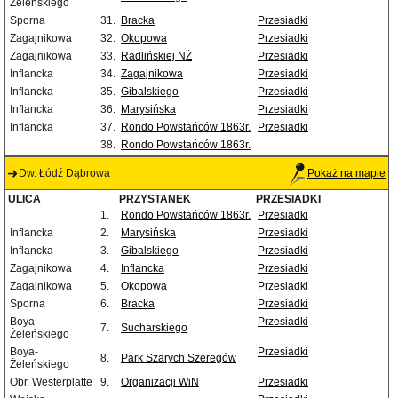
Żeleńskiego
Sporna
31.
Bracka
Przesiadki
Zagajnikowa
32.
Okopowa
Przesiadki
Zagajnikowa
33.
Radlińskiej NŻ
Przesiadki
Inflancka
34.
Zagajnikowa
Przesiadki
Inflancka
35.
Gibalskiego
Przesiadki
Inflancka
36.
Marysińska
Przesiadki
Inflancka
37.
Rondo Powstańców 1863r.
Przesiadki
38.
Rondo Powstańców 1863r.
Dw. Łódź Dąbrowa
Pokaż na mapie
ULICA
PRZYSTANEK
PRZESIADKI
1.
Rondo Powstańców 1863r.
Przesiadki
Inflancka
2.
Marysińska
Przesiadki
Inflancka
3.
Gibalskiego
Przesiadki
Zagajnikowa
4.
Inflancka
Przesiadki
Zagajnikowa
5.
Okopowa
Przesiadki
Sporna
6.
Bracka
Przesiadki
Boya-
Przesiadki
7.
Sucharskiego
Żeleńskiego
Boya-
Przesiadki
8.
Park Szarych Szeregów
Żeleńskiego
Obr. Westerplatte
9.
Organizacji WiN
Przesiadki