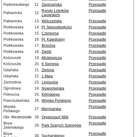
Paderewskiego
11.
Zaolziańska
Przesiadki
Rondo Lotników
Przesiadki
Pabianicka
12.
Lwowskich
Pabianicka
13.
Wólczańska
Przesiadki
Piotrkowska
14.
Pl. Niepodległości
Przesiadki
Piotrkowska
15.
Czerwona
Przesiadki
Piotrkowska
16.
Pl. Katedralny
Przesiadki
Piotrkowska
17.
Brzeźna
Przesiadki
Piotrkowska
18.
Żwirki
Przesiadki
Kościuszki
19.
Mickiewicza
Przesiadki
Kościuszki
20.
6 Sierpnia
Przesiadki
Gdańska
21.
Zielona
Przesiadki
Gdańska
22.
1 Maja
Przesiadki
Zachodnia
23.
Legionów
Przesiadki
Ogrodowa
24.
Nowomiejska
Przesiadki
Północna
25.
Kilińskiego
Przesiadki
Franciszkańska
26.
Wojska Polskiego
Przesiadki
Wojska
Przesiadki
27.
Marynarska
Polskiego
Obr. Westerplatte
28.
Organizacji WiN
Przesiadki
Boya-
Przesiadki
29.
Park Szarych Szeregów
Żeleńskiego
Boya-
Przesiadki
30.
Sucharskiego