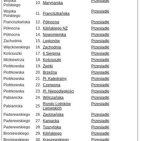
Wojska
Przesiadki
10.
Marynarska
Polskiego
Wojska
Przesiadki
11.
Franciszkańska
Polskiego
Franciszkańska
12.
Północna
Przesiadki
Północna
13.
Kilińskiego NŻ
Przesiadki
Północna
14.
Nowomiejska
Przesiadki
Zachodnia
15.
Legionów
Przesiadki
Więckowskiego
16.
Zachodnia
Przesiadki
Kościuszki
17.
6 Sierpnia
Przesiadki
Mickiewicza
18.
Kościuszki
Przesiadki
Piotrkowska
19.
Żwirki
Przesiadki
Piotrkowska
20.
Brzeźna
Przesiadki
Piotrkowska
21.
Pl. Katedralny
Przesiadki
Piotrkowska
22.
Czerwona
Przesiadki
Piotrkowska
23.
Pl. Niepodległości
Przesiadki
Pabianicka
24.
Wólczańska
Przesiadki
Rondo Lotników
Przesiadki
Pabianicka
25.
Lwowskich
Paderewskiego
26.
Zaolziańska
Przesiadki
Paderewskiego
27.
Karpacka
Przesiadki
Paderewskiego
28.
Tuszyńska
Przesiadki
Broniewskiego
29.
Kilińskiego
Przesiadki
Broniewskiego
30.
Kraszewskiego
Przesiadki