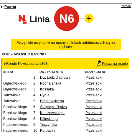
Pomoc
Powrót
N6
Linia
Wszystkie przystanki na nocnych liniach autobusowych są na
żądanie.
PODSTAWOWE KIERUNKI
Rondo Powstańców 1863r.
Pokaż na mapie
ULICA
PRZYSTANEK
PRZESIADKI
1.
Dw. Łódź Dąbrowa
Przesiadki
Dąbrowskiego
2.
Podhalańska
Przesiadki
Dąbrowskiego
3.
Kossaka
Przesiadki
Tatrzańska
4.
Rydla
Przesiadki
Tatrzańska
5.
Broniewskiego
Przesiadki
Broniewskiego
6.
Śmigłego-Rydza
Przesiadki
Broniewskiego
7.
Kraszewskiego
Przesiadki
Broniewskiego
8.
Kilińskiego
Przesiadki
Paderewskiego
9.
Tuszyńska
Przesiadki
Paderewskiego
10.
Karpacka
Przesiadki