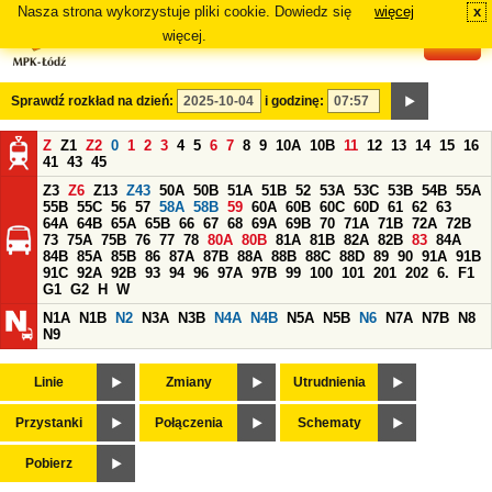
Nasza strona wykorzystuje pliki cookie. Dowiedz się
więcej
x
#
więcej.
Sprawdź rozkład na dzień:
i godzinę:
Z
Z1
Z2
0
1
2
3
4
5
6
7
8
9
10A
10B
11
12
13
14
15
16
41
43
45
Z3
Z6
Z13
Z43
50A
50B
51A
51B
52
53A
53C
53B
54B
55A
55B
55C
56
57
58A
58B
59
60A
60B
60C
60D
61
62
63
64A
64B
65A
65B
66
67
68
69A
69B
70
71A
71B
72A
72B
73
75A
75B
76
77
78
80A
80B
81A
81B
82A
82B
83
84A
84B
85A
85B
86
87A
87B
88A
88B
88C
88D
89
90
91A
91B
91C
92A
92B
93
94
96
97A
97B
99
100
101
201
202
6.
F1
G1
G2
H
W
N1A
N1B
N2
N3A
N3B
N4A
N4B
N5A
N5B
N6
N7A
N7B
N8
N9
Linie
Zmiany
Utrudnienia
Przystanki
Połączenia
Schematy
Pobierz