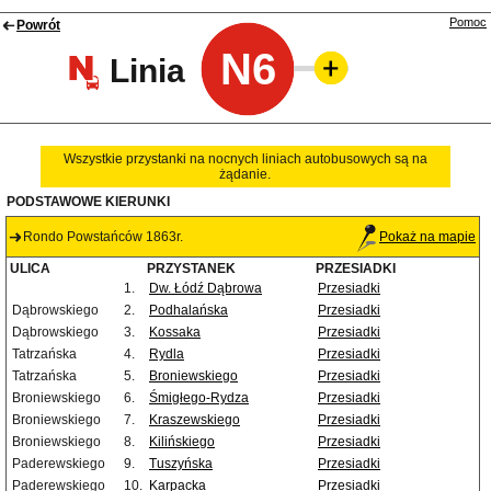
Pomoc
Powrót
N6
Linia
Wszystkie przystanki na nocnych liniach autobusowych są na
żądanie.
PODSTAWOWE KIERUNKI
Rondo Powstańców 1863r.
Pokaż na mapie
ULICA
PRZYSTANEK
PRZESIADKI
1.
Dw. Łódź Dąbrowa
Przesiadki
Dąbrowskiego
2.
Podhalańska
Przesiadki
Dąbrowskiego
3.
Kossaka
Przesiadki
Tatrzańska
4.
Rydla
Przesiadki
Tatrzańska
5.
Broniewskiego
Przesiadki
Broniewskiego
6.
Śmigłego-Rydza
Przesiadki
Broniewskiego
7.
Kraszewskiego
Przesiadki
Broniewskiego
8.
Kilińskiego
Przesiadki
Paderewskiego
9.
Tuszyńska
Przesiadki
Paderewskiego
10.
Karpacka
Przesiadki