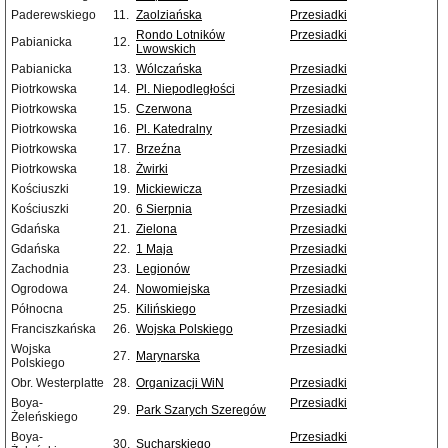
Paderewskiego
11.
Zaolziańska
Przesiadki
Rondo Lotników
Przesiadki
Pabianicka
12.
Lwowskich
Pabianicka
13.
Wólczańska
Przesiadki
Piotrkowska
14.
Pl. Niepodległości
Przesiadki
Piotrkowska
15.
Czerwona
Przesiadki
Piotrkowska
16.
Pl. Katedralny
Przesiadki
Piotrkowska
17.
Brzeźna
Przesiadki
Piotrkowska
18.
Żwirki
Przesiadki
Kościuszki
19.
Mickiewicza
Przesiadki
Kościuszki
20.
6 Sierpnia
Przesiadki
Gdańska
21.
Zielona
Przesiadki
Gdańska
22.
1 Maja
Przesiadki
Zachodnia
23.
Legionów
Przesiadki
Ogrodowa
24.
Nowomiejska
Przesiadki
Północna
25.
Kilińskiego
Przesiadki
Franciszkańska
26.
Wojska Polskiego
Przesiadki
Wojska
Przesiadki
27.
Marynarska
Polskiego
Obr. Westerplatte
28.
Organizacji WiN
Przesiadki
Boya-
Przesiadki
29.
Park Szarych Szeregów
Żeleńskiego
Boya-
Przesiadki
30.
Sucharskiego