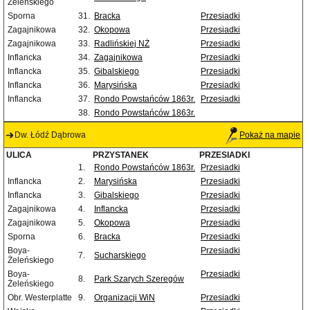
Żeleńskiego
Sporna
31.
Bracka
Przesiadki
Zagajnikowa
32.
Okopowa
Przesiadki
Zagajnikowa
33.
Radlińskiej NŻ
Przesiadki
Inflancka
34.
Zagajnikowa
Przesiadki
Inflancka
35.
Gibalskiego
Przesiadki
Inflancka
36.
Marysińska
Przesiadki
Inflancka
37.
Rondo Powstańców 1863r.
Przesiadki
38.
Rondo Powstańców 1863r.
Dw. Łódź Dąbrowa
Pokaż na mapie
ULICA
PRZYSTANEK
PRZESIADKI
1.
Rondo Powstańców 1863r.
Przesiadki
Inflancka
2.
Marysińska
Przesiadki
Inflancka
3.
Gibalskiego
Przesiadki
Zagajnikowa
4.
Inflancka
Przesiadki
Zagajnikowa
5.
Okopowa
Przesiadki
Sporna
6.
Bracka
Przesiadki
Boya-
Przesiadki
7.
Sucharskiego
Żeleńskiego
Boya-
Przesiadki
8.
Park Szarych Szeregów
Żeleńskiego
Obr. Westerplatte
9.
Organizacji WiN
Przesiadki