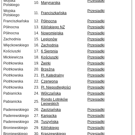
Wojska
Przesiadki
10.
Marynarska
Polskiego
Wojska
Przesiadki
11.
Franciszkańska
Polskiego
Franciszkańska
12.
Północna
Przesiadki
Północna
13.
Kilińskiego NŻ
Przesiadki
Północna
14.
Nowomiejska
Przesiadki
Zachodnia
15.
Legionów
Przesiadki
Więckowskiego
16.
Zachodnia
Przesiadki
Kościuszki
17.
6 Sierpnia
Przesiadki
Mickiewicza
18.
Kościuszki
Przesiadki
Piotrkowska
19.
Żwirki
Przesiadki
Piotrkowska
20.
Brzeźna
Przesiadki
Piotrkowska
21.
Pl. Katedralny
Przesiadki
Piotrkowska
22.
Czerwona
Przesiadki
Piotrkowska
23.
Pl. Niepodległości
Przesiadki
Pabianicka
24.
Wólczańska
Przesiadki
Rondo Lotników
Przesiadki
Pabianicka
25.
Lwowskich
Paderewskiego
26.
Zaolziańska
Przesiadki
Paderewskiego
27.
Karpacka
Przesiadki
Paderewskiego
28.
Tuszyńska
Przesiadki
Broniewskiego
29.
Kilińskiego
Przesiadki
Broniewskiego
30.
Kraszewskiego
Przesiadki