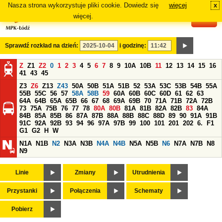
Nasza strona wykorzystuje pliki cookie. Dowiedz się
więcej
x
#
więcej.
Sprawdź rozkład na dzień:
i godzinę:
Z
Z1
Z2
0
1
2
3
4
5
6
7
8
9
10A
10B
11
12
13
14
15
16
41
43
45
Z3
Z6
Z13
Z43
50A
50B
51A
51B
52
53A
53C
53B
54B
55A
55B
55C
56
57
58A
58B
59
60A
60B
60C
60D
61
62
63
64A
64B
65A
65B
66
67
68
69A
69B
70
71A
71B
72A
72B
73
75A
75B
76
77
78
80A
80B
81A
81B
82A
82B
83
84A
84B
85A
85B
86
87A
87B
88A
88B
88C
88D
89
90
91A
91B
91C
92A
92B
93
94
96
97A
97B
99
100
101
201
202
6.
F1
G1
G2
H
W
N1A
N1B
N2
N3A
N3B
N4A
N4B
N5A
N5B
N6
N7A
N7B
N8
N9
Linie
Zmiany
Utrudnienia
Przystanki
Połączenia
Schematy
Pobierz