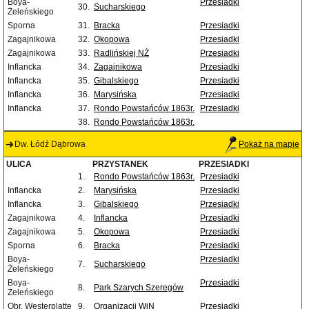
Boya-
Przesiadki
30.
Sucharskiego
Żeleńskiego
Sporna
31.
Bracka
Przesiadki
Zagajnikowa
32.
Okopowa
Przesiadki
Zagajnikowa
33.
Radlińskiej NŻ
Przesiadki
Inflancka
34.
Zagajnikowa
Przesiadki
Inflancka
35.
Gibalskiego
Przesiadki
Inflancka
36.
Marysińska
Przesiadki
Inflancka
37.
Rondo Powstańców 1863r.
Przesiadki
38.
Rondo Powstańców 1863r.
Dw. Łódź Dąbrowa
Pokaż na mapie
ULICA
PRZYSTANEK
PRZESIADKI
1.
Rondo Powstańców 1863r.
Przesiadki
Inflancka
2.
Marysińska
Przesiadki
Inflancka
3.
Gibalskiego
Przesiadki
Zagajnikowa
4.
Inflancka
Przesiadki
Zagajnikowa
5.
Okopowa
Przesiadki
Sporna
6.
Bracka
Przesiadki
Boya-
Przesiadki
7.
Sucharskiego
Żeleńskiego
Boya-
Przesiadki
8.
Park Szarych Szeregów
Żeleńskiego
Obr. Westerplatte
9.
Organizacji WiN
Przesiadki