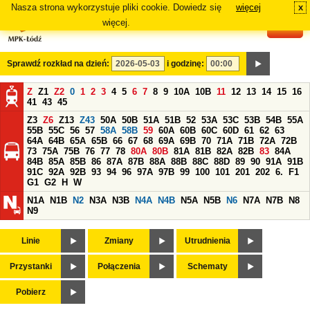
Nasza strona wykorzystuje pliki cookie. Dowiedz się
więcej
x
#
więcej.
Sprawdź rozkład na dzień:
i godzinę:
Z
Z1
Z2
0
1
2
3
4
5
6
7
8
9
10A
10B
11
12
13
14
15
16
41
43
45
Z3
Z6
Z13
Z43
50A
50B
51A
51B
52
53A
53C
53B
54B
55A
55B
55C
56
57
58A
58B
59
60A
60B
60C
60D
61
62
63
64A
64B
65A
65B
66
67
68
69A
69B
70
71A
71B
72A
72B
73
75A
75B
76
77
78
80A
80B
81A
81B
82A
82B
83
84A
84B
85A
85B
86
87A
87B
88A
88B
88C
88D
89
90
91A
91B
91C
92A
92B
93
94
96
97A
97B
99
100
101
201
202
6.
F1
G1
G2
H
W
N1A
N1B
N2
N3A
N3B
N4A
N4B
N5A
N5B
N6
N7A
N7B
N8
N9
Linie
Zmiany
Utrudnienia
Przystanki
Połączenia
Schematy
Pobierz