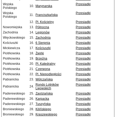
Wojska
Przesiadki
10.
Marynarska
Polskiego
Wojska
Przesiadki
11.
Franciszkańska
Polskiego
12.
Pl. Kościelny
Przesiadki
Nowomiejska
13.
Północna
Przesiadki
Zachodnia
14.
Legionów
Przesiadki
Więckowskiego
15.
Zachodnia
Przesiadki
Kościuszki
16.
6 Sierpnia
Przesiadki
Mickiewicza
17.
Kościuszki
Przesiadki
Piotrkowska
18.
Żwirki
Przesiadki
Piotrkowska
19.
Brzeźna
Przesiadki
Piotrkowska
20.
Pl. Katedralny
Przesiadki
Piotrkowska
21.
Czerwona
Przesiadki
Piotrkowska
22.
Pl. Niepodległości
Przesiadki
Pabianicka
23.
Wólczańska
Przesiadki
Rondo Lotników
Przesiadki
Pabianicka
24.
Lwowskich
Paderewskiego
25.
Zaolziańska
Przesiadki
Paderewskiego
26.
Karpacka
Przesiadki
Paderewskiego
27.
Tuszyńska
Przesiadki
Broniewskiego
28.
Kilińskiego
Przesiadki
Broniewskiego
29.
Kraszewskiego
Przesiadki