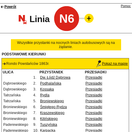
Pomoc
Powrót
N6
Linia
Wszystkie przystanki na nocnych liniach autobusowych są na
żądanie.
PODSTAWOWE KIERUNKI
Rondo Powstańców 1863r.
Pokaż na mapie
ULICA
PRZYSTANEK
PRZESIADKI
1.
Dw. Łódź Dąbrowa
Przesiadki
Dąbrowskiego
2.
Podhalańska
Przesiadki
Dąbrowskiego
3.
Kossaka
Przesiadki
Tatrzańska
4.
Rydla
Przesiadki
Tatrzańska
5.
Broniewskiego
Przesiadki
Broniewskiego
6.
Śmigłego-Rydza
Przesiadki
Broniewskiego
7.
Kraszewskiego
Przesiadki
Broniewskiego
8.
Kilińskiego
Przesiadki
Paderewskiego
9.
Tuszyńska
Przesiadki
Paderewskiego
10.
Karpacka
Przesiadki