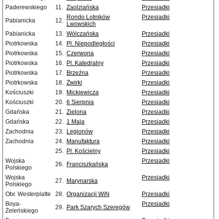
Paderewskiego
11.
Zaolziańska
Przesiadki
Rondo Lotników
Przesiadki
Pabianicka
12.
Lwowskich
Pabianicka
13.
Wólczańska
Przesiadki
Piotrkowska
14.
Pl. Niepodległości
Przesiadki
Piotrkowska
15.
Czerwona
Przesiadki
Piotrkowska
16.
Pl. Katedralny
Przesiadki
Piotrkowska
17.
Brzeźna
Przesiadki
Piotrkowska
18.
Żwirki
Przesiadki
Kościuszki
19.
Mickiewicza
Przesiadki
Kościuszki
20.
6 Sierpnia
Przesiadki
Gdańska
21.
Zielona
Przesiadki
Gdańska
22.
1 Maja
Przesiadki
Zachodnia
23.
Legionów
Przesiadki
Zachodnia
24.
Manufaktura
Przesiadki
25.
Pl. Kościelny
Przesiadki
Wojska
Przesiadki
26.
Franciszkańska
Polskiego
Wojska
Przesiadki
27.
Marynarska
Polskiego
Obr. Westerplatte
28.
Organizacji WiN
Przesiadki
Boya-
Przesiadki
29.
Park Szarych Szeregów
Żeleńskiego