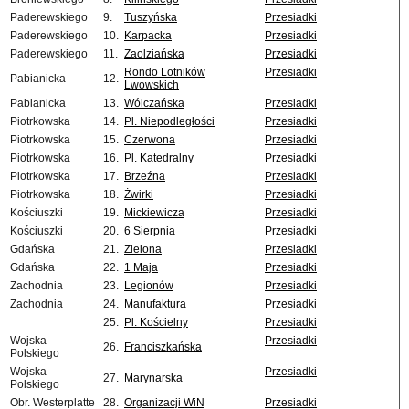
Paderewskiego
9.
Tuszyńska
Przesiadki
Paderewskiego
10.
Karpacka
Przesiadki
Paderewskiego
11.
Zaolziańska
Przesiadki
Rondo Lotników
Przesiadki
Pabianicka
12.
Lwowskich
Pabianicka
13.
Wólczańska
Przesiadki
Piotrkowska
14.
Pl. Niepodległości
Przesiadki
Piotrkowska
15.
Czerwona
Przesiadki
Piotrkowska
16.
Pl. Katedralny
Przesiadki
Piotrkowska
17.
Brzeźna
Przesiadki
Piotrkowska
18.
Żwirki
Przesiadki
Kościuszki
19.
Mickiewicza
Przesiadki
Kościuszki
20.
6 Sierpnia
Przesiadki
Gdańska
21.
Zielona
Przesiadki
Gdańska
22.
1 Maja
Przesiadki
Zachodnia
23.
Legionów
Przesiadki
Zachodnia
24.
Manufaktura
Przesiadki
25.
Pl. Kościelny
Przesiadki
Wojska
Przesiadki
26.
Franciszkańska
Polskiego
Wojska
Przesiadki
27.
Marynarska
Polskiego
Obr. Westerplatte
28.
Organizacji WiN
Przesiadki