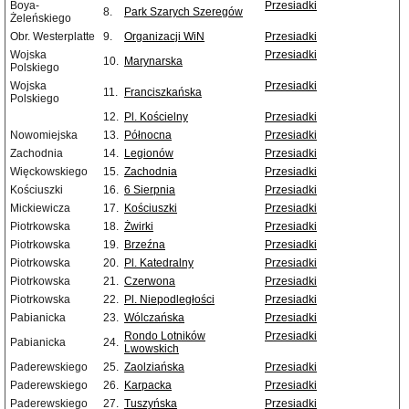
Boya-
Przesiadki
8.
Park Szarych Szeregów
Żeleńskiego
Obr. Westerplatte
9.
Organizacji WiN
Przesiadki
Wojska
Przesiadki
10.
Marynarska
Polskiego
Wojska
Przesiadki
11.
Franciszkańska
Polskiego
12.
Pl. Kościelny
Przesiadki
Nowomiejska
13.
Północna
Przesiadki
Zachodnia
14.
Legionów
Przesiadki
Więckowskiego
15.
Zachodnia
Przesiadki
Kościuszki
16.
6 Sierpnia
Przesiadki
Mickiewicza
17.
Kościuszki
Przesiadki
Piotrkowska
18.
Żwirki
Przesiadki
Piotrkowska
19.
Brzeźna
Przesiadki
Piotrkowska
20.
Pl. Katedralny
Przesiadki
Piotrkowska
21.
Czerwona
Przesiadki
Piotrkowska
22.
Pl. Niepodległości
Przesiadki
Pabianicka
23.
Wólczańska
Przesiadki
Rondo Lotników
Przesiadki
Pabianicka
24.
Lwowskich
Paderewskiego
25.
Zaolziańska
Przesiadki
Paderewskiego
26.
Karpacka
Przesiadki
Paderewskiego
27.
Tuszyńska
Przesiadki