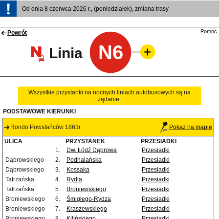
Od dnia 8 czerwca 2026 r., (poniedziałek), zmiana trasy
Pomoc
Powrót
N6
Linia
Wszystkie przystanki na nocnych liniach autobusowych są na
żądanie.
PODSTAWOWE KIERUNKI
Rondo Powstańców 1863r.
Pokaż na mapie
ULICA
PRZYSTANEK
PRZESIADKI
1.
Dw. Łódź Dąbrowa
Przesiadki
Dąbrowskiego
2.
Podhalańska
Przesiadki
Dąbrowskiego
3.
Kossaka
Przesiadki
Tatrzańska
4.
Rydla
Przesiadki
Tatrzańska
5.
Broniewskiego
Przesiadki
Broniewskiego
6.
Śmigłego-Rydza
Przesiadki
Broniewskiego
7.
Kraszewskiego
Przesiadki
Broniewskiego
8.
Kilińskiego
Przesiadki