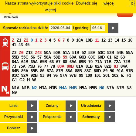
Nasza strona wykorzystuje pliki cookie. Dowiedz się
więcej
x
#
więcej.
Sprawdź rozkład na dzień:
i godzinę:
Z
Z1
Z2
0
1
2
3
4
5
6
7
8
9
10A
10B
11
12
13
14
15
16
41
43
45
Z3
Z6
Z13
Z43
50A
50B
51A
51B
52
53A
53C
53B
54B
55A
55B
55C
56
57
58A
58B
59
60A
60B
60C
60D
61
62
63
64A
64B
65A
65B
66
67
68
69A
69B
70
71A
71B
72A
72B
73
75A
75B
76
77
78
80A
80B
81A
81B
82A
82B
83
84A
84B
85A
85B
86
87A
87B
88A
88B
88C
88D
89
90
91A
91B
91C
92A
92B
93
94
96
97A
97B
99
100
101
201
202
6.
F1
G1
G2
H
W
N1A
N1B
N2
N3A
N3B
N4A
N4B
N5A
N5B
N6
N7A
N7B
N8
N9
Linie
Zmiany
Utrudnienia
Przystanki
Połączenia
Schematy
Pobierz