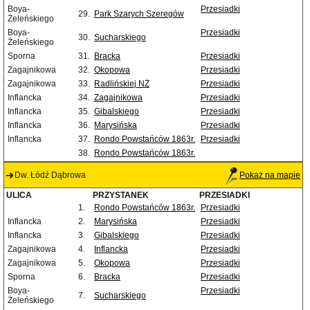
Boya-
Przesiadki
29.
Park Szarych Szeregów
Żeleńskiego
Boya-
Przesiadki
30.
Sucharskiego
Żeleńskiego
Sporna
31.
Bracka
Przesiadki
Zagajnikowa
32.
Okopowa
Przesiadki
Zagajnikowa
33.
Radlińskiej NŻ
Przesiadki
Inflancka
34.
Zagajnikowa
Przesiadki
Inflancka
35.
Gibalskiego
Przesiadki
Inflancka
36.
Marysińska
Przesiadki
Inflancka
37.
Rondo Powstańców 1863r.
Przesiadki
38.
Rondo Powstańców 1863r.
Dw. Łódź Dąbrowa
Pokaż na mapie
ULICA
PRZYSTANEK
PRZESIADKI
1.
Rondo Powstańców 1863r.
Przesiadki
Inflancka
2.
Marysińska
Przesiadki
Inflancka
3.
Gibalskiego
Przesiadki
Zagajnikowa
4.
Inflancka
Przesiadki
Zagajnikowa
5.
Okopowa
Przesiadki
Sporna
6.
Bracka
Przesiadki
Boya-
Przesiadki
7.
Sucharskiego
Żeleńskiego