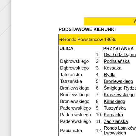
W
PODSTAWOWE KIERUNKI
Rondo Powstańców 1863r.
ULICA
PRZYSTANEK
1.
Dw. Łódź Dąbr
Dąbrowskiego
2.
Podhalańska
Dąbrowskiego
3.
Kossaka
Tatrzańska
4.
Rydla
Tatrzańska
5.
Broniewskiego
Broniewskiego
6.
Śmigłego-Rydz
Broniewskiego
7.
Kraszewskiego
Broniewskiego
8.
Kilińskiego
Paderewskiego
9.
Tuszyńska
Paderewskiego
10.
Karpacka
Paderewskiego
11.
Zaolziańska
Rondo Lotników
Pabianicka
12.
Lwowskich