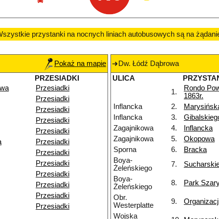
szystkie przystanki na nocnych liniach autobusowych są na żądani
Pokaż na mapie
Dw. Łódź Dąbrowa
PRZESIADKI
ULICA
PRZYSTA
owa
Przesiadki
Rondo Po
1.
1863r.
Przesiadki
Inflancka
2.
Marysińsk
Przesiadki
Inflancka
3.
Gibalskieg
Przesiadki
Zagajnikowa
4.
Inflancka
Przesiadki
Zagajnikowa
5.
Okopowa
a
Przesiadki
Sporna
6.
Bracka
Przesiadki
Boya-
Przesiadki
7.
Sucharski
Żeleńskiego
Przesiadki
Boya-
8.
Park Szar
Przesiadki
Żeleńskiego
Przesiadki
Obr.
9.
Organizacj
Westerplatte
Przesiadki
Wojska