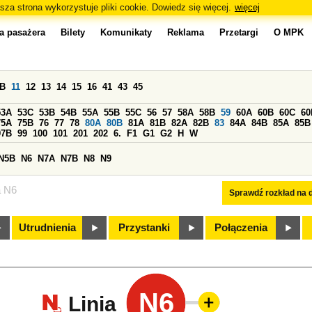
sza strona wykorzystuje pliki cookie. Dowiedz się więcej.
więcej
a pasażera
Bilety
Komunikaty
Reklama
Przetargi
O MPK
0B
11
12
13
14
15
16
41
43
45
53A
53C
53B
54B
55A
55B
55C
56
57
58A
58B
59
60A
60B
60C
60
75A
75B
76
77
78
80A
80B
81A
81B
82A
82B
83
84A
84B
85A
85B
97B
99
100
101
201
202
6.
F1
G1
G2
H
W
N5B
N6
N7A
N7B
N8
N9
a N6
Sprawdź rozkład na d
Utrudnienia
Przystanki
Połączenia
N6
Linia