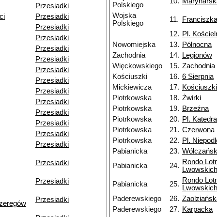
10.
Marynarsk
Polskiego
Przesiadki
Wojska
ci
Przesiadki
11.
Franciszk
Polskiego
Przesiadki
12.
Pl. Kościel
Przesiadki
Nowomiejska
13.
Północna
Przesiadki
Zachodnia
14.
Legionów
Przesiadki
Więckowskiego
15.
Zachodnia
Przesiadki
Kościuszki
16.
6 Sierpnia
Przesiadki
Mickiewicza
17.
Kościuszki
Przesiadki
Piotrkowska
18.
Żwirki
Przesiadki
Piotrkowska
19.
Brzeźna
Przesiadki
Piotrkowska
20.
Pl. Katedra
Przesiadki
Piotrkowska
21.
Czerwona
Przesiadki
Piotrkowska
22.
Pl. Niepodl
Przesiadki
Pabianicka
23.
Wólczańs
Rondo Lot
Przesiadki
Pabianicka
24.
Lwowskic
Rondo Lot
Przesiadki
Pabianicka
25.
Lwowskic
Paderewskiego
26.
Zaolziańsk
Przesiadki
Szeregów
Paderewskiego
27.
Karpacka