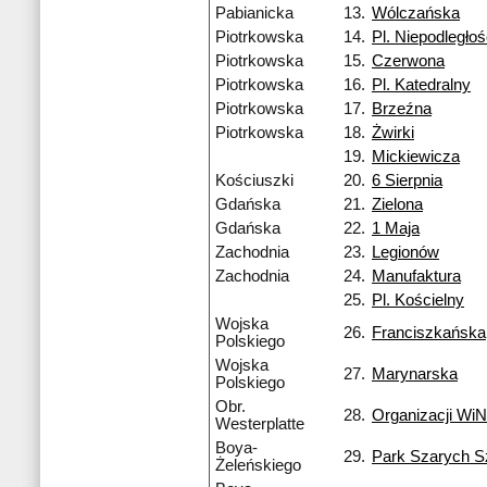
Pabianicka
13.
Wólczańska
Piotrkowska
14.
Pl. Niepodległoś
Piotrkowska
15.
Czerwona
Piotrkowska
16.
Pl. Katedralny
Piotrkowska
17.
Brzeźna
Piotrkowska
18.
Żwirki
19.
Mickiewicza
Kościuszki
20.
6 Sierpnia
Gdańska
21.
Zielona
Gdańska
22.
1 Maja
Zachodnia
23.
Legionów
Zachodnia
24.
Manufaktura
25.
Pl. Kościelny
Wojska
26.
Franciszkańska
Polskiego
Wojska
27.
Marynarska
Polskiego
Obr.
28.
Organizacji WiN
Westerplatte
Boya-
29.
Park Szarych 
Żeleńskiego