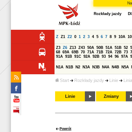
Na
Rozkłady jazdy
Dl
Z
Z1
Z2
0
1
2
3
4
5
6
7
8
9
10A
1
Z3
Z6
Z13
Z43
50A
50B
51A
51B
52
68
69A
69B
70
71A
71B
72A
72B
73
91A
91B
91C
92A
92B
93
94
96
97A
N1A
N1B
N2
N3A
N3B
N4A
N4B
N5A
Start
Rozkłady jazdy
Linie
Lini
Linie
Zmiany
Powrót