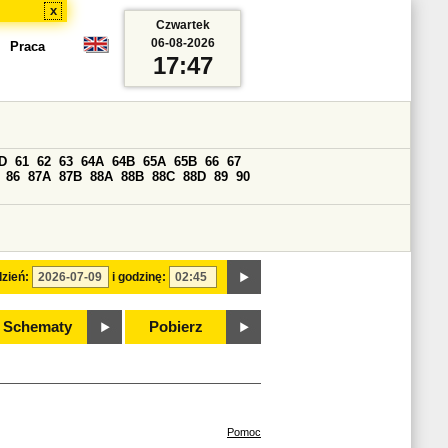
x
Czwartek
06-08-2026
Praca
17:47
D
61
62
63
64A
64B
65A
65B
66
67
86
87A
87B
88A
88B
88C
88D
89
90
zień:
i godzinę:
Schematy
Pobierz
Pomoc