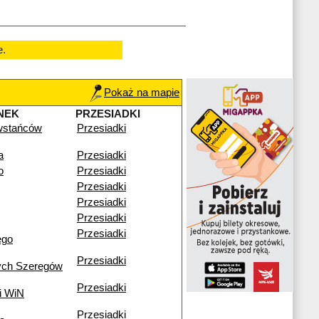
e.
Pokaż na mapie
NEK
PRZESIADKI
wstańców
Przesiadki
a
Przesiadki
o
Przesiadki
Przesiadki
Przesiadki
Przesiadki
Przesiadki
ego
Przesiadki
ych Szeregów
Przesiadki
i WiN
Przesiadki