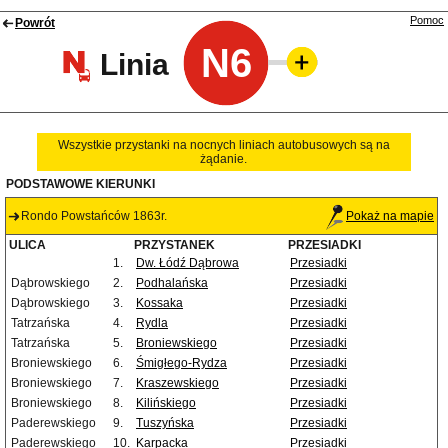
Pomoc
Powrót
N6
Linia
Wszystkie przystanki na nocnych liniach autobusowych są na
żądanie.
PODSTAWOWE KIERUNKI
Rondo Powstańców 1863r.
Pokaż na mapie
ULICA
PRZYSTANEK
PRZESIADKI
1.
Dw. Łódź Dąbrowa
Przesiadki
Dąbrowskiego
2.
Podhalańska
Przesiadki
Dąbrowskiego
3.
Kossaka
Przesiadki
Tatrzańska
4.
Rydla
Przesiadki
Tatrzańska
5.
Broniewskiego
Przesiadki
Broniewskiego
6.
Śmigłego-Rydza
Przesiadki
Broniewskiego
7.
Kraszewskiego
Przesiadki
Broniewskiego
8.
Kilińskiego
Przesiadki
Paderewskiego
9.
Tuszyńska
Przesiadki
Paderewskiego
10.
Karpacka
Przesiadki