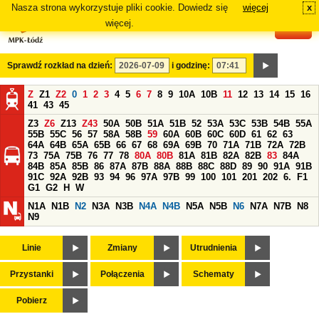
Nasza strona wykorzystuje pliki cookie. Dowiedz się
więcej
x
#
więcej.
Sprawdź rozkład na dzień:
i godzinę:
Z
Z1
Z2
0
1
2
3
4
5
6
7
8
9
10A
10B
11
12
13
14
15
16
41
43
45
Z3
Z6
Z13
Z43
50A
50B
51A
51B
52
53A
53C
53B
54B
55A
55B
55C
56
57
58A
58B
59
60A
60B
60C
60D
61
62
63
64A
64B
65A
65B
66
67
68
69A
69B
70
71A
71B
72A
72B
73
75A
75B
76
77
78
80A
80B
81A
81B
82A
82B
83
84A
84B
85A
85B
86
87A
87B
88A
88B
88C
88D
89
90
91A
91B
91C
92A
92B
93
94
96
97A
97B
99
100
101
201
202
6.
F1
G1
G2
H
W
N1A
N1B
N2
N3A
N3B
N4A
N4B
N5A
N5B
N6
N7A
N7B
N8
N9
Linie
Zmiany
Utrudnienia
Przystanki
Połączenia
Schematy
Pobierz