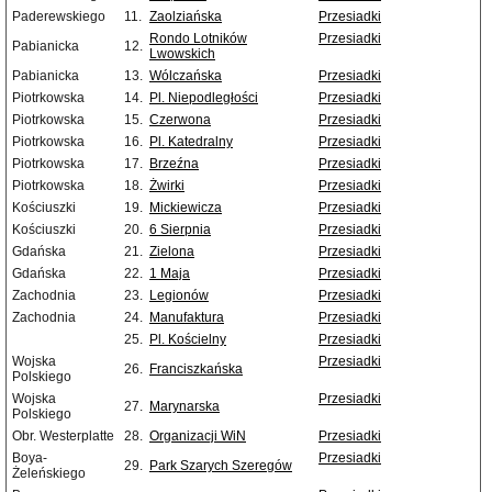
Paderewskiego
11.
Zaolziańska
Przesiadki
Rondo Lotników
Przesiadki
Pabianicka
12.
Lwowskich
Pabianicka
13.
Wólczańska
Przesiadki
Piotrkowska
14.
Pl. Niepodległości
Przesiadki
Piotrkowska
15.
Czerwona
Przesiadki
Piotrkowska
16.
Pl. Katedralny
Przesiadki
Piotrkowska
17.
Brzeźna
Przesiadki
Piotrkowska
18.
Żwirki
Przesiadki
Kościuszki
19.
Mickiewicza
Przesiadki
Kościuszki
20.
6 Sierpnia
Przesiadki
Gdańska
21.
Zielona
Przesiadki
Gdańska
22.
1 Maja
Przesiadki
Zachodnia
23.
Legionów
Przesiadki
Zachodnia
24.
Manufaktura
Przesiadki
25.
Pl. Kościelny
Przesiadki
Wojska
Przesiadki
26.
Franciszkańska
Polskiego
Wojska
Przesiadki
27.
Marynarska
Polskiego
Obr. Westerplatte
28.
Organizacji WiN
Przesiadki
Boya-
Przesiadki
29.
Park Szarych Szeregów
Żeleńskiego