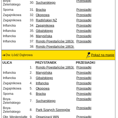
Boya-
Przesiadki
30.
Sucharskiego
Żeleńskiego
Sporna
31.
Bracka
Przesiadki
Zagajnikowa
32.
Okopowa
Przesiadki
Zagajnikowa
33.
Radlińskiej NŻ
Przesiadki
Inflancka
34.
Zagajnikowa
Przesiadki
Inflancka
35.
Gibalskiego
Przesiadki
Inflancka
36.
Marysińska
Przesiadki
Inflancka
37.
Rondo Powstańców 1863r.
Przesiadki
38.
Rondo Powstańców 1863r.
Dw. Łódź Dąbrowa
Pokaż na mapie
ULICA
PRZYSTANEK
PRZESIADKI
1.
Rondo Powstańców 1863r.
Przesiadki
Inflancka
2.
Marysińska
Przesiadki
Inflancka
3.
Gibalskiego
Przesiadki
Zagajnikowa
4.
Inflancka
Przesiadki
Zagajnikowa
5.
Okopowa
Przesiadki
Sporna
6.
Bracka
Przesiadki
Boya-
Przesiadki
7.
Sucharskiego
Żeleńskiego
Boya-
Przesiadki
8.
Park Szarych Szeregów
Żeleńskiego
Obr. Westerplatte
9.
Organizacji WiN
Przesiadki