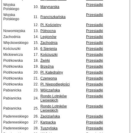
Wojska
Przesiadki
10.
Marynarska
Polskiego
Wojska
Przesiadki
11.
Franciszkańska
Polskiego
12.
Pl. Kościelny
Przesiadki
Nowomiejska
13.
Północna
Przesiadki
Zachodnia
14.
Legionów
Przesiadki
Więckowskiego
15.
Zachodnia
Przesiadki
Kościuszki
16.
6 Sierpnia
Przesiadki
Mickiewicza
17.
Kościuszki
Przesiadki
Piotrkowska
18.
Żwirki
Przesiadki
Piotrkowska
19.
Brzeźna
Przesiadki
Piotrkowska
20.
Pl. Katedralny
Przesiadki
Piotrkowska
21.
Czerwona
Przesiadki
Piotrkowska
22.
Pl. Niepodległości
Przesiadki
Pabianicka
23.
Wólczańska
Przesiadki
Rondo Lotników
Przesiadki
Pabianicka
24.
Lwowskich
Rondo Lotników
Przesiadki
Pabianicka
25.
Lwowskich
Paderewskiego
26.
Zaolziańska
Przesiadki
Paderewskiego
27.
Karpacka
Przesiadki
Paderewskiego
28.
Tuszyńska
Przesiadki