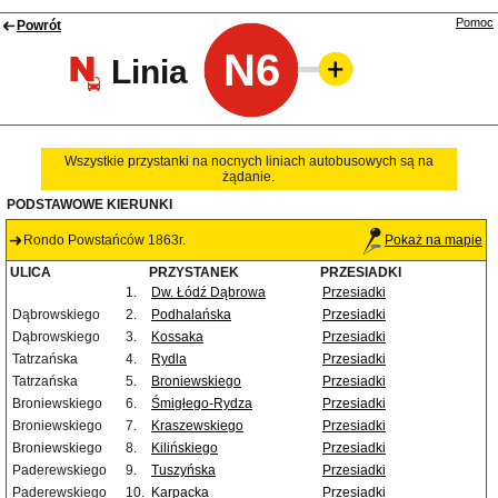
Pomoc
Powrót
N6
Linia
Wszystkie przystanki na nocnych liniach autobusowych są na
żądanie.
PODSTAWOWE KIERUNKI
Rondo Powstańców 1863r.
Pokaż na mapie
ULICA
PRZYSTANEK
PRZESIADKI
1.
Dw. Łódź Dąbrowa
Przesiadki
Dąbrowskiego
2.
Podhalańska
Przesiadki
Dąbrowskiego
3.
Kossaka
Przesiadki
Tatrzańska
4.
Rydla
Przesiadki
Tatrzańska
5.
Broniewskiego
Przesiadki
Broniewskiego
6.
Śmigłego-Rydza
Przesiadki
Broniewskiego
7.
Kraszewskiego
Przesiadki
Broniewskiego
8.
Kilińskiego
Przesiadki
Paderewskiego
9.
Tuszyńska
Przesiadki
Paderewskiego
10.
Karpacka
Przesiadki