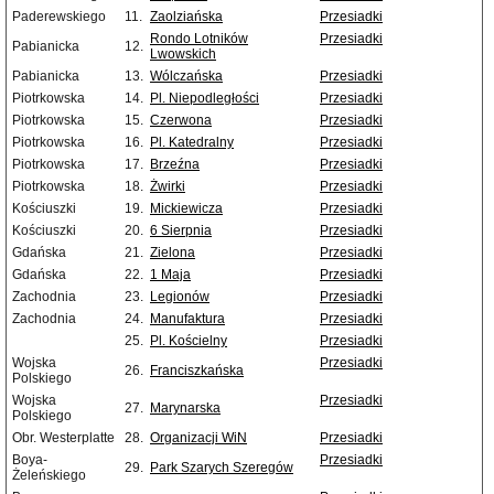
Paderewskiego
11.
Zaolziańska
Przesiadki
Rondo Lotników
Przesiadki
Pabianicka
12.
Lwowskich
Pabianicka
13.
Wólczańska
Przesiadki
Piotrkowska
14.
Pl. Niepodległości
Przesiadki
Piotrkowska
15.
Czerwona
Przesiadki
Piotrkowska
16.
Pl. Katedralny
Przesiadki
Piotrkowska
17.
Brzeźna
Przesiadki
Piotrkowska
18.
Żwirki
Przesiadki
Kościuszki
19.
Mickiewicza
Przesiadki
Kościuszki
20.
6 Sierpnia
Przesiadki
Gdańska
21.
Zielona
Przesiadki
Gdańska
22.
1 Maja
Przesiadki
Zachodnia
23.
Legionów
Przesiadki
Zachodnia
24.
Manufaktura
Przesiadki
25.
Pl. Kościelny
Przesiadki
Wojska
Przesiadki
26.
Franciszkańska
Polskiego
Wojska
Przesiadki
27.
Marynarska
Polskiego
Obr. Westerplatte
28.
Organizacji WiN
Przesiadki
Boya-
Przesiadki
29.
Park Szarych Szeregów
Żeleńskiego