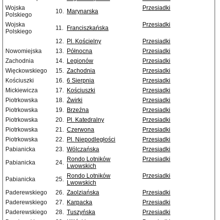
Wojska
Przesiadki
10.
Marynarska
Polskiego
Wojska
Przesiadki
11.
Franciszkańska
Polskiego
12.
Pl. Kościelny
Przesiadki
Nowomiejska
13.
Północna
Przesiadki
Zachodnia
14.
Legionów
Przesiadki
Więckowskiego
15.
Zachodnia
Przesiadki
Kościuszki
16.
6 Sierpnia
Przesiadki
Mickiewicza
17.
Kościuszki
Przesiadki
Piotrkowska
18.
Żwirki
Przesiadki
Piotrkowska
19.
Brzeźna
Przesiadki
Piotrkowska
20.
Pl. Katedralny
Przesiadki
Piotrkowska
21.
Czerwona
Przesiadki
Piotrkowska
22.
Pl. Niepodległości
Przesiadki
Pabianicka
23.
Wólczańska
Przesiadki
Rondo Lotników
Przesiadki
Pabianicka
24.
Lwowskich
Rondo Lotników
Przesiadki
Pabianicka
25.
Lwowskich
Paderewskiego
26.
Zaolziańska
Przesiadki
Paderewskiego
27.
Karpacka
Przesiadki
Paderewskiego
28.
Tuszyńska
Przesiadki