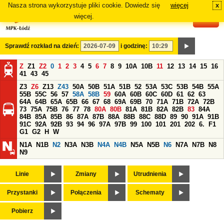
Nasza strona wykorzystuje pliki cookie. Dowiedz się
więcej
x
#
więcej.
Sprawdź rozkład na dzień:
i godzinę:
Z
Z1
Z2
0
1
2
3
4
5
6
7
8
9
10A
10B
11
12
13
14
15
16
41
43
45
Z3
Z6
Z13
Z43
50A
50B
51A
51B
52
53A
53C
53B
54B
55A
55B
55C
56
57
58A
58B
59
60A
60B
60C
60D
61
62
63
64A
64B
65A
65B
66
67
68
69A
69B
70
71A
71B
72A
72B
73
75A
75B
76
77
78
80A
80B
81A
81B
82A
82B
83
84A
84B
85A
85B
86
87A
87B
88A
88B
88C
88D
89
90
91A
91B
91C
92A
92B
93
94
96
97A
97B
99
100
101
201
202
6.
F1
G1
G2
H
W
N1A
N1B
N2
N3A
N3B
N4A
N4B
N5A
N5B
N6
N7A
N7B
N8
N9
Linie
Zmiany
Utrudnienia
Przystanki
Połączenia
Schematy
Pobierz