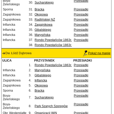
Boya-
Przesiadki
30.
Sucharskiego
Żeleńskiego
Sporna
31.
Bracka
Przesiadki
Zagajnikowa
32.
Okopowa
Przesiadki
Zagajnikowa
33.
Radlińskiej NŻ
Przesiadki
Inflancka
34.
Zagajnikowa
Przesiadki
Inflancka
35.
Gibalskiego
Przesiadki
Inflancka
36.
Marysińska
Przesiadki
Inflancka
37.
Rondo Powstańców 1863r.
Przesiadki
38.
Rondo Powstańców 1863r.
Dw. Łódź Dąbrowa
Pokaż na mapie
ULICA
PRZYSTANEK
PRZESIADKI
1.
Rondo Powstańców 1863r.
Przesiadki
Inflancka
2.
Marysińska
Przesiadki
Inflancka
3.
Gibalskiego
Przesiadki
Zagajnikowa
4.
Inflancka
Przesiadki
Zagajnikowa
5.
Okopowa
Przesiadki
Sporna
6.
Bracka
Przesiadki
Boya-
Przesiadki
7.
Sucharskiego
Żeleńskiego
Boya-
Przesiadki
8.
Park Szarych Szeregów
Żeleńskiego
Obr. Westerplatte
9.
Organizacji WiN
Przesiadki