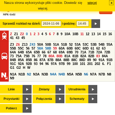
Nasza strona wykorzystuje pliki cookie. Dowiedz się
więcej
x
#
więcej.
Sprawdź rozkład na dzień:
i godzinę:
Z
Z1
Z2
0
1
2
3
4
5
6
7
8
9
10A
10B
11
12
13
14
15
16
41
43
45
Z3
Z6
Z13
Z43
50A
50B
51A
51B
52
53A
53C
53B
54B
55A
55B
55C
56
57
58A
58B
59
60A
60B
60C
60D
61
62
63
64A
64B
65A
65B
66
67
68
69A
69B
70
71A
71B
72A
72B
73
75A
75B
76
77
78
80A
80B
81A
81B
82A
82B
83
84A
84B
85A
85B
86
87A
87B
88A
88B
88C
88D
89
90
91A
91B
91C
92A
92B
93
94
96
97A
97B
99
100
101
201
202
6.
F1
G1
G2
H
W
N1A
N1B
N2
N3A
N3B
N4A
N4B
N5A
N5B
N6
N7A
N7B
N8
N9
Linie
Zmiany
Utrudnienia
Przystanki
Połączenia
Schematy
Pobierz