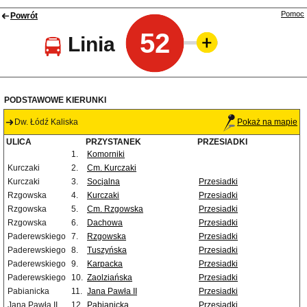
Pomoc
Powrót
52
Linia
PODSTAWOWE KIERUNKI
Dw. Łódź Kaliska
Pokaż na mapie
ULICA
PRZYSTANEK
PRZESIADKI
1.
Komorniki
Kurczaki
2.
Cm. Kurczaki
Kurczaki
3.
Socjalna
Przesiadki
Rzgowska
4.
Kurczaki
Przesiadki
Rzgowska
5.
Cm. Rzgowska
Przesiadki
Rzgowska
6.
Dachowa
Przesiadki
Paderewskiego
7.
Rzgowska
Przesiadki
Paderewskiego
8.
Tuszyńska
Przesiadki
Paderewskiego
9.
Karpacka
Przesiadki
Paderewskiego
10.
Zaolziańska
Przesiadki
Pabianicka
11.
Jana Pawła II
Przesiadki
Jana Pawła II
12.
Pabianicka
Przesiadki