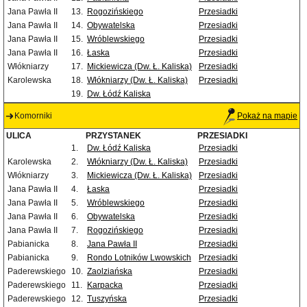
Jana Pawła II
13.
Rogozińskiego
Przesiadki
Jana Pawła II
14.
Obywatelska
Przesiadki
Jana Pawła II
15.
Wróblewskiego
Przesiadki
Jana Pawła II
16.
Łaska
Przesiadki
Włókniarzy
17.
Mickiewicza (Dw. Ł. Kaliska)
Przesiadki
Karolewska
18.
Włókniarzy (Dw. Ł. Kaliska)
Przesiadki
19.
Dw. Łódź Kaliska
Komorniki
Pokaż na mapie
ULICA
PRZYSTANEK
PRZESIADKI
1.
Dw. Łódź Kaliska
Przesiadki
Karolewska
2.
Włókniarzy (Dw. Ł. Kaliska)
Przesiadki
Włókniarzy
3.
Mickiewicza (Dw. Ł. Kaliska)
Przesiadki
Jana Pawła II
4.
Łaska
Przesiadki
Jana Pawła II
5.
Wróblewskiego
Przesiadki
Jana Pawła II
6.
Obywatelska
Przesiadki
Jana Pawła II
7.
Rogozińskiego
Przesiadki
Pabianicka
8.
Jana Pawła II
Przesiadki
Pabianicka
9.
Rondo Lotników Lwowskich
Przesiadki
Paderewskiego
10.
Zaolziańska
Przesiadki
Paderewskiego
11.
Karpacka
Przesiadki
Paderewskiego
12.
Tuszyńska
Przesiadki