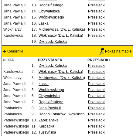
Jana Pawła II
13.
Rogozińskiego
Przesiadki
Jana Pawła II
14.
Obywatelska
Przesiadki
Jana Pawła II
15.
Wróblewskiego
Przesiadki
Jana Pawła II
16.
Łaska
Przesiadki
Włókniarzy
17.
Mickiewicza (Dw. Ł. Kaliska)
Przesiadki
Karolewska
18.
Włókniarzy (Dw. Ł. Kaliska)
Przesiadki
19.
Dw. Łódź Kaliska
Komorniki
Pokaż na mapie
ULICA
PRZYSTANEK
PRZESIADKI
1.
Dw. Łódź Kaliska
Przesiadki
Karolewska
2.
Włókniarzy (Dw. Ł. Kaliska)
Przesiadki
Włókniarzy
3.
Mickiewicza (Dw. Ł. Kaliska)
Przesiadki
Jana Pawła II
4.
Łaska
Przesiadki
Jana Pawła II
5.
Wróblewskiego
Przesiadki
Jana Pawła II
6.
Obywatelska
Przesiadki
Jana Pawła II
7.
Rogozińskiego
Przesiadki
Pabianicka
8.
Jana Pawła II
Przesiadki
Pabianicka
9.
Rondo Lotników Lwowskich
Przesiadki
Paderewskiego
10.
Zaolziańska
Przesiadki
Paderewskiego
11.
Karpacka
Przesiadki
Paderewskiego
12.
Tuszyńska
Przesiadki