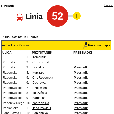
Pomoc
Powrót
52
Linia
PODSTAWOWE KIERUNKI
Dw. Łódź Kaliska
Pokaż na mapie
ULICA
PRZYSTANEK
PRZESIADKI
1.
Komorniki
Kurczaki
2.
Cm. Kurczaki
Kurczaki
3.
Socjalna
Przesiadki
Rzgowska
4.
Kurczaki
Przesiadki
Rzgowska
5.
Cm. Rzgowska
Przesiadki
Rzgowska
6.
Dachowa
Przesiadki
Paderewskiego
7.
Rzgowska
Przesiadki
Paderewskiego
8.
Tuszyńska
Przesiadki
Paderewskiego
9.
Karpacka
Przesiadki
Paderewskiego
10.
Zaolziańska
Przesiadki
Pabianicka
11.
Jana Pawła II
Przesiadki
Jana Pawła II
12.
Pabianicka
Przesiadki