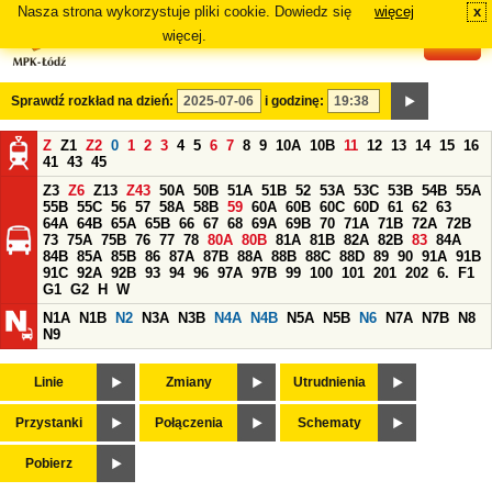
Nasza strona wykorzystuje pliki cookie. Dowiedz się
więcej
x
#
więcej.
Sprawdź rozkład na dzień:
i godzinę:
Z
Z1
Z2
0
1
2
3
4
5
6
7
8
9
10A
10B
11
12
13
14
15
16
41
43
45
Z3
Z6
Z13
Z43
50A
50B
51A
51B
52
53A
53C
53B
54B
55A
55B
55C
56
57
58A
58B
59
60A
60B
60C
60D
61
62
63
64A
64B
65A
65B
66
67
68
69A
69B
70
71A
71B
72A
72B
73
75A
75B
76
77
78
80A
80B
81A
81B
82A
82B
83
84A
84B
85A
85B
86
87A
87B
88A
88B
88C
88D
89
90
91A
91B
91C
92A
92B
93
94
96
97A
97B
99
100
101
201
202
6.
F1
G1
G2
H
W
N1A
N1B
N2
N3A
N3B
N4A
N4B
N5A
N5B
N6
N7A
N7B
N8
N9
Linie
Zmiany
Utrudnienia
Przystanki
Połączenia
Schematy
Pobierz