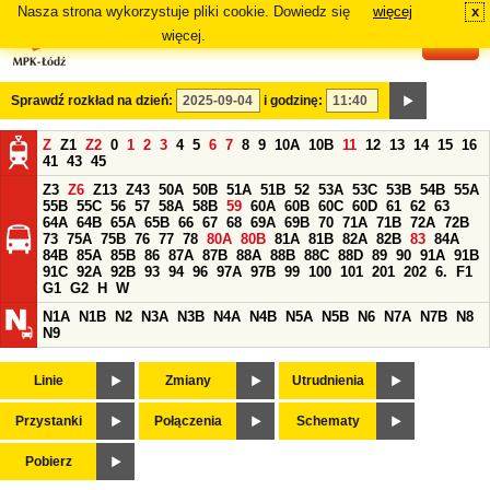
Nasza strona wykorzystuje pliki cookie. Dowiedz się
więcej
x
#
więcej.
Sprawdź rozkład na dzień:
i godzinę:
Z
Z1
Z2
0
1
2
3
4
5
6
7
8
9
10A
10B
11
12
13
14
15
16
41
43
45
Z3
Z6
Z13
Z43
50A
50B
51A
51B
52
53A
53C
53B
54B
55A
55B
55C
56
57
58A
58B
59
60A
60B
60C
60D
61
62
63
64A
64B
65A
65B
66
67
68
69A
69B
70
71A
71B
72A
72B
73
75A
75B
76
77
78
80A
80B
81A
81B
82A
82B
83
84A
84B
85A
85B
86
87A
87B
88A
88B
88C
88D
89
90
91A
91B
91C
92A
92B
93
94
96
97A
97B
99
100
101
201
202
6.
F1
G1
G2
H
W
N1A
N1B
N2
N3A
N3B
N4A
N4B
N5A
N5B
N6
N7A
N7B
N8
N9
Linie
Zmiany
Utrudnienia
Przystanki
Połączenia
Schematy
Pobierz