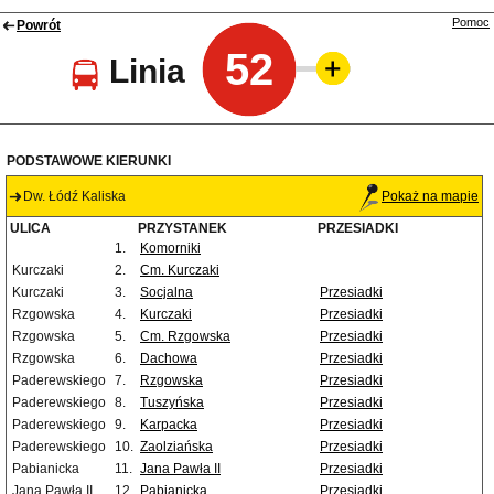
Pomoc
Powrót
52
Linia
PODSTAWOWE KIERUNKI
Dw. Łódź Kaliska
Pokaż na mapie
ULICA
PRZYSTANEK
PRZESIADKI
1.
Komorniki
Kurczaki
2.
Cm. Kurczaki
Kurczaki
3.
Socjalna
Przesiadki
Rzgowska
4.
Kurczaki
Przesiadki
Rzgowska
5.
Cm. Rzgowska
Przesiadki
Rzgowska
6.
Dachowa
Przesiadki
Paderewskiego
7.
Rzgowska
Przesiadki
Paderewskiego
8.
Tuszyńska
Przesiadki
Paderewskiego
9.
Karpacka
Przesiadki
Paderewskiego
10.
Zaolziańska
Przesiadki
Pabianicka
11.
Jana Pawła II
Przesiadki
Jana Pawła II
12.
Pabianicka
Przesiadki