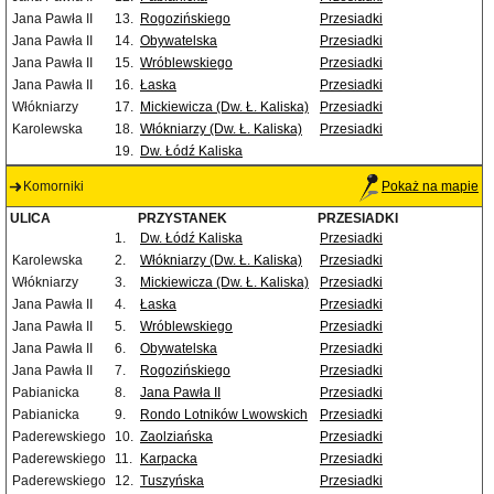
Jana Pawła II
13.
Rogozińskiego
Przesiadki
Jana Pawła II
14.
Obywatelska
Przesiadki
Jana Pawła II
15.
Wróblewskiego
Przesiadki
Jana Pawła II
16.
Łaska
Przesiadki
Włókniarzy
17.
Mickiewicza (Dw. Ł. Kaliska)
Przesiadki
Karolewska
18.
Włókniarzy (Dw. Ł. Kaliska)
Przesiadki
19.
Dw. Łódź Kaliska
Komorniki
Pokaż na mapie
ULICA
PRZYSTANEK
PRZESIADKI
1.
Dw. Łódź Kaliska
Przesiadki
Karolewska
2.
Włókniarzy (Dw. Ł. Kaliska)
Przesiadki
Włókniarzy
3.
Mickiewicza (Dw. Ł. Kaliska)
Przesiadki
Jana Pawła II
4.
Łaska
Przesiadki
Jana Pawła II
5.
Wróblewskiego
Przesiadki
Jana Pawła II
6.
Obywatelska
Przesiadki
Jana Pawła II
7.
Rogozińskiego
Przesiadki
Pabianicka
8.
Jana Pawła II
Przesiadki
Pabianicka
9.
Rondo Lotników Lwowskich
Przesiadki
Paderewskiego
10.
Zaolziańska
Przesiadki
Paderewskiego
11.
Karpacka
Przesiadki
Paderewskiego
12.
Tuszyńska
Przesiadki