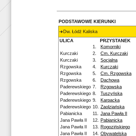
PODSTAWOWE KIERUNKI
Dw. Łódź Kaliska
ULICA
PRZYSTANEK
1.
Komorniki
Kurczaki
2.
Cm. Kurczaki
Kurczaki
3.
Socjalna
Rzgowska
4.
Kurczaki
Rzgowska
5.
Cm. Rzgowska
Rzgowska
6.
Dachowa
Paderewskiego
7.
Rzgowska
Paderewskiego
8.
Tuszyńska
Paderewskiego
9.
Karpacka
Paderewskiego
10.
Zaolziańska
Pabianicka
11.
Jana Pawła II
Jana Pawła II
12.
Pabianicka
Jana Pawła II
13.
Rogozińskiego
Jana Pawła II
14.
Obywatelska