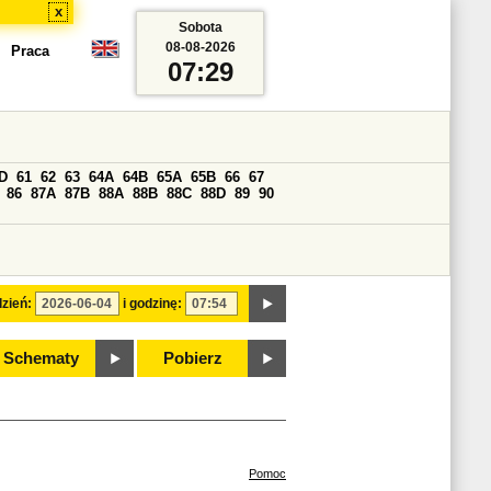
x
Sobota
08-08-2026
Praca
07:29
D
61
62
63
64A
64B
65A
65B
66
67
86
87A
87B
88A
88B
88C
88D
89
90
zień:
i godzinę:
Schematy
Pobierz
Pomoc