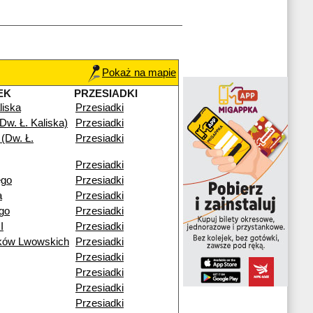
Pokaż na mapie
EK
PRZESIADKI
liska
Przesiadki
Dw. Ł. Kaliska)
Przesiadki
(Dw. Ł.
Przesiadki
Przesiadki
ego
Przesiadki
a
Przesiadki
go
Przesiadki
I
Przesiadki
ików Lwowskich
Przesiadki
Przesiadki
Przesiadki
Przesiadki
Przesiadki