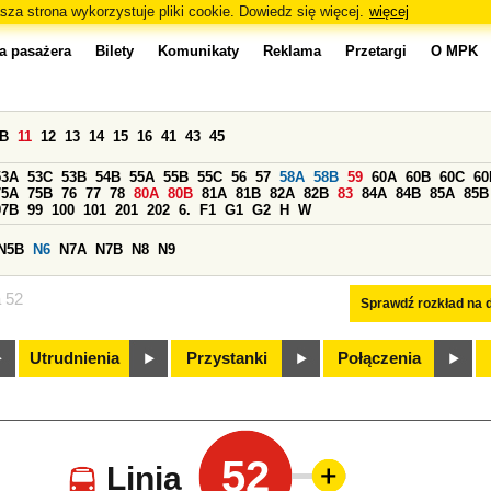
sza strona wykorzystuje pliki cookie. Dowiedz się więcej.
więcej
a pasażera
Bilety
Komunikaty
Reklama
Przetargi
O MPK
0B
11
12
13
14
15
16
41
43
45
53A
53C
53B
54B
55A
55B
55C
56
57
58A
58B
59
60A
60B
60C
60
75A
75B
76
77
78
80A
80B
81A
81B
82A
82B
83
84A
84B
85A
85B
97B
99
100
101
201
202
6.
F1
G1
G2
H
W
N5B
N6
N7A
N7B
N8
N9
a 52
Sprawdź rozkład na d
Utrudnienia
Przystanki
Połączenia
52
Linia