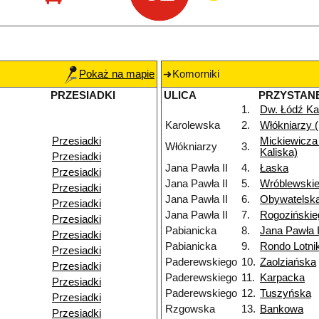
Pokaż na mapie
Komorniki
PRZESIADKI
ULICA
PRZYSTAN
1.
Dw. Łódź Ka
Karolewska
2.
Włókniarzy (
Przesiadki
Mickiewicza 
Włókniarzy
3.
Kaliska)
Przesiadki
Jana Pawła II
4.
Łaska
Przesiadki
Jana Pawła II
5.
Wróblewski
Przesiadki
Jana Pawła II
6.
Obywatelsk
Przesiadki
Jana Pawła II
7.
Rogozińskie
Przesiadki
Pabianicka
8.
Jana Pawła I
Przesiadki
Pabianicka
9.
Rondo Lotn
Przesiadki
Paderewskiego
10.
Zaolziańska
Przesiadki
Paderewskiego
11.
Karpacka
Przesiadki
Paderewskiego
12.
Tuszyńska
Przesiadki
Rzgowska
13.
Bankowa
Przesiadki