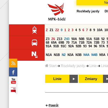
Na
Rozkłady jazdy
Dl
Z
Z1
Z2
0
1
2
3
4
5
6
7
8
9
10A
1
Z3
Z6
Z13
Z43
50A
50B
51A
51B
52
68
69A
69B
70
71A
71B
72A
72B
73
91A
91B
91C
92A
92B
93
94
96
97A
N1A
N1B
N2
N3A
N3B
N4A
N4B
N5A
Start
Rozkłady jazdy
Linie
Lini
Linie
Zmiany
Powrót