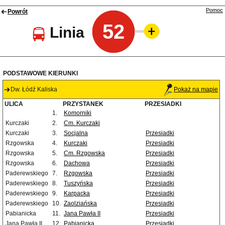
Pomoc
Powrót
52
Linia
PODSTAWOWE KIERUNKI
Dw. Łódź Kaliska
Pokaż na mapie
ULICA
PRZYSTANEK
PRZESIADKI
1.
Komorniki
Kurczaki
2.
Cm. Kurczaki
Kurczaki
3.
Socjalna
Przesiadki
Rzgowska
4.
Kurczaki
Przesiadki
Rzgowska
5.
Cm. Rzgowska
Przesiadki
Rzgowska
6.
Dachowa
Przesiadki
Paderewskiego
7.
Rzgowska
Przesiadki
Paderewskiego
8.
Tuszyńska
Przesiadki
Paderewskiego
9.
Karpacka
Przesiadki
Paderewskiego
10.
Zaolziańska
Przesiadki
Pabianicka
11.
Jana Pawła II
Przesiadki
Jana Pawła II
12.
Pabianicka
Przesiadki