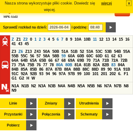
Nasza strona wykorzystuje pliki cookie. Dowiedz się
więcej
x
#
więcej.
Sprawdź rozkład na dzień:
i godzinę:
Z
Z1
Z2
0
1
2
3
4
5
6
7
8
9
10A
10B
11
12
13
14
15
16
41
43
45
Z3
Z6
Z13
Z43
50A
50B
51A
51B
52
53A
53C
53B
54B
55A
55B
55C
56
57
58A
58B
59
60A
60B
60C
60D
61
62
63
64A
64B
65A
65B
66
67
68
69A
69B
70
71A
71B
72A
72B
73
75A
75B
76
77
78
80A
80B
81A
81B
82A
82B
83
84A
84B
85A
85B
86
87A
87B
88A
88B
88C
88D
89
90
91A
91B
91C
92A
92B
93
94
96
97A
97B
99
100
101
201
202
6.
F1
G1
G2
H
W
N1A
N1B
N2
N3A
N3B
N4A
N4B
N5A
N5B
N6
N7A
N7B
N8
N9
Linie
Zmiany
Utrudnienia
Przystanki
Połączenia
Schematy
Pobierz