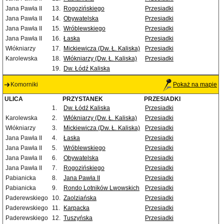
Jana Pawła II
13.
Rogozińskiego
Przesiadki
Jana Pawła II
14.
Obywatelska
Przesiadki
Jana Pawła II
15.
Wróblewskiego
Przesiadki
Jana Pawła II
16.
Łaska
Przesiadki
Włókniarzy
17.
Mickiewicza (Dw. Ł. Kaliska)
Przesiadki
Karolewska
18.
Włókniarzy (Dw. Ł. Kaliska)
Przesiadki
19.
Dw. Łódź Kaliska
Komorniki
Pokaż na mapie
ULICA
PRZYSTANEK
PRZESIADKI
1.
Dw. Łódź Kaliska
Przesiadki
Karolewska
2.
Włókniarzy (Dw. Ł. Kaliska)
Przesiadki
Włókniarzy
3.
Mickiewicza (Dw. Ł. Kaliska)
Przesiadki
Jana Pawła II
4.
Łaska
Przesiadki
Jana Pawła II
5.
Wróblewskiego
Przesiadki
Jana Pawła II
6.
Obywatelska
Przesiadki
Jana Pawła II
7.
Rogozińskiego
Przesiadki
Pabianicka
8.
Jana Pawła II
Przesiadki
Pabianicka
9.
Rondo Lotników Lwowskich
Przesiadki
Paderewskiego
10.
Zaolziańska
Przesiadki
Paderewskiego
11.
Karpacka
Przesiadki
Paderewskiego
12.
Tuszyńska
Przesiadki