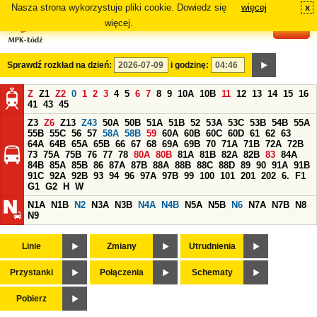
Nasza strona wykorzystuje pliki cookie. Dowiedz się
więcej
x
#
więcej.
Sprawdź rozkład na dzień:
i godzinę:
Z
Z1
Z2
0
1
2
3
4
5
6
7
8
9
10A
10B
11
12
13
14
15
16
41
43
45
Z3
Z6
Z13
Z43
50A
50B
51A
51B
52
53A
53C
53B
54B
55A
55B
55C
56
57
58A
58B
59
60A
60B
60C
60D
61
62
63
64A
64B
65A
65B
66
67
68
69A
69B
70
71A
71B
72A
72B
73
75A
75B
76
77
78
80A
80B
81A
81B
82A
82B
83
84A
84B
85A
85B
86
87A
87B
88A
88B
88C
88D
89
90
91A
91B
91C
92A
92B
93
94
96
97A
97B
99
100
101
201
202
6.
F1
G1
G2
H
W
N1A
N1B
N2
N3A
N3B
N4A
N4B
N5A
N5B
N6
N7A
N7B
N8
N9
Linie
Zmiany
Utrudnienia
Przystanki
Połączenia
Schematy
Pobierz