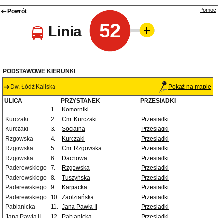
Pomoc
Powrót
52
Linia
PODSTAWOWE KIERUNKI
Dw. Łódź Kaliska
Pokaż na mapie
ULICA
PRZYSTANEK
PRZESIADKI
1.
Komorniki
Kurczaki
2.
Cm. Kurczaki
Przesiadki
Kurczaki
3.
Socjalna
Przesiadki
Rzgowska
4.
Kurczaki
Przesiadki
Rzgowska
5.
Cm. Rzgowska
Przesiadki
Rzgowska
6.
Dachowa
Przesiadki
Paderewskiego
7.
Rzgowska
Przesiadki
Paderewskiego
8.
Tuszyńska
Przesiadki
Paderewskiego
9.
Karpacka
Przesiadki
Paderewskiego
10.
Zaolziańska
Przesiadki
Pabianicka
11.
Jana Pawła II
Przesiadki
Jana Pawła II
12.
Pabianicka
Przesiadki