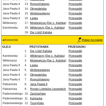
Jana Pawła II
13.
Rogozińskiego
Przesiadki
Jana Pawła II
14.
Obywatelska
Przesiadki
Jana Pawła II
15.
Wróblewskiego
Przesiadki
Jana Pawła II
16.
Łaska
Przesiadki
Włókniarzy
17.
Mickiewicza (Dw. Ł. Kaliska)
Przesiadki
Karolewska
18.
Włókniarzy (Dw. Ł. Kaliska)
Przesiadki
19.
Dw. Łódź Kaliska
Komorniki
Pokaż na mapie
ULICA
PRZYSTANEK
PRZESIADKI
1.
Dw. Łódź Kaliska
Przesiadki
Karolewska
2.
Włókniarzy (Dw. Ł. Kaliska)
Przesiadki
Włókniarzy
3.
Mickiewicza (Dw. Ł. Kaliska)
Przesiadki
Jana Pawła II
4.
Łaska
Przesiadki
Jana Pawła II
5.
Wróblewskiego
Przesiadki
Jana Pawła II
6.
Obywatelska
Przesiadki
Jana Pawła II
7.
Rogozińskiego
Przesiadki
Pabianicka
8.
Jana Pawła II
Przesiadki
Pabianicka
9.
Rondo Lotników Lwowskich
Przesiadki
Paderewskiego
10.
Zaolziańska
Przesiadki
Paderewskiego
11.
Karpacka
Przesiadki
Paderewskiego
12.
Tuszyńska
Przesiadki