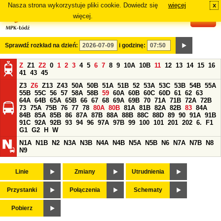
Nasza strona wykorzystuje pliki cookie. Dowiedz się
więcej
x
#
więcej.
Sprawdź rozkład na dzień:
i godzinę:
Z
Z1
Z2
0
1
2
3
4
5
6
7
8
9
10A
10B
11
12
13
14
15
16
41
43
45
Z3
Z6
Z13
Z43
50A
50B
51A
51B
52
53A
53C
53B
54B
55A
55B
55C
56
57
58A
58B
59
60A
60B
60C
60D
61
62
63
64A
64B
65A
65B
66
67
68
69A
69B
70
71A
71B
72A
72B
73
75A
75B
76
77
78
80A
80B
81A
81B
82A
82B
83
84A
84B
85A
85B
86
87A
87B
88A
88B
88C
88D
89
90
91A
91B
91C
92A
92B
93
94
96
97A
97B
99
100
101
201
202
6.
F1
G1
G2
H
W
N1A
N1B
N2
N3A
N3B
N4A
N4B
N5A
N5B
N6
N7A
N7B
N8
N9
Linie
Zmiany
Utrudnienia
Przystanki
Połączenia
Schematy
Pobierz