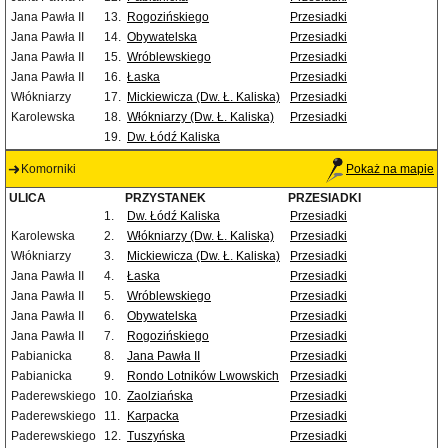
Jana Pawła II
13.
Rogozińskiego
Przesiadki
Jana Pawła II
14.
Obywatelska
Przesiadki
Jana Pawła II
15.
Wróblewskiego
Przesiadki
Jana Pawła II
16.
Łaska
Przesiadki
Włókniarzy
17.
Mickiewicza (Dw. Ł. Kaliska)
Przesiadki
Karolewska
18.
Włókniarzy (Dw. Ł. Kaliska)
Przesiadki
19.
Dw. Łódź Kaliska
Komorniki
Pokaż na mapie
ULICA
PRZYSTANEK
PRZESIADKI
1.
Dw. Łódź Kaliska
Przesiadki
Karolewska
2.
Włókniarzy (Dw. Ł. Kaliska)
Przesiadki
Włókniarzy
3.
Mickiewicza (Dw. Ł. Kaliska)
Przesiadki
Jana Pawła II
4.
Łaska
Przesiadki
Jana Pawła II
5.
Wróblewskiego
Przesiadki
Jana Pawła II
6.
Obywatelska
Przesiadki
Jana Pawła II
7.
Rogozińskiego
Przesiadki
Pabianicka
8.
Jana Pawła II
Przesiadki
Pabianicka
9.
Rondo Lotników Lwowskich
Przesiadki
Paderewskiego
10.
Zaolziańska
Przesiadki
Paderewskiego
11.
Karpacka
Przesiadki
Paderewskiego
12.
Tuszyńska
Przesiadki