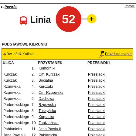
Pomoc
Powrót
52
Linia
PODSTAWOWE KIERUNKI
Dw. Łódź Kaliska
Pokaż na mapie
ULICA
PRZYSTANEK
PRZESIADKI
1.
Komorniki
Kurczaki
2.
Cm. Kurczaki
Przesiadki
Kurczaki
3.
Socjalna
Przesiadki
Rzgowska
4.
Kurczaki
Przesiadki
Rzgowska
5.
Cm. Rzgowska
Przesiadki
Rzgowska
6.
Dachowa
Przesiadki
Paderewskiego
7.
Rzgowska
Przesiadki
Paderewskiego
8.
Tuszyńska
Przesiadki
Paderewskiego
9.
Karpacka
Przesiadki
Paderewskiego
10.
Zaolziańska
Przesiadki
Pabianicka
11.
Jana Pawła II
Przesiadki
Jana Pawła II
12.
Pabianicka
Przesiadki