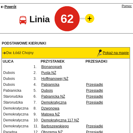
Pomoc
Powrót
62
Linia
PODSTAWOWE KIERUNKI
Dw. Łódź Chojny
Pokaż na mapie
ULICA
PRZYSTANEK
PRZESIADKI
1.
Bionanopark
Dubois
2.
Pusta NŻ
Dubois
3.
Hoffmanowej NŻ
Dubois
4.
Pabianicka
Przesiadki
Pabianicka
5.
Dubois
Przesiadki
Starorudzka
6.
Pabianicka NŻ
Przesiadki
Starorudzka
7.
Demokratyczna
Przesiadki
Demokratyczna
8.
Dzwonowa
Demokratyczna
9.
Matowa NŻ
Demokratyczna
10.
Demokratyczna 117 NŻ
Demokratyczna
11.
Bartoszewskiego
Przesiadki
Paradna
12.
Obszerna NŻ
Przesiadki