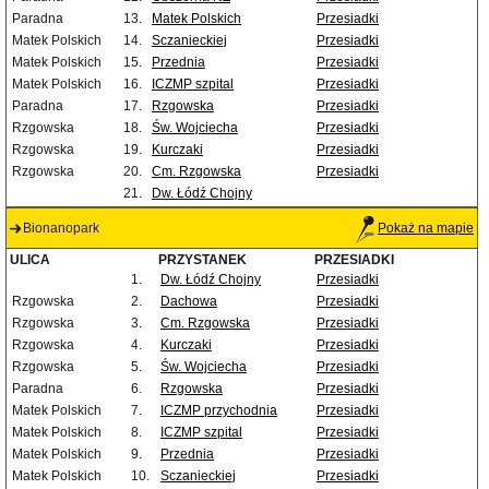
Paradna
13.
Matek Polskich
Przesiadki
Matek Polskich
14.
Sczanieckiej
Przesiadki
Matek Polskich
15.
Przednia
Przesiadki
Matek Polskich
16.
ICZMP szpital
Przesiadki
Paradna
17.
Rzgowska
Przesiadki
Rzgowska
18.
Św. Wojciecha
Przesiadki
Rzgowska
19.
Kurczaki
Przesiadki
Rzgowska
20.
Cm. Rzgowska
Przesiadki
21.
Dw. Łódź Chojny
Bionanopark
Pokaż na mapie
ULICA
PRZYSTANEK
PRZESIADKI
1.
Dw. Łódź Chojny
Przesiadki
Rzgowska
2.
Dachowa
Przesiadki
Rzgowska
3.
Cm. Rzgowska
Przesiadki
Rzgowska
4.
Kurczaki
Przesiadki
Rzgowska
5.
Św. Wojciecha
Przesiadki
Paradna
6.
Rzgowska
Przesiadki
Matek Polskich
7.
ICZMP przychodnia
Przesiadki
Matek Polskich
8.
ICZMP szpital
Przesiadki
Matek Polskich
9.
Przednia
Przesiadki
Matek Polskich
10.
Sczanieckiej
Przesiadki