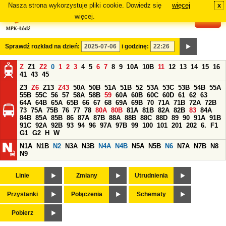
Nasza strona wykorzystuje pliki cookie. Dowiedz się
więcej
x
#
więcej.
Sprawdź rozkład na dzień:
i godzinę:
Z
Z1
Z2
0
1
2
3
4
5
6
7
8
9
10A
10B
11
12
13
14
15
16
41
43
45
Z3
Z6
Z13
Z43
50A
50B
51A
51B
52
53A
53C
53B
54B
55A
55B
55C
56
57
58A
58B
59
60A
60B
60C
60D
61
62
63
64A
64B
65A
65B
66
67
68
69A
69B
70
71A
71B
72A
72B
73
75A
75B
76
77
78
80A
80B
81A
81B
82A
82B
83
84A
84B
85A
85B
86
87A
87B
88A
88B
88C
88D
89
90
91A
91B
91C
92A
92B
93
94
96
97A
97B
99
100
101
201
202
6.
F1
G1
G2
H
W
N1A
N1B
N2
N3A
N3B
N4A
N4B
N5A
N5B
N6
N7A
N7B
N8
N9
Linie
Zmiany
Utrudnienia
Przystanki
Połączenia
Schematy
Pobierz