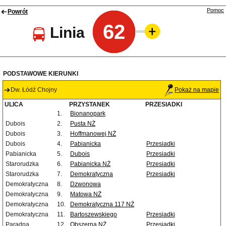
Pomoc
Powrót
62
Linia
PODSTAWOWE KIERUNKI
Dw. Łódź Chojny
Pokaż na mapie
ULICA
PRZYSTANEK
PRZESIADKI
1.
Bionanopark
Dubois
2.
Pusta NŻ
Dubois
3.
Hoffmanowej NŻ
Dubois
4.
Pabianicka
Przesiadki
Pabianicka
5.
Dubois
Przesiadki
Starorudzka
6.
Pabianicka NŻ
Przesiadki
Starorudzka
7.
Demokratyczna
Przesiadki
Demokratyczna
8.
Dzwonowa
Demokratyczna
9.
Matowa NŻ
Demokratyczna
10.
Demokratyczna 117 NŻ
Demokratyczna
11.
Bartoszewskiego
Przesiadki
Paradna
12.
Obszerna NŻ
Przesiadki