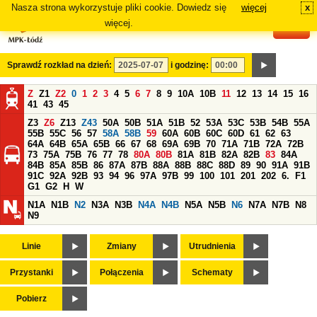
Nasza strona wykorzystuje pliki cookie. Dowiedz się
więcej
x
#
więcej.
Sprawdź rozkład na dzień:
i godzinę:
Z
Z1
Z2
0
1
2
3
4
5
6
7
8
9
10A
10B
11
12
13
14
15
16
41
43
45
Z3
Z6
Z13
Z43
50A
50B
51A
51B
52
53A
53C
53B
54B
55A
55B
55C
56
57
58A
58B
59
60A
60B
60C
60D
61
62
63
64A
64B
65A
65B
66
67
68
69A
69B
70
71A
71B
72A
72B
73
75A
75B
76
77
78
80A
80B
81A
81B
82A
82B
83
84A
84B
85A
85B
86
87A
87B
88A
88B
88C
88D
89
90
91A
91B
91C
92A
92B
93
94
96
97A
97B
99
100
101
201
202
6.
F1
G1
G2
H
W
N1A
N1B
N2
N3A
N3B
N4A
N4B
N5A
N5B
N6
N7A
N7B
N8
N9
Linie
Zmiany
Utrudnienia
Przystanki
Połączenia
Schematy
Pobierz