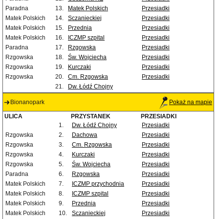
Paradna
13.
Matek Polskich
Przesiadki
Matek Polskich
14.
Sczanieckiej
Przesiadki
Matek Polskich
15.
Przednia
Przesiadki
Matek Polskich
16.
ICZMP szpital
Przesiadki
Paradna
17.
Rzgowska
Przesiadki
Rzgowska
18.
Św. Wojciecha
Przesiadki
Rzgowska
19.
Kurczaki
Przesiadki
Rzgowska
20.
Cm. Rzgowska
Przesiadki
21.
Dw. Łódź Chojny
Bionanopark
Pokaż na mapie
ULICA
PRZYSTANEK
PRZESIADKI
1.
Dw. Łódź Chojny
Przesiadki
Rzgowska
2.
Dachowa
Przesiadki
Rzgowska
3.
Cm. Rzgowska
Przesiadki
Rzgowska
4.
Kurczaki
Przesiadki
Rzgowska
5.
Św. Wojciecha
Przesiadki
Paradna
6.
Rzgowska
Przesiadki
Matek Polskich
7.
ICZMP przychodnia
Przesiadki
Matek Polskich
8.
ICZMP szpital
Przesiadki
Matek Polskich
9.
Przednia
Przesiadki
Matek Polskich
10.
Sczanieckiej
Przesiadki