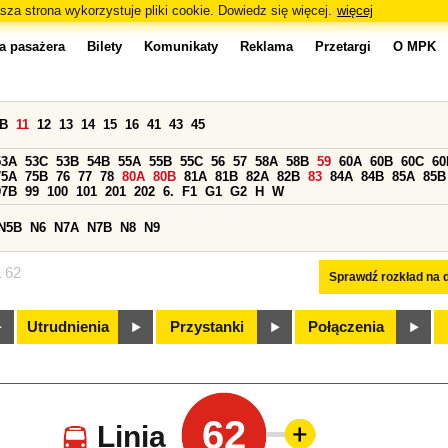
sza strona wykorzystuje pliki cookie. Dowiedz się więcej.
więcej
a pasażera
Bilety
Komunikaty
Reklama
Przetargi
O MPK
0B
11
12
13
14
15
16
41
43
45
53A
53C
53B
54B
55A
55B
55C
56
57
58A
58B
59
60A
60B
60C
60
75A
75B
76
77
78
80A
80B
81A
81B
82A
82B
83
84A
84B
85A
85B
97B
99
100
101
201
202
6.
F1
G1
G2
H
W
N5B
N6
N7A
N7B
N8
N9
a 62
Sprawdź rozkład na d
Utrudnienia
Przystanki
Połączenia
62
Linia