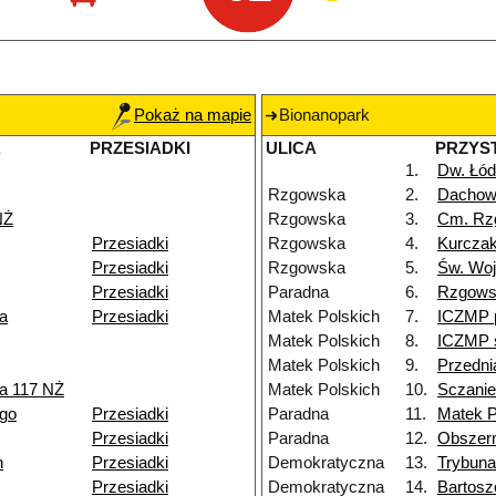
Pokaż na mapie
Bionanopark
K
PRZESIADKI
ULICA
PRZYS
1.
Dw. Łód
Rzgowska
2.
Dacho
NŻ
Rzgowska
3.
Cm. Rz
Przesiadki
Rzgowska
4.
Kurczak
Przesiadki
Rzgowska
5.
Św. Woj
Przesiadki
Paradna
6.
Rzgows
a
Przesiadki
Matek Polskich
7.
ICZMP 
Matek Polskich
8.
ICZMP s
Matek Polskich
9.
Przedni
a 117 NŻ
Matek Polskich
10.
Sczanie
go
Przesiadki
Paradna
11.
Matek P
Przesiadki
Paradna
12.
Obszer
h
Przesiadki
Demokratyczna
13.
Trybuna
Przesiadki
Demokratyczna
14.
Bartos