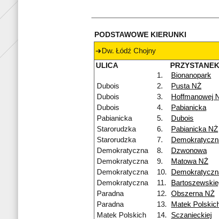
PODSTAWOWE KIERUNKI
Dw. Łódź Chojny
ULICA
PRZYSTANE
1.
Bionanopark
Dubois
2.
Pusta NŻ
Dubois
3.
Hoffmanowej 
Dubois
4.
Pabianicka
Pabianicka
5.
Dubois
Starorudzka
6.
Pabianicka NŻ
Starorudzka
7.
Demokratyczn
Demokratyczna
8.
Dzwonowa
Demokratyczna
9.
Matowa NŻ
Demokratyczna
10.
Demokratyczn
Demokratyczna
11.
Bartoszewskie
Paradna
12.
Obszerna NŻ
Paradna
13.
Matek Polskic
Matek Polskich
14.
Sczanieckiej