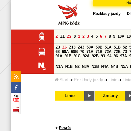
Na
Rozkłady jazdy
Dl
Z
Z1
Z2
0
1
2
3
4
5
6
7
8
9
10A
1
Z3
Z6
Z13
Z43
50A
50B
51A
51B
52
68
69A
69B
70
71A
71B
72A
72B
73
91A
91B
91C
92A
92B
93
94
96
97A
N1A
N1B
N2
N3A
N3B
N4A
N4B
N5A
Start
Rozkłady jazdy
Linie
Lini
Linie
Zmiany
Powrót