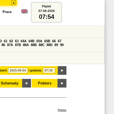
x
Piątek
07-08-2026
Praca
07:54
D
61
62
63
64A
64B
65A
65B
66
67
86
87A
87B
88A
88B
88C
88D
89
90
zień:
i godzinę:
Schematy
Pobierz
Pomoc