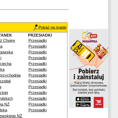
Pokaż na mapie
TANEK
PRZESIADKI
ź Chojny
Przesiadki
wa
Przesiadki
gowska
Przesiadki
i
Przesiadki
ciecha
Przesiadki
ka
Przesiadki
przychodnia
Przesiadki
zpital
Przesiadki
a
Przesiadki
ckiej
Przesiadki
olskich
Przesiadki
na NŻ
Przesiadki
lska
Przesiadki
zewskiego NŻ