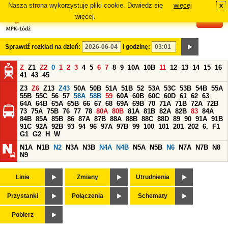
Nasza strona wykorzystuje pliki cookie. Dowiedz się
więcej
x
#
więcej.
Sprawdź rozkład na dzień:
i godzinę:
Z
Z1
Z2
0
1
2
3
4
5
6
7
8
9
10A
10B
11
12
13
14
15
16
41
43
45
Z3
Z6
Z13
Z43
50A
50B
51A
51B
52
53A
53C
53B
54B
55A
55B
55C
56
57
58A
58B
59
60A
60B
60C
60D
61
62
63
64A
64B
65A
65B
66
67
68
69A
69B
70
71A
71B
72A
72B
73
75A
75B
76
77
78
80A
80B
81A
81B
82A
82B
83
84A
84B
85A
85B
86
87A
87B
88A
88B
88C
88D
89
90
91A
91B
91C
92A
92B
93
94
96
97A
97B
99
100
101
201
202
6.
F1
G1
G2
H
W
N1A
N1B
N2
N3A
N3B
N4A
N4B
N5A
N5B
N6
N7A
N7B
N8
N9
Linie
Zmiany
Utrudnienia
Przystanki
Połączenia
Schematy
Pobierz