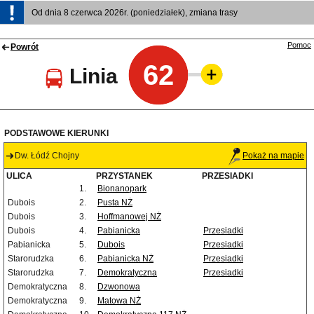
Od dnia 8 czerwca 2026r. (poniedziałek), zmiana trasy
Pomoc
Powrót
62
Linia
PODSTAWOWE KIERUNKI
Dw. Łódź Chojny
Pokaż na mapie
ULICA
PRZYSTANEK
PRZESIADKI
1.
Bionanopark
Dubois
2.
Pusta NŻ
Dubois
3.
Hoffmanowej NŻ
Dubois
4.
Pabianicka
Przesiadki
Pabianicka
5.
Dubois
Przesiadki
Starorudzka
6.
Pabianicka NŻ
Przesiadki
Starorudzka
7.
Demokratyczna
Przesiadki
Demokratyczna
8.
Dzwonowa
Demokratyczna
9.
Matowa NŻ