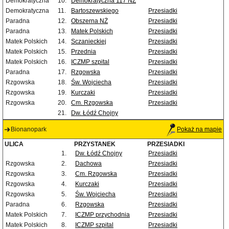
Demokratyczna
10.
Demokratyczna 117 NŻ
Demokratyczna
11.
Bartoszewskiego
Przesiadki
Paradna
12.
Obszerna NŻ
Przesiadki
Paradna
13.
Matek Polskich
Przesiadki
Matek Polskich
14.
Sczanieckiej
Przesiadki
Matek Polskich
15.
Przednia
Przesiadki
Matek Polskich
16.
ICZMP szpital
Przesiadki
Paradna
17.
Rzgowska
Przesiadki
Rzgowska
18.
Św. Wojciecha
Przesiadki
Rzgowska
19.
Kurczaki
Przesiadki
Rzgowska
20.
Cm. Rzgowska
Przesiadki
21.
Dw. Łódź Chojny
Bionanopark
Pokaż na mapie
ULICA
PRZYSTANEK
PRZESIADKI
1.
Dw. Łódź Chojny
Przesiadki
Rzgowska
2.
Dachowa
Przesiadki
Rzgowska
3.
Cm. Rzgowska
Przesiadki
Rzgowska
4.
Kurczaki
Przesiadki
Rzgowska
5.
Św. Wojciecha
Przesiadki
Paradna
6.
Rzgowska
Przesiadki
Matek Polskich
7.
ICZMP przychodnia
Przesiadki
Matek Polskich
8.
ICZMP szpital
Przesiadki