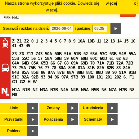
Nasza strona wykorzystuje pliki cookie. Dowiedz się
więcej
x
#
więcej.
Sprawdź rozkład na dzień:
i godzinę:
Z
Z1
Z2
0
1
2
3
4
5
6
7
8
9
10A
10B
11
12
13
14
15
16
41
43
45
Z3
Z6
Z13
Z43
50A
50B
51A
51B
52
53A
53C
53B
54B
55A
55B
55C
56
57
58A
58B
59
60A
60B
60C
60D
61
62
63
64A
64B
65A
65B
66
67
68
69A
69B
70
71A
71B
72A
72B
73
75A
75B
76
77
78
80A
80B
81A
81B
82A
82B
83
84A
84B
85A
85B
86
87A
87B
88A
88B
88C
88D
89
90
91A
91B
91C
92A
92B
93
94
96
97A
97B
99
100
101
201
202
6.
F1
G1
G2
H
W
N1A
N1B
N2
N3A
N3B
N4A
N4B
N5A
N5B
N6
N7A
N7B
N8
N9
Linie
Zmiany
Utrudnienia
Przystanki
Połączenia
Schematy
Pobierz