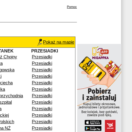
Pomoc
Pokaż na mapie
TANEK
PRZESIADKI
ź Chojny
Przesiadki
wa
Przesiadki
gowska
Przesiadki
i
Przesiadki
ciecha
Przesiadki
ka
Przesiadki
przychodnia
Przesiadki
zpital
Przesiadki
a
Przesiadki
ckiej
Przesiadki
olskich
Przesiadki
na NŻ
Przesiadki