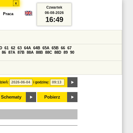
x
Czwartek
06-08-2026
Praca
16:49
D
61
62
63
64A
64B
65A
65B
66
67
86
87A
87B
88A
88B
88C
88D
89
90
zień:
i godzinę:
Schematy
Pobierz