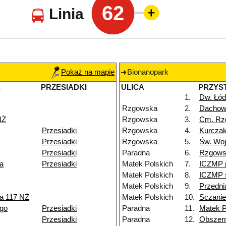
62
Linia
Pokaż na mapie
Bionanopark
K
PRZESIADKI
ULICA
PRZYS
1.
Dw. Łód
Rzgowska
2.
Dacho
NŻ
Rzgowska
3.
Cm. Rz
Przesiadki
Rzgowska
4.
Kurczak
Przesiadki
Rzgowska
5.
Św. Woj
Przesiadki
Paradna
6.
Rzgows
a
Przesiadki
Matek Polskich
7.
ICZMP 
Matek Polskich
8.
ICZMP s
Matek Polskich
9.
Przedni
a 117 NŻ
Matek Polskich
10.
Sczanie
go
Przesiadki
Paradna
11.
Matek P
Przesiadki
Paradna
12.
Obszer