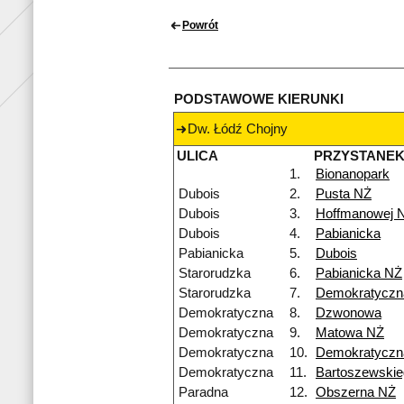
Powrót
PODSTAWOWE KIERUNKI
Dw. Łódź Chojny
ULICA
PRZYSTANE
1.
Bionanopark
Dubois
2.
Pusta NŻ
Dubois
3.
Hoffmanowej 
Dubois
4.
Pabianicka
Pabianicka
5.
Dubois
Starorudzka
6.
Pabianicka NŻ
Starorudzka
7.
Demokratyczn
Demokratyczna
8.
Dzwonowa
Demokratyczna
9.
Matowa NŻ
Demokratyczna
10.
Demokratyczn
Demokratyczna
11.
Bartoszewskie
Paradna
12.
Obszerna NŻ