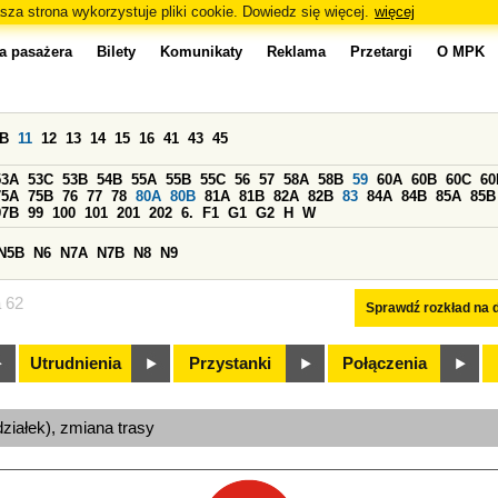
sza strona wykorzystuje pliki cookie. Dowiedz się więcej.
więcej
a pasażera
Bilety
Komunikaty
Reklama
Przetargi
O MPK
0B
11
12
13
14
15
16
41
43
45
53A
53C
53B
54B
55A
55B
55C
56
57
58A
58B
59
60A
60B
60C
60
75A
75B
76
77
78
80A
80B
81A
81B
82A
82B
83
84A
84B
85A
85B
97B
99
100
101
201
202
6.
F1
G1
G2
H
W
N5B
N6
N7A
N7B
N8
N9
a 62
Sprawdź rozkład na d
Utrudnienia
Przystanki
Połączenia
ziałek), zmiana trasy