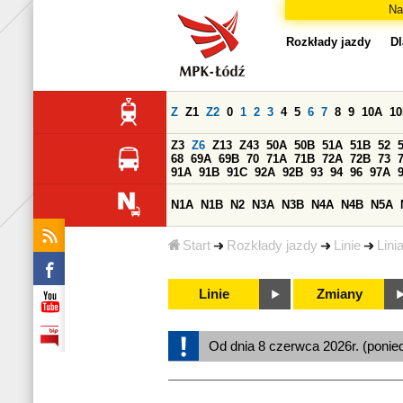
Na
Rozkłady jazdy
Dl
Z
Z1
Z2
0
1
2
3
4
5
6
7
8
9
10A
1
Z3
Z6
Z13
Z43
50A
50B
51A
51B
52
68
69A
69B
70
71A
71B
72A
72B
73
91A
91B
91C
92A
92B
93
94
96
97A
N1A
N1B
N2
N3A
N3B
N4A
N4B
N5A
Start
Rozkłady jazdy
Linie
Lini
Linie
Zmiany
Od dnia 8 czerwca 2026r. (ponied