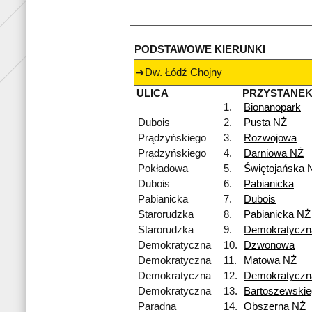
PODSTAWOWE KIERUNKI
Dw. Łódź Chojny
ULICA
PRZYSTANE
1.
Bionanopark
Dubois
2.
Pusta NŻ
Prądzyńskiego
3.
Rozwojowa
Prądzyńskiego
4.
Darniowa NŻ
Pokładowa
5.
Świętojańska 
Dubois
6.
Pabianicka
Pabianicka
7.
Dubois
Starorudzka
8.
Pabianicka NŻ
Starorudzka
9.
Demokratyczn
Demokratyczna
10.
Dzwonowa
Demokratyczna
11.
Matowa NŻ
Demokratyczna
12.
Demokratyczn
Demokratyczna
13.
Bartoszewskie
Paradna
14.
Obszerna NŻ