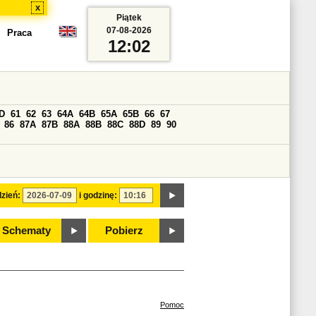
x
Piątek
07-08-2026
Praca
12:02
D
61
62
63
64A
64B
65A
65B
66
67
86
87A
87B
88A
88B
88C
88D
89
90
zień:
i godzinę:
Schematy
Pobierz
Pomoc