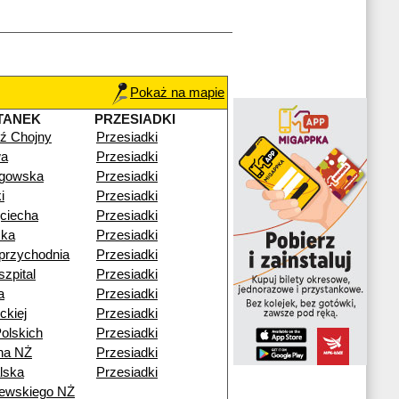
Pokaż na mapie
TANEK
PRZESIADKI
ź Chojny
Przesiadki
wa
Przesiadki
gowska
Przesiadki
i
Przesiadki
ciecha
Przesiadki
ka
Przesiadki
przychodnia
Przesiadki
zpital
Przesiadki
a
Przesiadki
ckiej
Przesiadki
olskich
Przesiadki
na NŻ
Przesiadki
lska
Przesiadki
zewskiego NŻ