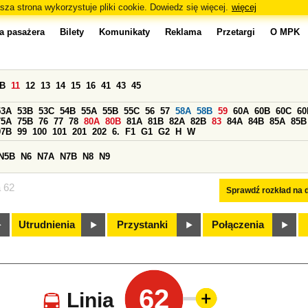
sza strona wykorzystuje pliki cookie. Dowiedz się więcej.
więcej
a pasażera
Bilety
Komunikaty
Reklama
Przetargi
O MPK
0B
11
12
13
14
15
16
41
43
45
53A
53B
53C
54B
55A
55B
55C
56
57
58A
58B
59
60A
60B
60C
60
75A
75B
76
77
78
80A
80B
81A
81B
82A
82B
83
84A
84B
85A
85B
97B
99
100
101
201
202
6.
F1
G1
G2
H
W
N5B
N6
N7A
N7B
N8
N9
a 62
Sprawdź rozkład na d
Utrudnienia
Przystanki
Połączenia
62
Linia