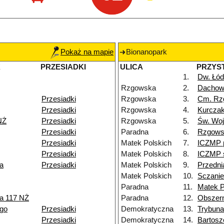
Pokaż na mapie
Bionanopark
K
PRZESIADKI
ULICA
PRZYS
1.
Dw. Łód
Rzgowska
2.
Dacho
Przesiadki
Rzgowska
3.
Cm. Rz
Przesiadki
Rzgowska
4.
Kurczak
NŻ
Przesiadki
Rzgowska
5.
Św. Woj
Przesiadki
Paradna
6.
Rzgows
Przesiadki
Matek Polskich
7.
ICZMP 
Przesiadki
Matek Polskich
8.
ICZMP s
a
Przesiadki
Matek Polskich
9.
Przedni
Matek Polskich
10.
Sczanie
Paradna
11.
Matek P
a 117 NŻ
Paradna
12.
Obszer
go
Przesiadki
Demokratyczna
13.
Trybuna
Przesiadki
Demokratyczna
14.
Bartos