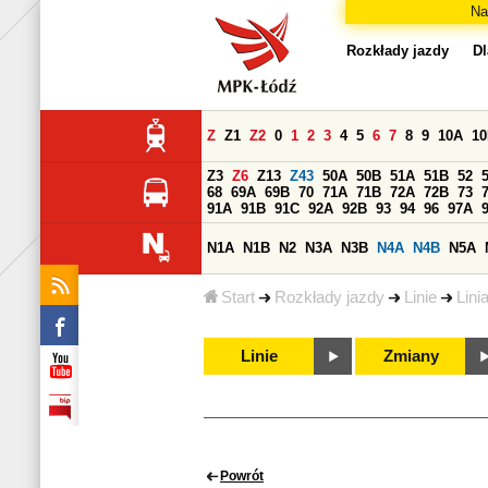
Na
Rozkłady jazdy
Dl
Z
Z1
Z2
0
1
2
3
4
5
6
7
8
9
10A
1
Z3
Z6
Z13
Z43
50A
50B
51A
51B
52
68
69A
69B
70
71A
71B
72A
72B
73
91A
91B
91C
92A
92B
93
94
96
97A
N1A
N1B
N2
N3A
N3B
N4A
N4B
N5A
Start
Rozkłady jazdy
Linie
Lini
Linie
Zmiany
Powrót