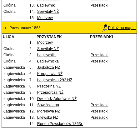
Okólna
13.
Łagiewniki
Przesiadki
Okólna
14.
Serwituty NŻ
15.
Modrzew
r. Powstańców 1863r.
Pokaż na mapie
ULICA
PRZYSTANEK
PRZESIADKI
1.
Modrzew
Okólna
2.
Serwituty NŻ
Okólna
3.
Łagiewniki
Przesiadki
Okólna
4.
Łagiewnicka
Przesiadki
Łagiewnicka
5.
Jaskółcza NŻ
Łagiewnicka
6.
Kuropatwia NŻ
Łagiewnicka
7.
Łagiewnicka 292 NŻ
Łagiewnicka
8.
Pszczelna NŻ
Łagiewnicka
9.
Przepiórcza NŻ
Łagiewnicka
10.
Dw. Łódź Arturówek NŻ
Łagiewnicka
11.
Sowińskiego
Przesiadki
Łagiewnicka
12.
Morelowa NŻ
Przesiadki
Łagiewnicka
13.
Litewska NŻ
Przesiadki
14.
Rondo Powstańców 1863r.