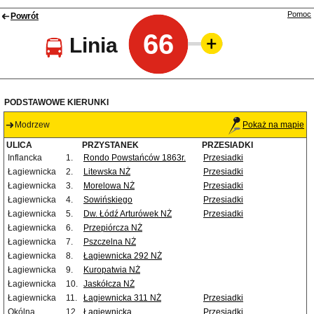
Pomoc
Powrót
66
Linia
PODSTAWOWE KIERUNKI
Modrzew
Pokaż na mapie
ULICA
PRZYSTANEK
PRZESIADKI
Inflancka
1.
Rondo Powstańców 1863r.
Przesiadki
Łagiewnicka
2.
Litewska NŻ
Przesiadki
Łagiewnicka
3.
Morelowa NŻ
Przesiadki
Łagiewnicka
4.
Sowińskiego
Przesiadki
Łagiewnicka
5.
Dw. Łódź Arturówek NŻ
Przesiadki
Łagiewnicka
6.
Przepiórcza NŻ
Łagiewnicka
7.
Pszczelna NŻ
Łagiewnicka
8.
Łagiewnicka 292 NŻ
Łagiewnicka
9.
Kuropatwia NŻ
Łagiewnicka
10.
Jaskółcza NŻ
Łagiewnicka
11.
Łagiewnicka 311 NŻ
Przesiadki
Okólna
12.
Łagiewnicka
Przesiadki