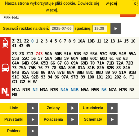
Nasza strona wykorzystuje pliki cookie. Dowiedz się
więcej
x
#
więcej.
Sprawdź rozkład na dzień:
i godzinę:
Z
Z1
Z2
0
1
2
3
4
5
6
7
8
9
10A
10B
11
12
13
14
15
16
41
43
45
Z3
Z6
Z13
Z43
50A
50B
51A
51B
52
53A
53C
53B
54B
55A
55B
55C
56
57
58A
58B
59
60A
60B
60C
60D
61
62
63
64A
64B
65A
65B
66
67
68
69A
69B
70
71A
71B
72A
72B
73
75A
75B
76
77
78
80A
80B
81A
81B
82A
82B
83
84A
84B
85A
85B
86
87A
87B
88A
88B
88C
88D
89
90
91A
91B
91C
92A
92B
93
94
96
97A
97B
99
100
101
201
202
6.
F1
G1
G2
H
W
N1A
N1B
N2
N3A
N3B
N4A
N4B
N5A
N5B
N6
N7A
N7B
N8
N9
Linie
Zmiany
Utrudnienia
Przystanki
Połączenia
Schematy
Pobierz