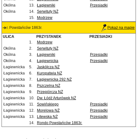
Okólna
13.
Łagiewniki
Przesiadki
Okólna
14.
Serwituty NŻ
15.
Modrzew
r. Powstańców 1863r.
Pokaż na mapie
ULICA
PRZYSTANEK
PRZESIADKI
1.
Modrzew
Okólna
2.
Serwituty NŻ
Okólna
3.
Łagiewniki
Przesiadki
Okólna
4.
Łagiewnicka
Przesiadki
Łagiewnicka
5.
Jaskółcza NŻ
Łagiewnicka
6.
Kuropatwia NŻ
Łagiewnicka
7.
Łagiewnicka 292 NŻ
Łagiewnicka
8.
Pszczelna NŻ
Łagiewnicka
9.
Przepiórcza NŻ
Łagiewnicka
10.
Dw. Łódź Arturówek NŻ
Łagiewnicka
11.
Sowińskiego
Przesiadki
Łagiewnicka
12.
Morelowa NŻ
Przesiadki
Łagiewnicka
13.
Litewska NŻ
Przesiadki
14.
Rondo Powstańców 1863r.