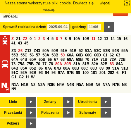
Nasza strona wykorzystuje pliki cookie. Dowiedz się
więcej
x
#
więcej.
Sprawdź rozkład na dzień:
i godzinę:
Z
Z1
Z2
0
1
2
3
4
5
6
7
8
9
10A
10B
11
12
13
14
15
16
41
43
45
Z3
Z6
Z13
Z43
50A
50B
51A
51B
52
53A
53C
53B
54B
55A
55B
55C
56
57
58A
58B
59
60A
60B
60C
60D
61
62
63
64A
64B
65A
65B
66
67
68
69A
69B
70
71A
71B
72A
72B
73
75A
75B
76
77
78
80A
80B
81A
81B
82A
82B
83
84A
84B
85A
85B
86
87A
87B
88A
88B
88C
88D
89
90
91A
91B
91C
92A
92B
93
94
96
97A
97B
99
100
101
201
202
6.
F1
G1
G2
H
W
N1A
N1B
N2
N3A
N3B
N4A
N4B
N5A
N5B
N6
N7A
N7B
N8
N9
Linie
Zmiany
Utrudnienia
Przystanki
Połączenia
Schematy
Pobierz