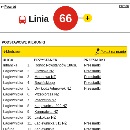
Pomoc
Powrót
66
Linia
PODSTAWOWE KIERUNKI
Modrzew
Pokaż na mapie
ULICA
PRZYSTANEK
PRZESIADKI
Inflancka
1.
Rondo Powstańców 1863r.
Przesiadki
Łagiewnicka
2.
Litewska NŻ
Przesiadki
Łagiewnicka
3.
Morelowa NŻ
Przesiadki
Łagiewnicka
4.
Sowińskiego
Przesiadki
Łagiewnicka
5.
Dw. Łódź Arturówek NŻ
Przesiadki
Łagiewnicka
6.
Przepiórcza NŻ
Łagiewnicka
7.
Pszczelna NŻ
Łagiewnicka
8.
Łagiewnicka 292 NŻ
Łagiewnicka
9.
Kuropatwia NŻ
Łagiewnicka
10.
Jaskółcza NŻ
Łagiewnicka
11.
Łagiewnicka 311 NŻ
Przesiadki
Okólna
12.
Łagiewnicka
Przesiadki