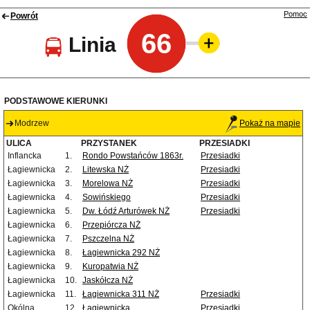
Pomoc
Powrót
66
Linia
PODSTAWOWE KIERUNKI
Modrzew
Pokaż na mapie
ULICA
PRZYSTANEK
PRZESIADKI
Inflancka
1.
Rondo Powstańców 1863r.
Przesiadki
Łagiewnicka
2.
Litewska NŻ
Przesiadki
Łagiewnicka
3.
Morelowa NŻ
Przesiadki
Łagiewnicka
4.
Sowińskiego
Przesiadki
Łagiewnicka
5.
Dw. Łódź Arturówek NŻ
Przesiadki
Łagiewnicka
6.
Przepiórcza NŻ
Łagiewnicka
7.
Pszczelna NŻ
Łagiewnicka
8.
Łagiewnicka 292 NŻ
Łagiewnicka
9.
Kuropatwia NŻ
Łagiewnicka
10.
Jaskółcza NŻ
Łagiewnicka
11.
Łagiewnicka 311 NŻ
Przesiadki
Okólna
12.
Łagiewnicka
Przesiadki