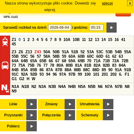
Nasza strona wykorzystuje pliki cookie. Dowiedz się
więcej
x
#
więcej.
Sprawdź rozkład na dzień:
i godzinę:
Z1
0
1
2
3
4
5
6
7
8
9
10A
10B
11
12
13
14
15
16
41
45
Z3
Z6
Z13
Z43
50A
50B
51A
51B
52
53A
53C
53B
54B
55A
55B
55C
56
57
58A
58B
59
60A
60B
60C
60D
61
62
63
64A
64B
65A
65B
66
67
68
69A
69B
70
71A
71B
72A
72B
73
75A
75B
76
77
78
80A
80B
81A
81B
82A
82B
83
84A
84B
85A
85B
86
87A
87B
88A
88B
88C
88D
89
90
91A
91B
91C
92A
92B
93
94
96
97A
97B
99
100
101
201
202
6.
F1
G1
G2
H
W
N1A
N1B
N2
N3A
N3B
N4A
N4B
N5A
N5B
N6
N7A
N7B
N8
N9
Linie
Zmiany
Utrudnienia
Przystanki
Połączenia
Schematy
Pobierz