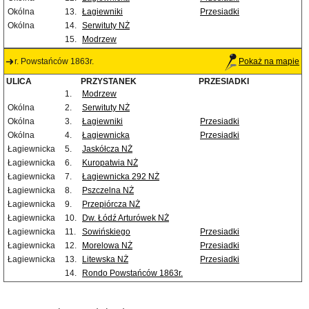
Okólna
13.
Łagiewniki
Przesiadki
Okólna
14.
Serwituty NŻ
15.
Modrzew
r. Powstańców 1863r.
Pokaż na mapie
ULICA
PRZYSTANEK
PRZESIADKI
1.
Modrzew
Okólna
2.
Serwituty NŻ
Okólna
3.
Łagiewniki
Przesiadki
Okólna
4.
Łagiewnicka
Przesiadki
Łagiewnicka
5.
Jaskółcza NŻ
Łagiewnicka
6.
Kuropatwia NŻ
Łagiewnicka
7.
Łagiewnicka 292 NŻ
Łagiewnicka
8.
Pszczelna NŻ
Łagiewnicka
9.
Przepiórcza NŻ
Łagiewnicka
10.
Dw. Łódź Arturówek NŻ
Łagiewnicka
11.
Sowińskiego
Przesiadki
Łagiewnicka
12.
Morelowa NŻ
Przesiadki
Łagiewnicka
13.
Litewska NŻ
Przesiadki
14.
Rondo Powstańców 1863r.