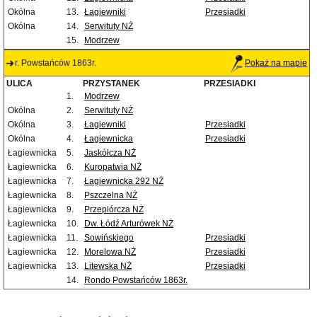
Okólna
13.
Łagiewniki
Przesiadki
Okólna
14.
Serwituty NŻ
15.
Modrzew
r. Powstańców 1863r.
Pokaż na mapie
ULICA
PRZYSTANEK
PRZESIADKI
1.
Modrzew
Okólna
2.
Serwituty NŻ
Okólna
3.
Łagiewniki
Przesiadki
Okólna
4.
Łagiewnicka
Przesiadki
Łagiewnicka
5.
Jaskółcza NŻ
Łagiewnicka
6.
Kuropatwia NŻ
Łagiewnicka
7.
Łagiewnicka 292 NŻ
Łagiewnicka
8.
Pszczelna NŻ
Łagiewnicka
9.
Przepiórcza NŻ
Łagiewnicka
10.
Dw. Łódź Arturówek NŻ
Łagiewnicka
11.
Sowińskiego
Przesiadki
Łagiewnicka
12.
Morelowa NŻ
Przesiadki
Łagiewnicka
13.
Litewska NŻ
Przesiadki
14.
Rondo Powstańców 1863r.