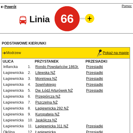
Pomoc
Powrót
66
Linia
PODSTAWOWE KIERUNKI
Modrzew
Pokaż na mapie
ULICA
PRZYSTANEK
PRZESIADKI
Inflancka
1.
Rondo Powstańców 1863r.
Przesiadki
Łagiewnicka
2.
Litewska NŻ
Przesiadki
Łagiewnicka
3.
Morelowa NŻ
Przesiadki
Łagiewnicka
4.
Sowińskiego
Przesiadki
Łagiewnicka
5.
Dw. Łódź Arturówek NŻ
Przesiadki
Łagiewnicka
6.
Przepiórcza NŻ
Łagiewnicka
7.
Pszczelna NŻ
Łagiewnicka
8.
Łagiewnicka 292 NŻ
Łagiewnicka
9.
Kuropatwia NŻ
Łagiewnicka
10.
Jaskółcza NŻ
Łagiewnicka
11.
Łagiewnicka 311 NŻ
Przesiadki
Okólna
12.
Łagiewnicka
Przesiadki