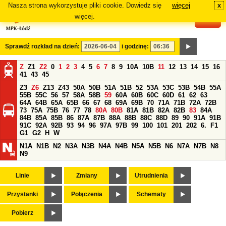
Nasza strona wykorzystuje pliki cookie. Dowiedz się
więcej
x
#
więcej.
Sprawdź rozkład na dzień:
i godzinę:
Z
Z1
Z2
0
1
2
3
4
5
6
7
8
9
10A
10B
11
12
13
14
15
16
41
43
45
Z3
Z6
Z13
Z43
50A
50B
51A
51B
52
53A
53C
53B
54B
55A
55B
55C
56
57
58A
58B
59
60A
60B
60C
60D
61
62
63
64A
64B
65A
65B
66
67
68
69A
69B
70
71A
71B
72A
72B
73
75A
75B
76
77
78
80A
80B
81A
81B
82A
82B
83
84A
84B
85A
85B
86
87A
87B
88A
88B
88C
88D
89
90
91A
91B
91C
92A
92B
93
94
96
97A
97B
99
100
101
201
202
6.
F1
G1
G2
H
W
N1A
N1B
N2
N3A
N3B
N4A
N4B
N5A
N5B
N6
N7A
N7B
N8
N9
Linie
Zmiany
Utrudnienia
Przystanki
Połączenia
Schematy
Pobierz