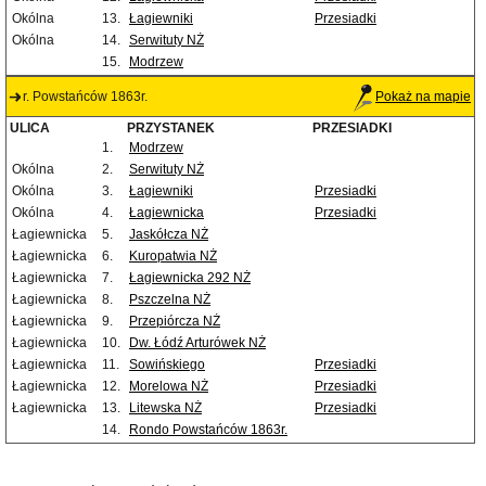
Okólna
13.
Łagiewniki
Przesiadki
Okólna
14.
Serwituty NŻ
15.
Modrzew
r. Powstańców 1863r.
Pokaż na mapie
ULICA
PRZYSTANEK
PRZESIADKI
1.
Modrzew
Okólna
2.
Serwituty NŻ
Okólna
3.
Łagiewniki
Przesiadki
Okólna
4.
Łagiewnicka
Przesiadki
Łagiewnicka
5.
Jaskółcza NŻ
Łagiewnicka
6.
Kuropatwia NŻ
Łagiewnicka
7.
Łagiewnicka 292 NŻ
Łagiewnicka
8.
Pszczelna NŻ
Łagiewnicka
9.
Przepiórcza NŻ
Łagiewnicka
10.
Dw. Łódź Arturówek NŻ
Łagiewnicka
11.
Sowińskiego
Przesiadki
Łagiewnicka
12.
Morelowa NŻ
Przesiadki
Łagiewnicka
13.
Litewska NŻ
Przesiadki
14.
Rondo Powstańców 1863r.