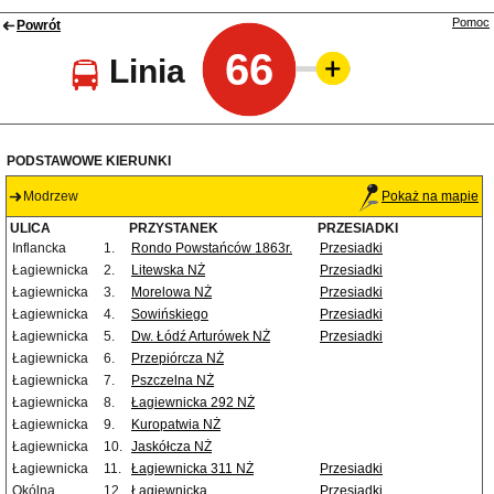
Pomoc
Powrót
66
Linia
PODSTAWOWE KIERUNKI
Modrzew
Pokaż na mapie
ULICA
PRZYSTANEK
PRZESIADKI
Inflancka
1.
Rondo Powstańców 1863r.
Przesiadki
Łagiewnicka
2.
Litewska NŻ
Przesiadki
Łagiewnicka
3.
Morelowa NŻ
Przesiadki
Łagiewnicka
4.
Sowińskiego
Przesiadki
Łagiewnicka
5.
Dw. Łódź Arturówek NŻ
Przesiadki
Łagiewnicka
6.
Przepiórcza NŻ
Łagiewnicka
7.
Pszczelna NŻ
Łagiewnicka
8.
Łagiewnicka 292 NŻ
Łagiewnicka
9.
Kuropatwia NŻ
Łagiewnicka
10.
Jaskółcza NŻ
Łagiewnicka
11.
Łagiewnicka 311 NŻ
Przesiadki
Okólna
12.
Łagiewnicka
Przesiadki