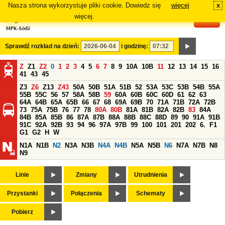
Nasza strona wykorzystuje pliki cookie. Dowiedz się
więcej
x
#
więcej.
Sprawdź rozkład na dzień:
i godzinę:
Z
Z1
Z2
0
1
2
3
4
5
6
7
8
9
10A
10B
11
12
13
14
15
16
41
43
45
Z3
Z6
Z13
Z43
50A
50B
51A
51B
52
53A
53C
53B
54B
55A
55B
55C
56
57
58A
58B
59
60A
60B
60C
60D
61
62
63
64A
64B
65A
65B
66
67
68
69A
69B
70
71A
71B
72A
72B
73
75A
75B
76
77
78
80A
80B
81A
81B
82A
82B
83
84A
84B
85A
85B
86
87A
87B
88A
88B
88C
88D
89
90
91A
91B
91C
92A
92B
93
94
96
97A
97B
99
100
101
201
202
6.
F1
G1
G2
H
W
N1A
N1B
N2
N3A
N3B
N4A
N4B
N5A
N5B
N6
N7A
N7B
N8
N9
Linie
Zmiany
Utrudnienia
Przystanki
Połączenia
Schematy
Pobierz