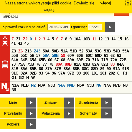
Nasza strona wykorzystuje pliki cookie. Dowiedz się
więcej
x
#
więcej.
Sprawdź rozkład na dzień:
i godzinę:
Z
Z1
Z2
0
1
2
3
4
5
6
7
8
9
10A
10B
11
12
13
14
15
16
41
43
45
Z3
Z6
Z13
Z43
50A
50B
51A
51B
52
53A
53C
53B
54B
55A
55B
55C
56
57
58A
58B
59
60A
60B
60C
60D
61
62
63
64A
64B
65A
65B
66
67
68
69A
69B
70
71A
71B
72A
72B
73
75A
75B
76
77
78
80A
80B
81A
81B
82A
82B
83
84A
84B
85A
85B
86
87A
87B
88A
88B
88C
88D
89
90
91A
91B
91C
92A
92B
93
94
96
97A
97B
99
100
101
201
202
6.
F1
G1
G2
H
W
N1A
N1B
N2
N3A
N3B
N4A
N4B
N5A
N5B
N6
N7A
N7B
N8
N9
Linie
Zmiany
Utrudnienia
Przystanki
Połączenia
Schematy
Pobierz