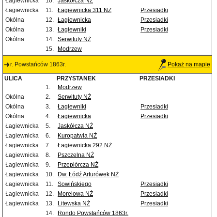
Łagiewnicka
10.
Jaskółcza NŻ
Łagiewnicka
11.
Łagiewnicka 311 NŻ
Przesiadki
Okólna
12.
Łagiewnicka
Przesiadki
Okólna
13.
Łagiewniki
Przesiadki
Okólna
14.
Serwituty NŻ
15.
Modrzew
r. Powstańców 1863r.
Pokaż na mapie
ULICA
PRZYSTANEK
PRZESIADKI
1.
Modrzew
Okólna
2.
Serwituty NŻ
Okólna
3.
Łagiewniki
Przesiadki
Okólna
4.
Łagiewnicka
Przesiadki
Łagiewnicka
5.
Jaskółcza NŻ
Łagiewnicka
6.
Kuropatwia NŻ
Łagiewnicka
7.
Łagiewnicka 292 NŻ
Łagiewnicka
8.
Pszczelna NŻ
Łagiewnicka
9.
Przepiórcza NŻ
Łagiewnicka
10.
Dw. Łódź Arturówek NŻ
Łagiewnicka
11.
Sowińskiego
Przesiadki
Łagiewnicka
12.
Morelowa NŻ
Przesiadki
Łagiewnicka
13.
Litewska NŻ
Przesiadki
14.
Rondo Powstańców 1863r.