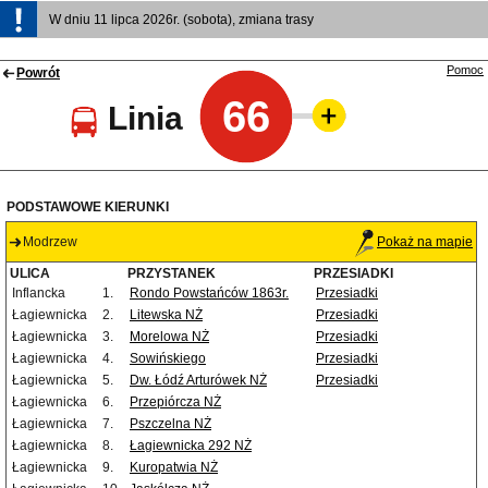
W dniu 11 lipca 2026r. (sobota), zmiana trasy
Pomoc
Powrót
66
Linia
PODSTAWOWE KIERUNKI
Modrzew
Pokaż na mapie
ULICA
PRZYSTANEK
PRZESIADKI
Inflancka
1.
Rondo Powstańców 1863r.
Przesiadki
Łagiewnicka
2.
Litewska NŻ
Przesiadki
Łagiewnicka
3.
Morelowa NŻ
Przesiadki
Łagiewnicka
4.
Sowińskiego
Przesiadki
Łagiewnicka
5.
Dw. Łódź Arturówek NŻ
Przesiadki
Łagiewnicka
6.
Przepiórcza NŻ
Łagiewnicka
7.
Pszczelna NŻ
Łagiewnicka
8.
Łagiewnicka 292 NŻ
Łagiewnicka
9.
Kuropatwia NŻ