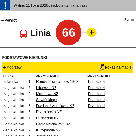
W dniu 11 lipca 2026r. (sobota), zmiana trasy
Pomoc
Powrót
66
Linia
PODSTAWOWE KIERUNKI
Modrzew
Pokaż na mapie
ULICA
PRZYSTANEK
PRZESIADKI
Inflancka
1.
Rondo Powstańców 1863r.
Przesiadki
Łagiewnicka
2.
Litewska NŻ
Przesiadki
Łagiewnicka
3.
Morelowa NŻ
Przesiadki
Łagiewnicka
4.
Sowińskiego
Przesiadki
Łagiewnicka
5.
Dw. Łódź Arturówek NŻ
Przesiadki
Łagiewnicka
6.
Przepiórcza NŻ
Łagiewnicka
7.
Pszczelna NŻ
Łagiewnicka
8.
Łagiewnicka 292 NŻ
Łagiewnicka
9.
Kuropatwia NŻ