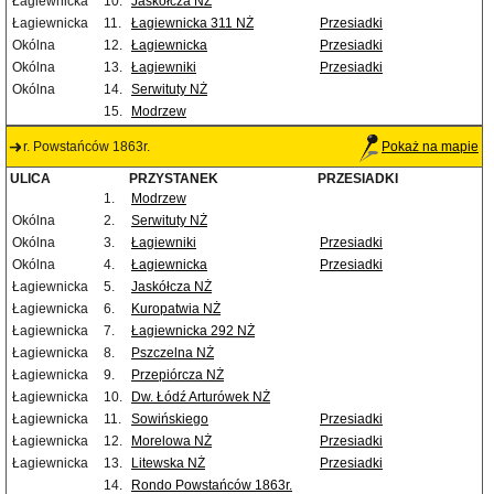
Łagiewnicka
10.
Jaskółcza NŻ
Łagiewnicka
11.
Łagiewnicka 311 NŻ
Przesiadki
Okólna
12.
Łagiewnicka
Przesiadki
Okólna
13.
Łagiewniki
Przesiadki
Okólna
14.
Serwituty NŻ
15.
Modrzew
r. Powstańców 1863r.
Pokaż na mapie
ULICA
PRZYSTANEK
PRZESIADKI
1.
Modrzew
Okólna
2.
Serwituty NŻ
Okólna
3.
Łagiewniki
Przesiadki
Okólna
4.
Łagiewnicka
Przesiadki
Łagiewnicka
5.
Jaskółcza NŻ
Łagiewnicka
6.
Kuropatwia NŻ
Łagiewnicka
7.
Łagiewnicka 292 NŻ
Łagiewnicka
8.
Pszczelna NŻ
Łagiewnicka
9.
Przepiórcza NŻ
Łagiewnicka
10.
Dw. Łódź Arturówek NŻ
Łagiewnicka
11.
Sowińskiego
Przesiadki
Łagiewnicka
12.
Morelowa NŻ
Przesiadki
Łagiewnicka
13.
Litewska NŻ
Przesiadki
14.
Rondo Powstańców 1863r.