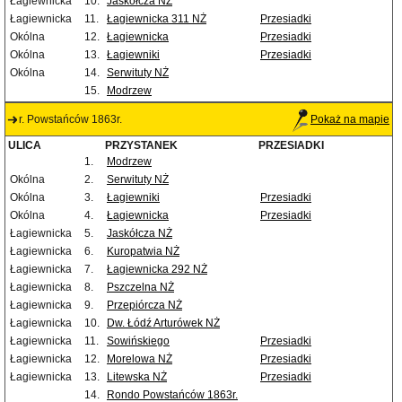
Łagiewnicka
10.
Jaskółcza NŻ
Łagiewnicka
11.
Łagiewnicka 311 NŻ
Przesiadki
Okólna
12.
Łagiewnicka
Przesiadki
Okólna
13.
Łagiewniki
Przesiadki
Okólna
14.
Serwituty NŻ
15.
Modrzew
r. Powstańców 1863r.
Pokaż na mapie
ULICA
PRZYSTANEK
PRZESIADKI
1.
Modrzew
Okólna
2.
Serwituty NŻ
Okólna
3.
Łagiewniki
Przesiadki
Okólna
4.
Łagiewnicka
Przesiadki
Łagiewnicka
5.
Jaskółcza NŻ
Łagiewnicka
6.
Kuropatwia NŻ
Łagiewnicka
7.
Łagiewnicka 292 NŻ
Łagiewnicka
8.
Pszczelna NŻ
Łagiewnicka
9.
Przepiórcza NŻ
Łagiewnicka
10.
Dw. Łódź Arturówek NŻ
Łagiewnicka
11.
Sowińskiego
Przesiadki
Łagiewnicka
12.
Morelowa NŻ
Przesiadki
Łagiewnicka
13.
Litewska NŻ
Przesiadki
14.
Rondo Powstańców 1863r.