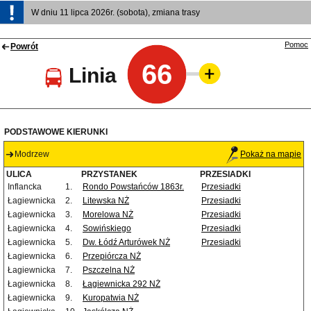
W dniu 11 lipca 2026r. (sobota), zmiana trasy
Pomoc
Powrót
66
Linia
PODSTAWOWE KIERUNKI
Modrzew
Pokaż na mapie
ULICA
PRZYSTANEK
PRZESIADKI
Inflancka
1.
Rondo Powstańców 1863r.
Przesiadki
Łagiewnicka
2.
Litewska NŻ
Przesiadki
Łagiewnicka
3.
Morelowa NŻ
Przesiadki
Łagiewnicka
4.
Sowińskiego
Przesiadki
Łagiewnicka
5.
Dw. Łódź Arturówek NŻ
Przesiadki
Łagiewnicka
6.
Przepiórcza NŻ
Łagiewnicka
7.
Pszczelna NŻ
Łagiewnicka
8.
Łagiewnicka 292 NŻ
Łagiewnicka
9.
Kuropatwia NŻ