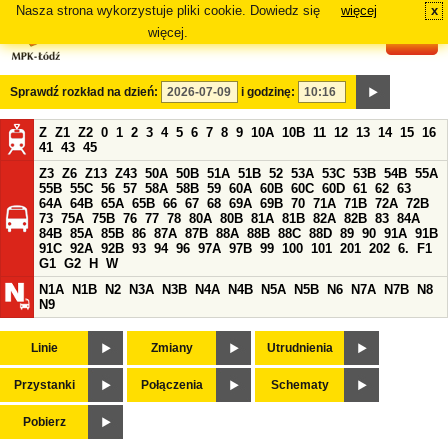
Nasza strona wykorzystuje pliki cookie. Dowiedz się
więcej
x
#
więcej.
Sprawdź rozkład na dzień:
i godzinę:
Z
Z1
Z2
0
1
2
3
4
5
6
7
8
9
10A
10B
11
12
13
14
15
16
41
43
45
Z3
Z6
Z13
Z43
50A
50B
51A
51B
52
53A
53C
53B
54B
55A
55B
55C
56
57
58A
58B
59
60A
60B
60C
60D
61
62
63
64A
64B
65A
65B
66
67
68
69A
69B
70
71A
71B
72A
72B
73
75A
75B
76
77
78
80A
80B
81A
81B
82A
82B
83
84A
84B
85A
85B
86
87A
87B
88A
88B
88C
88D
89
90
91A
91B
91C
92A
92B
93
94
96
97A
97B
99
100
101
201
202
6.
F1
G1
G2
H
W
N1A
N1B
N2
N3A
N3B
N4A
N4B
N5A
N5B
N6
N7A
N7B
N8
N9
Linie
Zmiany
Utrudnienia
Przystanki
Połączenia
Schematy
Pobierz