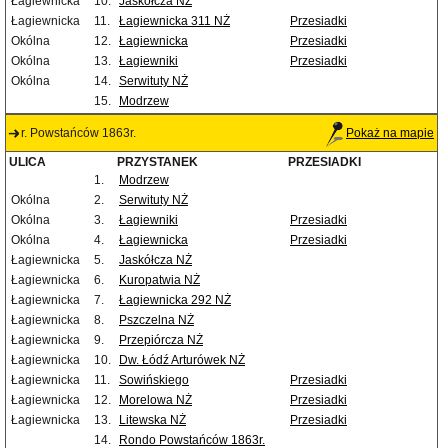
Łagiewnicka
10.
Jaskółcza NŻ
Łagiewnicka
11.
Łagiewnicka 311 NŻ
Przesiadki
Okólna
12.
Łagiewnicka
Przesiadki
Okólna
13.
Łagiewniki
Przesiadki
Okólna
14.
Serwituty NŻ
15.
Modrzew
r. Powstańców 1863r.
Pokaż na mapie
ULICA
PRZYSTANEK
PRZESIADKI
1.
Modrzew
Okólna
2.
Serwituty NŻ
Okólna
3.
Łagiewniki
Przesiadki
Okólna
4.
Łagiewnicka
Przesiadki
Łagiewnicka
5.
Jaskółcza NŻ
Łagiewnicka
6.
Kuropatwia NŻ
Łagiewnicka
7.
Łagiewnicka 292 NŻ
Łagiewnicka
8.
Pszczelna NŻ
Łagiewnicka
9.
Przepiórcza NŻ
Łagiewnicka
10.
Dw. Łódź Arturówek NŻ
Łagiewnicka
11.
Sowińskiego
Przesiadki
Łagiewnicka
12.
Morelowa NŻ
Przesiadki
Łagiewnicka
13.
Litewska NŻ
Przesiadki
14.
Rondo Powstańców 1863r.