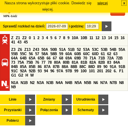
Nasza strona wykorzystuje pliki cookie. Dowiedz się
więcej
x
#
więcej.
Sprawdź rozkład na dzień:
i godzinę:
Z
Z1
Z2
0
1
2
3
4
5
6
7
8
9
10A
10B
11
12
13
14
15
16
41
43
45
Z3
Z6
Z13
Z43
50A
50B
51A
51B
52
53A
53C
53B
54B
55A
55B
55C
56
57
58A
58B
59
60A
60B
60C
60D
61
62
63
64A
64B
65A
65B
66
67
68
69A
69B
70
71A
71B
72A
72B
73
75A
75B
76
77
78
80A
80B
81A
81B
82A
82B
83
84A
84B
85A
85B
86
87A
87B
88A
88B
88C
88D
89
90
91A
91B
91C
92A
92B
93
94
96
97A
97B
99
100
101
201
202
6.
F1
G1
G2
H
W
N1A
N1B
N2
N3A
N3B
N4A
N4B
N5A
N5B
N6
N7A
N7B
N8
N9
Linie
Zmiany
Utrudnienia
Przystanki
Połączenia
Schematy
Pobierz