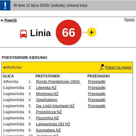
W dniu 11 lipca 2026r. (sobota), zmiana trasy
Pomoc
Powrót
66
Linia
PODSTAWOWE KIERUNKI
Modrzew
Pokaż na mapie
ULICA
PRZYSTANEK
PRZESIADKI
Inflancka
1.
Rondo Powstańców 1863r.
Przesiadki
Łagiewnicka
2.
Litewska NŻ
Przesiadki
Łagiewnicka
3.
Morelowa NŻ
Przesiadki
Łagiewnicka
4.
Sowińskiego
Przesiadki
Łagiewnicka
5.
Dw. Łódź Arturówek NŻ
Przesiadki
Łagiewnicka
6.
Przepiórcza NŻ
Łagiewnicka
7.
Pszczelna NŻ
Łagiewnicka
8.
Łagiewnicka 292 NŻ
Łagiewnicka
9.
Kuropatwia NŻ