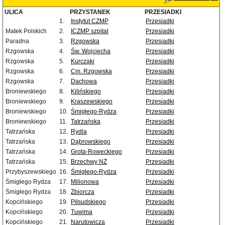
ULICA
PRZYSTANEK
PRZESIADKI
1.
Instytut CZMP
Przesiadki
Matek Polskich
2.
ICZMP szpital
Przesiadki
Paradna
3.
Rzgowska
Przesiadki
Rzgowska
4.
Św. Wojciecha
Przesiadki
Rzgowska
5.
Kurczaki
Przesiadki
Rzgowska
6.
Cm. Rzgowska
Przesiadki
Rzgowska
7.
Dachowa
Przesiadki
Broniewskiego
8.
Kilińskiego
Przesiadki
Broniewskiego
9.
Kraszewskiego
Przesiadki
Broniewskiego
10.
Śmigłego-Rydza
Przesiadki
Broniewskiego
11.
Tatrzańska
Przesiadki
Tatrzańska
12.
Rydla
Przesiadki
Tatrzańska
13.
Dąbrowskiego
Przesiadki
Tatrzańska
14.
Grota-Roweckiego
Przesiadki
Tatrzańska
15.
Brzechwy NŻ
Przesiadki
Przybyszewskiego
16.
Śmigłego-Rydza
Przesiadki
Śmigłego Rydza
17.
Milionowa
Przesiadki
Śmigłego Rydza
18.
Zbiorcza
Przesiadki
Kopcińskiego
19.
Piłsudskiego
Przesiadki
Kopcińskiego
20.
Tuwima
Przesiadki
Kopcińskiego
21.
Narutowicza
Przesiadki