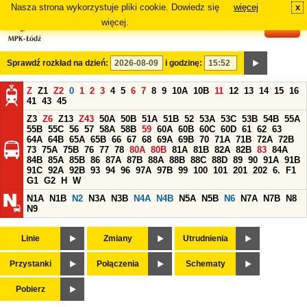
Nasza strona wykorzystuje pliki cookie. Dowiedz się
więcej
x
#
więcej.
Sprawdź rozkład na dzień:
i godzinę:
Z
Z1
Z2
0
1
2
3
4
5
6
7
8
9
10A
10B
11
12
13
14
15
16
41
43
45
Z3
Z6
Z13
Z43
50A
50B
51A
51B
52
53A
53C
53B
54B
55A
55B
55C
56
57
58A
58B
59
60A
60B
60C
60D
61
62
63
64A
64B
65A
65B
66
67
68
69A
69B
70
71A
71B
72A
72B
73
75A
75B
76
77
78
80A
80B
81A
81B
82A
82B
83
84A
84B
85A
85B
86
87A
87B
88A
88B
88C
88D
89
90
91A
91B
91C
92A
92B
93
94
96
97A
97B
99
100
101
201
202
6.
F1
G1
G2
H
W
N1A
N1B
N2
N3A
N3B
N4A
N4B
N5A
N5B
N6
N7A
N7B
N8
N9
Linie
Zmiany
Utrudnienia
Przystanki
Połączenia
Schematy
Pobierz