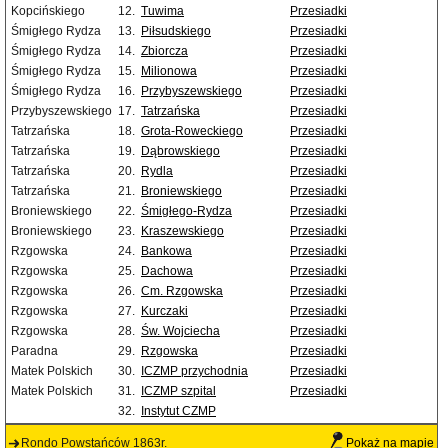
Kopcińskiego
12.
Tuwima
Przesiadki
Śmigłego Rydza
13.
Piłsudskiego
Przesiadki
Śmigłego Rydza
14.
Zbiorcza
Przesiadki
Śmigłego Rydza
15.
Milionowa
Przesiadki
Śmigłego Rydza
16.
Przybyszewskiego
Przesiadki
Przybyszewskiego
17.
Tatrzańska
Przesiadki
Tatrzańska
18.
Grota-Roweckiego
Przesiadki
Tatrzańska
19.
Dąbrowskiego
Przesiadki
Tatrzańska
20.
Rydla
Przesiadki
Tatrzańska
21.
Broniewskiego
Przesiadki
Broniewskiego
22.
Śmigłego-Rydza
Przesiadki
Broniewskiego
23.
Kraszewskiego
Przesiadki
Rzgowska
24.
Bankowa
Przesiadki
Rzgowska
25.
Dachowa
Przesiadki
Rzgowska
26.
Cm. Rzgowska
Przesiadki
Rzgowska
27.
Kurczaki
Przesiadki
Rzgowska
28.
Św. Wojciecha
Przesiadki
Paradna
29.
Rzgowska
Przesiadki
Matek Polskich
30.
ICZMP przychodnia
Przesiadki
Matek Polskich
31.
ICZMP szpital
Przesiadki
32.
Instytut CZMP
Rondo Powstańców 1863r.
Pokaż na mapie