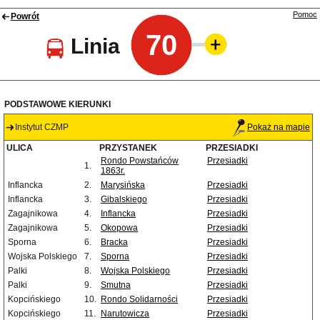
Pomoc
Powrót
70
Linia
PODSTAWOWE KIERUNKI
Instytut CZMP
Pokaż na mapie
ULICA
PRZYSTANEK
PRZESIADKI
Rondo Powstańców
Przesiadki
1.
1863r.
Inflancka
2.
Marysińska
Przesiadki
Inflancka
3.
Gibalskiego
Przesiadki
Zagajnikowa
4.
Inflancka
Przesiadki
Zagajnikowa
5.
Okopowa
Przesiadki
Sporna
6.
Bracka
Przesiadki
Wojska Polskiego
7.
Sporna
Przesiadki
Palki
8.
Wojska Polskiego
Przesiadki
Palki
9.
Smutna
Przesiadki
Kopcińskiego
10.
Rondo Solidarności
Przesiadki
Kopcińskiego
11.
Narutowicza
Przesiadki