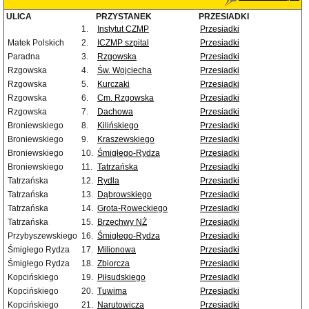
ULICA
PRZYSTANEK
PRZESIADKI
1.
Instytut CZMP
Przesiadki
Matek Polskich
2.
ICZMP szpital
Przesiadki
Paradna
3.
Rzgowska
Przesiadki
Rzgowska
4.
Św. Wojciecha
Przesiadki
Rzgowska
5.
Kurczaki
Przesiadki
Rzgowska
6.
Cm. Rzgowska
Przesiadki
Rzgowska
7.
Dachowa
Przesiadki
Broniewskiego
8.
Kilińskiego
Przesiadki
Broniewskiego
9.
Kraszewskiego
Przesiadki
Broniewskiego
10.
Śmigłego-Rydza
Przesiadki
Broniewskiego
11.
Tatrzańska
Przesiadki
Tatrzańska
12.
Rydla
Przesiadki
Tatrzańska
13.
Dąbrowskiego
Przesiadki
Tatrzańska
14.
Grota-Roweckiego
Przesiadki
Tatrzańska
15.
Brzechwy NŻ
Przesiadki
Przybyszewskiego
16.
Śmigłego-Rydza
Przesiadki
Śmigłego Rydza
17.
Milionowa
Przesiadki
Śmigłego Rydza
18.
Zbiorcza
Przesiadki
Kopcińskiego
19.
Piłsudskiego
Przesiadki
Kopcińskiego
20.
Tuwima
Przesiadki
Kopcińskiego
21.
Narutowicza
Przesiadki