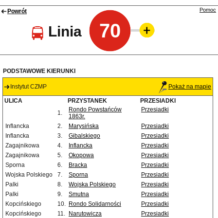
Pomoc
Powrót
70
Linia
PODSTAWOWE KIERUNKI
Instytut CZMP
Pokaż na mapie
ULICA
PRZYSTANEK
PRZESIADKI
Rondo Powstańców
Przesiadki
1.
1863r.
Inflancka
2.
Marysińska
Przesiadki
Inflancka
3.
Gibalskiego
Przesiadki
Zagajnikowa
4.
Inflancka
Przesiadki
Zagajnikowa
5.
Okopowa
Przesiadki
Sporna
6.
Bracka
Przesiadki
Wojska Polskiego
7.
Sporna
Przesiadki
Palki
8.
Wojska Polskiego
Przesiadki
Palki
9.
Smutna
Przesiadki
Kopcińskiego
10.
Rondo Solidarności
Przesiadki
Kopcińskiego
11.
Narutowicza
Przesiadki