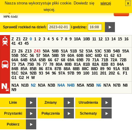
Nasza strona wykorzystuje pliki cookie. Dowiedz się
więcej
x
#
więcej.
Sprawdź rozkład na dzień:
i godzinę:
Z
Z1
Z2
0
1
2
3
4
5
6
7
8
9
10A
10B
11
12
13
14
15
16
41
43
45
Z3
Z6
Z13
Z43
50A
50B
51A
51B
52
53A
53C
53B
54B
55A
55B
55C
56
57
58A
58B
59
60A
60B
60C
60D
61
62
63
64A
64B
65A
65B
66
67
68
69A
69B
70
71A
71B
72A
72B
73
75A
75B
76
77
78
80A
80B
81A
81B
82A
82B
83
84A
84B
85A
85B
86
87A
87B
88A
88B
88C
88D
89
90
91A
91B
91C
92A
92B
93
94
96
97A
97B
99
100
101
201
202
6.
F1
G1
G2
H
W
N1A
N1B
N2
N3A
N3B
N4A
N4B
N5A
N5B
N6
N7A
N7B
N8
N9
Linie
Zmiany
Utrudnienia
Przystanki
Połączenia
Schematy
Pobierz