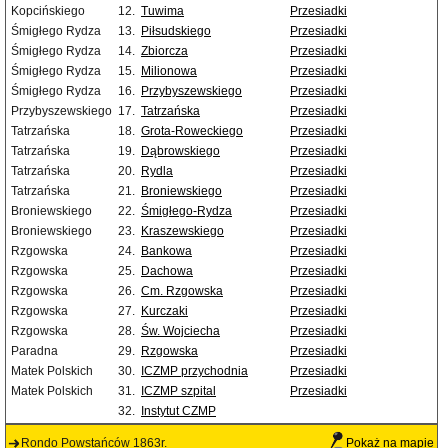
Kopcińskiego
12.
Tuwima
Przesiadki
Śmigłego Rydza
13.
Piłsudskiego
Przesiadki
Śmigłego Rydza
14.
Zbiorcza
Przesiadki
Śmigłego Rydza
15.
Milionowa
Przesiadki
Śmigłego Rydza
16.
Przybyszewskiego
Przesiadki
Przybyszewskiego
17.
Tatrzańska
Przesiadki
Tatrzańska
18.
Grota-Roweckiego
Przesiadki
Tatrzańska
19.
Dąbrowskiego
Przesiadki
Tatrzańska
20.
Rydla
Przesiadki
Tatrzańska
21.
Broniewskiego
Przesiadki
Broniewskiego
22.
Śmigłego-Rydza
Przesiadki
Broniewskiego
23.
Kraszewskiego
Przesiadki
Rzgowska
24.
Bankowa
Przesiadki
Rzgowska
25.
Dachowa
Przesiadki
Rzgowska
26.
Cm. Rzgowska
Przesiadki
Rzgowska
27.
Kurczaki
Przesiadki
Rzgowska
28.
Św. Wojciecha
Przesiadki
Paradna
29.
Rzgowska
Przesiadki
Matek Polskich
30.
ICZMP przychodnia
Przesiadki
Matek Polskich
31.
ICZMP szpital
Przesiadki
32.
Instytut CZMP
Rondo Powstańców 1863r.
Pokaż na mapie