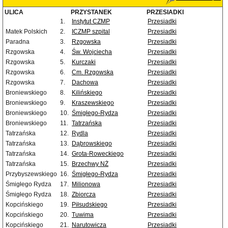
ULICA
PRZYSTANEK
PRZESIADKI
1.
Instytut CZMP
Przesiadki
Matek Polskich
2.
ICZMP szpital
Przesiadki
Paradna
3.
Rzgowska
Przesiadki
Rzgowska
4.
Św. Wojciecha
Przesiadki
Rzgowska
5.
Kurczaki
Przesiadki
Rzgowska
6.
Cm. Rzgowska
Przesiadki
Rzgowska
7.
Dachowa
Przesiadki
Broniewskiego
8.
Kilińskiego
Przesiadki
Broniewskiego
9.
Kraszewskiego
Przesiadki
Broniewskiego
10.
Śmigłego-Rydza
Przesiadki
Broniewskiego
11.
Tatrzańska
Przesiadki
Tatrzańska
12.
Rydla
Przesiadki
Tatrzańska
13.
Dąbrowskiego
Przesiadki
Tatrzańska
14.
Grota-Roweckiego
Przesiadki
Tatrzańska
15.
Brzechwy NŻ
Przesiadki
Przybyszewskiego
16.
Śmigłego-Rydza
Przesiadki
Śmigłego Rydza
17.
Milionowa
Przesiadki
Śmigłego Rydza
18.
Zbiorcza
Przesiadki
Kopcińskiego
19.
Piłsudskiego
Przesiadki
Kopcińskiego
20.
Tuwima
Przesiadki
Kopcińskiego
21.
Narutowicza
Przesiadki