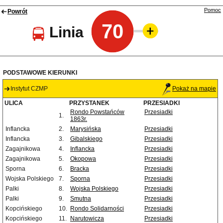
Pomoc
Powrót
70
Linia
PODSTAWOWE KIERUNKI
Instytut CZMP
Pokaż na mapie
ULICA
PRZYSTANEK
PRZESIADKI
Rondo Powstańców
Przesiadki
1.
1863r.
Inflancka
2.
Marysińska
Przesiadki
Inflancka
3.
Gibalskiego
Przesiadki
Zagajnikowa
4.
Inflancka
Przesiadki
Zagajnikowa
5.
Okopowa
Przesiadki
Sporna
6.
Bracka
Przesiadki
Wojska Polskiego
7.
Sporna
Przesiadki
Palki
8.
Wojska Polskiego
Przesiadki
Palki
9.
Smutna
Przesiadki
Kopcińskiego
10.
Rondo Solidarności
Przesiadki
Kopcińskiego
11.
Narutowicza
Przesiadki