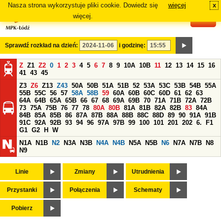
Nasza strona wykorzystuje pliki cookie. Dowiedz się
więcej
x
#
więcej.
Sprawdź rozkład na dzień:
i godzinę:
Z
Z1
Z2
0
1
2
3
4
5
6
7
8
9
10A
10B
11
12
13
14
15
16
41
43
45
Z3
Z6
Z13
Z43
50A
50B
51A
51B
52
53A
53C
53B
54B
55A
55B
55C
56
57
58A
58B
59
60A
60B
60C
60D
61
62
63
64A
64B
65A
65B
66
67
68
69A
69B
70
71A
71B
72A
72B
73
75A
75B
76
77
78
80A
80B
81A
81B
82A
82B
83
84A
84B
85A
85B
86
87A
87B
88A
88B
88C
88D
89
90
91A
91B
91C
92A
92B
93
94
96
97A
97B
99
100
101
201
202
6.
F1
G1
G2
H
W
N1A
N1B
N2
N3A
N3B
N4A
N4B
N5A
N5B
N6
N7A
N7B
N8
N9
Linie
Zmiany
Utrudnienia
Przystanki
Połączenia
Schematy
Pobierz