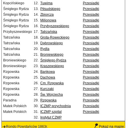
Kopcińskiego
12.
Tuwima
Przesiadki
Śmigłego Rydza
13.
Piłsudskiego
Przesiadki
Śmigłego Rydza
14.
Zbiorcza
Przesiadki
Śmigłego Rydza
15.
Milionowa
Przesiadki
Śmigłego Rydza
16.
Przybyszewskiego
Przesiadki
Przybyszewskiego
17.
Tatrzańska
Przesiadki
Tatrzańska
18.
Grota-Roweckiego
Przesiadki
Tatrzańska
19.
Dąbrowskiego
Przesiadki
Tatrzańska
20.
Rydla
Przesiadki
Tatrzańska
21.
Broniewskiego
Przesiadki
Broniewskiego
22.
Śmigłego-Rydza
Przesiadki
Broniewskiego
23.
Kraszewskiego
Przesiadki
Rzgowska
24.
Bankowa
Przesiadki
Rzgowska
25.
Dachowa
Przesiadki
Rzgowska
26.
Cm. Rzgowska
Przesiadki
Rzgowska
27.
Kurczaki
Przesiadki
Rzgowska
28.
Św. Wojciecha
Przesiadki
Paradna
29.
Rzgowska
Przesiadki
Matek Polskich
30.
ICZMP przychodnia
Przesiadki
Matek Polskich
31.
ICZMP szpital
Przesiadki
32.
Instytut CZMP
Rondo Powstańców 1863r.
Pokaż na mapie