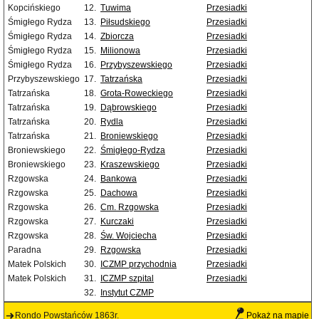
Kopcińskiego
12.
Tuwima
Przesiadki
Śmigłego Rydza
13.
Piłsudskiego
Przesiadki
Śmigłego Rydza
14.
Zbiorcza
Przesiadki
Śmigłego Rydza
15.
Milionowa
Przesiadki
Śmigłego Rydza
16.
Przybyszewskiego
Przesiadki
Przybyszewskiego
17.
Tatrzańska
Przesiadki
Tatrzańska
18.
Grota-Roweckiego
Przesiadki
Tatrzańska
19.
Dąbrowskiego
Przesiadki
Tatrzańska
20.
Rydla
Przesiadki
Tatrzańska
21.
Broniewskiego
Przesiadki
Broniewskiego
22.
Śmigłego-Rydza
Przesiadki
Broniewskiego
23.
Kraszewskiego
Przesiadki
Rzgowska
24.
Bankowa
Przesiadki
Rzgowska
25.
Dachowa
Przesiadki
Rzgowska
26.
Cm. Rzgowska
Przesiadki
Rzgowska
27.
Kurczaki
Przesiadki
Rzgowska
28.
Św. Wojciecha
Przesiadki
Paradna
29.
Rzgowska
Przesiadki
Matek Polskich
30.
ICZMP przychodnia
Przesiadki
Matek Polskich
31.
ICZMP szpital
Przesiadki
32.
Instytut CZMP
Rondo Powstańców 1863r.
Pokaż na mapie