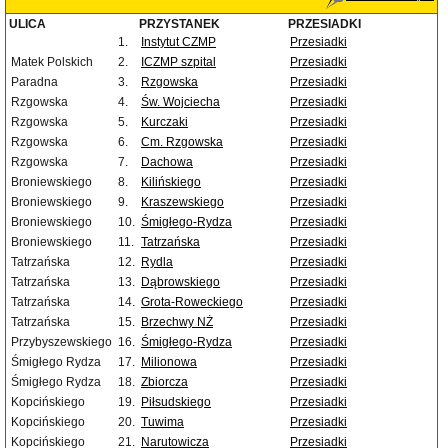
ULICA
PRZYSTANEK
PRZESIADKI
1.
Instytut CZMP
Przesiadki
Matek Polskich
2.
ICZMP szpital
Przesiadki
Paradna
3.
Rzgowska
Przesiadki
Rzgowska
4.
Św. Wojciecha
Przesiadki
Rzgowska
5.
Kurczaki
Przesiadki
Rzgowska
6.
Cm. Rzgowska
Przesiadki
Rzgowska
7.
Dachowa
Przesiadki
Broniewskiego
8.
Kilińskiego
Przesiadki
Broniewskiego
9.
Kraszewskiego
Przesiadki
Broniewskiego
10.
Śmigłego-Rydza
Przesiadki
Broniewskiego
11.
Tatrzańska
Przesiadki
Tatrzańska
12.
Rydla
Przesiadki
Tatrzańska
13.
Dąbrowskiego
Przesiadki
Tatrzańska
14.
Grota-Roweckiego
Przesiadki
Tatrzańska
15.
Brzechwy NŻ
Przesiadki
Przybyszewskiego
16.
Śmigłego-Rydza
Przesiadki
Śmigłego Rydza
17.
Milionowa
Przesiadki
Śmigłego Rydza
18.
Zbiorcza
Przesiadki
Kopcińskiego
19.
Piłsudskiego
Przesiadki
Kopcińskiego
20.
Tuwima
Przesiadki
Kopcińskiego
21.
Narutowicza
Przesiadki