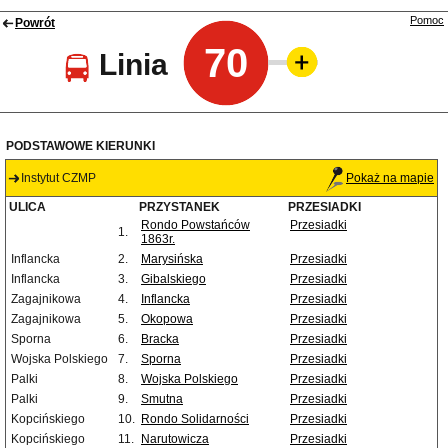
Pomoc
Powrót
70
Linia
PODSTAWOWE KIERUNKI
Instytut CZMP
Pokaż na mapie
ULICA
PRZYSTANEK
PRZESIADKI
Rondo Powstańców
Przesiadki
1.
1863r.
Inflancka
2.
Marysińska
Przesiadki
Inflancka
3.
Gibalskiego
Przesiadki
Zagajnikowa
4.
Inflancka
Przesiadki
Zagajnikowa
5.
Okopowa
Przesiadki
Sporna
6.
Bracka
Przesiadki
Wojska Polskiego
7.
Sporna
Przesiadki
Palki
8.
Wojska Polskiego
Przesiadki
Palki
9.
Smutna
Przesiadki
Kopcińskiego
10.
Rondo Solidarności
Przesiadki
Kopcińskiego
11.
Narutowicza
Przesiadki