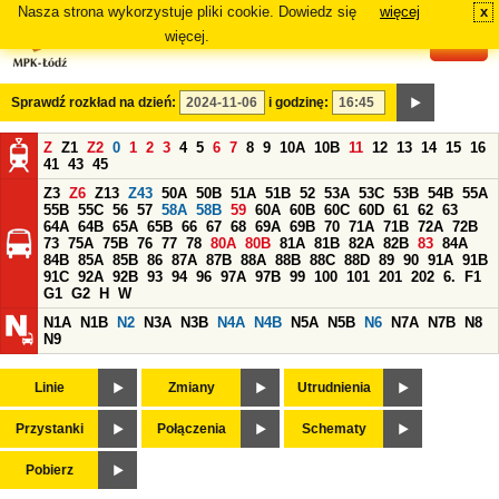
Nasza strona wykorzystuje pliki cookie. Dowiedz się
więcej
x
#
więcej.
Sprawdź rozkład na dzień:
i godzinę:
Z
Z1
Z2
0
1
2
3
4
5
6
7
8
9
10A
10B
11
12
13
14
15
16
41
43
45
Z3
Z6
Z13
Z43
50A
50B
51A
51B
52
53A
53C
53B
54B
55A
55B
55C
56
57
58A
58B
59
60A
60B
60C
60D
61
62
63
64A
64B
65A
65B
66
67
68
69A
69B
70
71A
71B
72A
72B
73
75A
75B
76
77
78
80A
80B
81A
81B
82A
82B
83
84A
84B
85A
85B
86
87A
87B
88A
88B
88C
88D
89
90
91A
91B
91C
92A
92B
93
94
96
97A
97B
99
100
101
201
202
6.
F1
G1
G2
H
W
N1A
N1B
N2
N3A
N3B
N4A
N4B
N5A
N5B
N6
N7A
N7B
N8
N9
Linie
Zmiany
Utrudnienia
Przystanki
Połączenia
Schematy
Pobierz